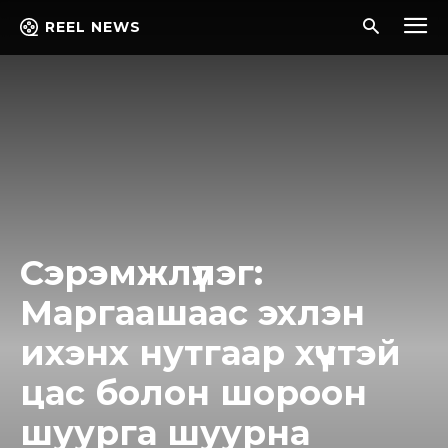
REEL NEWS
Сэрэмжлүүлэг:
Маргаашаас эхлэн
ихэнх нутгаар хүчтэй
цас болон шороон
шуурга шуурна