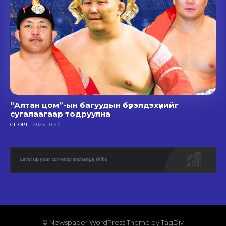
“Алтан цом”-ын багуудын бүрэлдэхүүнийг
сугалаагаар тодруулна
СПОРТ
2025-10-20
© Newspaper WordPress Theme by TagDiv