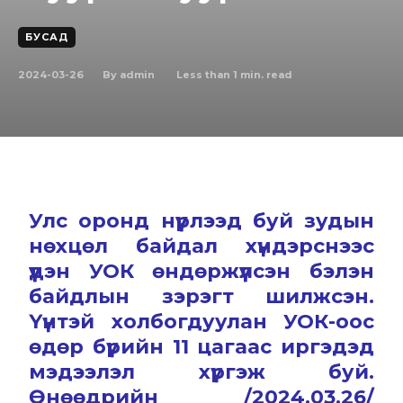
БУСАД
2024-03-26
Less than 1
min. read
By
admin
Улс оронд нүүрлээд буй зудын
нөхцөл байдал хүндэрснээс
үүдэн УОК өндөржүүлсэн бэлэн
байдлын зэрэгт шилжсэн.
Үүнтэй холбогдуулан УОК-оос
өдөр бүрийн 11 цагаас иргэдэд
мэдээлэл хүргэж буй.
Өнөөдрийн /2024.03.26/