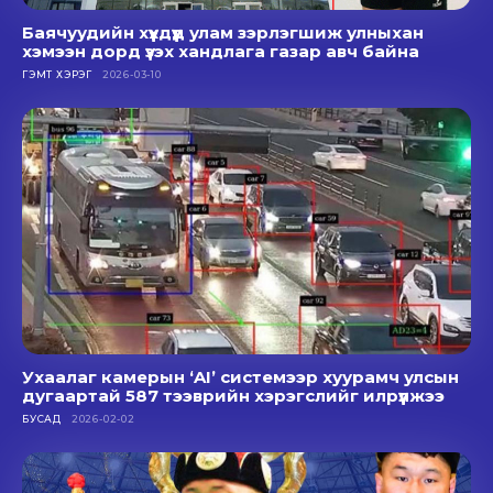
Баячуудийн хүүхдүүд улам зэрлэгшиж улныхан
хэмээн дорд үзэх хандлага газар авч байна
ГЭМТ ХЭРЭГ
2026-03-10
Ухаалаг камерын ‘AI’ системээр хуурамч улсын
дугаартай 587 тээврийн хэрэгслийг илрүүлжээ
БУСАД
2026-02-02