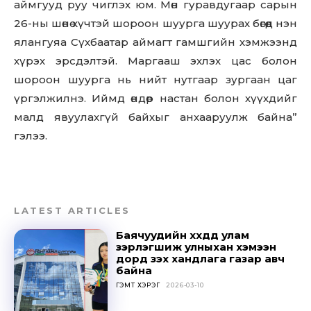
аймгууд руу чиглэх юм. Мөн гуравдугаар сарын
26-ны шөнө хүчтэй шороон шуурга шуурах бөгөөд нэн
ялангуяа Сүхбаатар аймагт гамшгийн хэмжээнд
хүрэх эрсдэлтэй. Маргааш эхлэх цас болон
шороон шуурга нь нийт нутгаар зургаан цаг
үргэлжилнэ. Иймд өндөр настан болон хүүхдийг
малд явуулахгүй байхыг анхааруулж байна”
гэлээ.
LATEST ARTICLES
Баячуудийн хүүхдүүд улам
зэрлэгшиж улныхан хэмээн
дорд үзэх хандлага газар авч
Don't miss
байна
ГЭМТ ХЭРЭГ
2026-03-10
out!