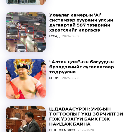
Sing up for our newsletter
to stay in the loop.
Ухаалаг камерын ‘AI’
системээр хуурамч улсын
дугаартай 587 тээврийн
хэрэгслийг илрүүлжээ
SUBSCRIBE
БУСАД
2026-02-02
“Алтан цом”-ын багуудын
бүрэлдэхүүнийг сугалаагаар
тодруулна
СПОРТ
2025-10-20
Ц.ДАВААСҮРЭН: УИХ-ЫН
ТОГТООЛЫГ ҮХЦ ЗӨРЧИЛТЭЙ
ГЭЖ ҮЗЭХГҮЙ БАЙХ ГЭЖ
НАЙДАЖ БАЙНА
ОНЦЛОХ МЭДЭЭ
2025-10-20