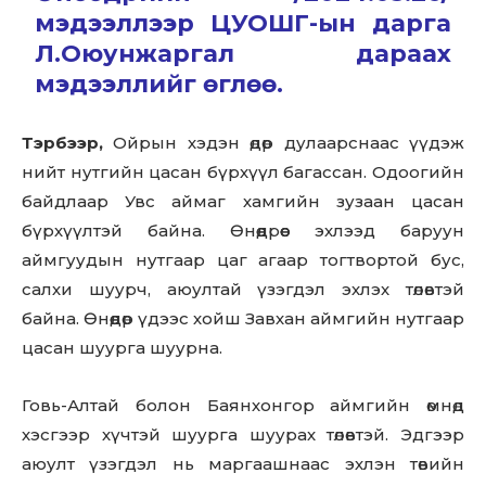
мэдээллээр ЦУОШГ-ын дарга
Л.Оюунжаргал дараах
мэдээллийг өглөө.
Тэрбээр,
Ойрын хэдэн өдөр дулаарснаас үүдэж
нийт нутгийн цасан бүрхүүл багассан. Одоогийн
байдлаар Увс аймаг хамгийн зузаан цасан
бүрхүүлтэй байна. Өнөөдрөөс эхлээд баруун
аймгуудын нутгаар цаг агаар тогтвортой бус,
салхи шуурч, аюултай үзэгдэл эхлэх төлөвтэй
байна. Өнөөдөр үдээс хойш Завхан аймгийн нутгаар
цасан шуурга шуурна.
Говь-Алтай болон Баянхонгор аймгийн өмнөд
хэсгээр хүчтэй шуурга шуурах төлөвтэй. Эдгээр
аюулт үзэгдэл нь маргаашнаас эхлэн төвийн