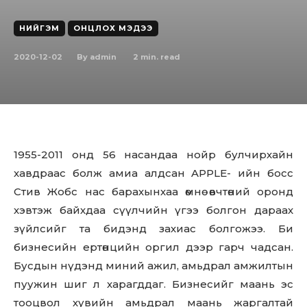
НИЙГЭМ
ОНЦЛОХ МЭДЭЭ
2020-12-02
2
min. read
By
admin
1955-2011 онд 56 насандаа нойр булчирхайн
хавдраас болж амиа алдсан APPLE- ийн босс
Стив Жобс нас барахынхаа өмнө өвчтөний оронд
хэвтэж байхдаа сүүлчийн үгээ болгон дараах
зүйлсийг та бидэнд захиас болгожээ. Би
бизнесийн ертөнцийн оргил дээр гарч чадсан.
Бусдын нүдэнд миний ажил, амьдрал амжилтын
пуужин шиг л харагддаг. Бизнесийг маань эс
тооцвол хувийн амьдрал маань жаргалтай