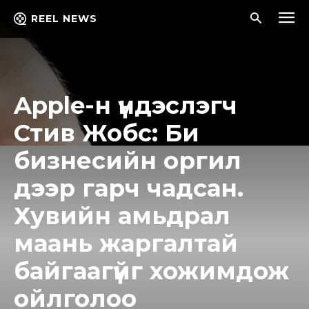
REEL NEWS
Apple-н үндэслэгч
Стив Жобс: Би
бизнесийн оргил
дээр гарч чадсан.
Хувийн амьдрал
маань жаргалтай
байгаагүйг хожимдож
ойлголоо