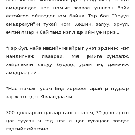
амьдралдаа нэг номыг заавал уншсан байх
ёстойгоо ойлгодог юм байна. Тэр бол “Эрүүл
амьдрахуй”-н тухай ном. Хөгшин, залуу, эрүүл,
өвчтэй ямар ч бай танд нэг л өдөр ийм үе ирнэ…
*Гэр бүл, найз нөхдийнхөө хайрыг үнэт эрдэнэс мэт
нандигнаж яваарай. Мөн өөрийгөө хүндэлж,
хайрлахын сацуу бусдад урам өгч, дэмжиж
амьдраарай…
*Нас нэмэх тусам бид хорвоог арай өөр нүдээр
харж эхлэдэг. Яваандаа чи,
300 долларын цагаар гангарсан ч, 30 долларын
цаг зүүсэн ч тэд нэг л цаг хугацааг заадаг
гэдгийг ойлгоно.