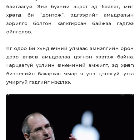
байгаагүй. Энэ бүхний эцэст эд баялаг, мөнгө
хөрөнгөд би “донтож”, эдгээрийг амьдралын
зорилго болгон хальтирсан байжээ гэдгээ
ойлголоо.
Яг одоо би хүнд өвчний улмаас эмнэлгийн орон
дээр өнгөрсөн амьдралаа цэгнэн хэвтэж байна.
Гарцаагүй үхлийн өмнө миний амжилт, эд хөрөнгө,
бизнесийн бахархал ямар ч үнэ цэнэгүй, утга
учиргүй гэдгийг мэдлээ.