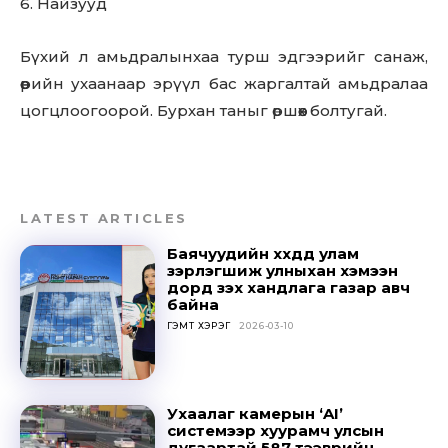
6. Найзууд
Бүхий л амьдралынхаа турш эдгээрийг санаж,
өөрийн ухаанаар эрүүл бас жаргалтай амьдралаа
цогцлоогоорой. Бурхан таныг өршөөх болтугай.
LATEST ARTICLES
Баячуудийн хүүхдүүд улам
зэрлэгшиж улныхан хэмээн
дорд үзэх хандлага газар авч
байна
ГЭМТ ХЭРЭГ
2026-03-10
Ухаалаг камерын ‘AI’
системээр хуурамч улсын
дугаартай 587 тээврийн