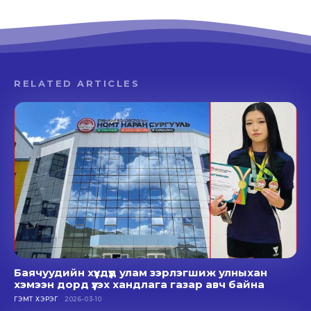
RELATED ARTICLES
Баячуудийн хүүхдүүд улам зэрлэгшиж улныхан
хэмээн дорд үзэх хандлага газар авч байна
ГЭМТ ХЭРЭГ
2026-03-10