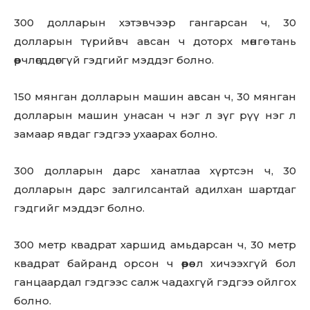
300 долларын хэтэвчээр гангарсан ч, 30
долларын түрийвч авсан ч доторх мөнгө тань
өөрчлөгддөггүй гэдгийг мэддэг болно.
150 мянган долларын машин авсан ч, 30 мянган
долларын машин унасан ч нэг л зүг рүү нэг л
замаар явдаг гэдгээ ухаарах болно.
300 долларын дарс ханатлаа хүртсэн ч, 30
долларын дарс залгилсантай адилхан шартдаг
гэдгийг мэддэг болно.
300 метр квадрат харшид амьдарсан ч, 30 метр
квадрат байранд орсон ч өөрөө л хичээхгүй бол
ганцаардал гэдгээс салж чадахгүй гэдгээ ойлгох
болно.