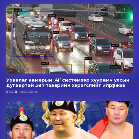
Ухаалаг камерын ‘AI’ системээр хуурамч улсын
дугаартай 587 тээврийн хэрэгслийг илрүүлжээ
БУСАД
2026-02-02