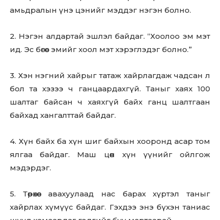
амьдралын үнэ цэнийг мэддэг нэгэн болно.
SUBSCRIBE
2. Нэгэн алдартай эшлэл байдаг. “Хоолоо эм мэт
ид. Эс бөгөөс эмийг хоол мэт хэрэглэдэг болно.”
3. Хэн нэгний хайрыг татаж хайрлагдаж чадсан л
бол та хэзээ ч ганцаардахгүй. Таныг хаях 100
шалтаг байсан ч хаяхгүй байх ганц шалтгаан
байхад хангалттай байдаг.
4. Хүн байх ба хүн шиг байхын хооронд асар том
ялгаа байдаг. Маш цөөн хүн үүнийг ойлгож
мэдэрдэг.
5. Төрөхөөс авахуулаад нас барах хүртэл таныг
хайрлах хүмүүс байдаг. Гэхдээ энэ бүхэн таниас