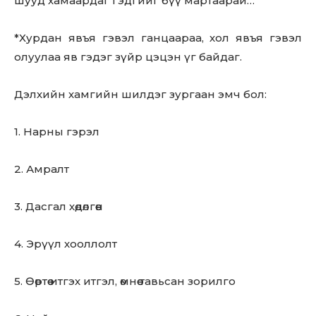
шууд хамаардаг гэдгийг бүү мартаарай…
*Хурдан явъя гэвэл ганцаараа, хол явъя гэвэл
олуулаа яв гэдэг зүйр цэцэн үг байдаг.
Дэлхийн хамгийн шилдэг зургаан эмч бол:
1. Нарны гэрэл
2. Амралт
3. Дасгал хөдөлгөөн
4. Эрүүл хооллолт
5. Өөртөө итгэх итгэл, өмнөө тавьсан зорилго