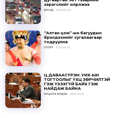
хэрэгслийг илрүүлжээ
БУСАД
2026-02-02
“Алтан цом”-ын багуудын
бүрэлдэхүүнийг сугалаагаар
тодруулна
СПОРТ
2025-10-20
Ц.ДАВААСҮРЭН: УИХ-ЫН
ТОГТООЛЫГ ҮХЦ ЗӨРЧИЛТЭЙ
ГЭЖ ҮЗЭХГҮЙ БАЙХ ГЭЖ
НАЙДАЖ БАЙНА
ОНЦЛОХ МЭДЭЭ
2025-10-20