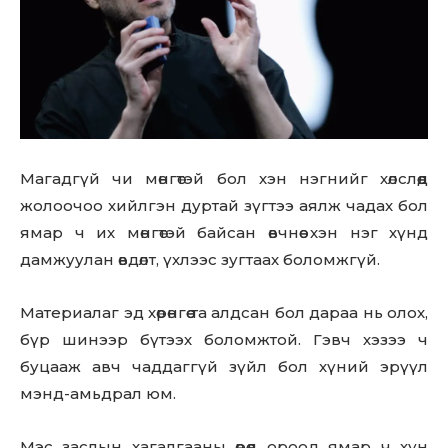
Магадгүй чи мөнгөтэй бол хэн нэгнийг хөлслөөд
жолоочоо хийлгэн дуртай зүгтээ аялж чадах бол
ямар ч их мөнгөтэй байсан өвчнөө хэн нэг хүнд
дамжуулан өвдөлт, үхлээс зугтаах боломжгүй.
Материалаг эд хөрөнгөө та алдсан бол дараа нь олох,
бүр шинээр бүтээх боломжтой. Гэвч хэзээ ч
буцааж авч чаддаггүй зүйл бол хүний эрүүл
мэнд-амьдрал юм.
Мэс заслын хагалгааны өрөөд ороод ямар ч хүн