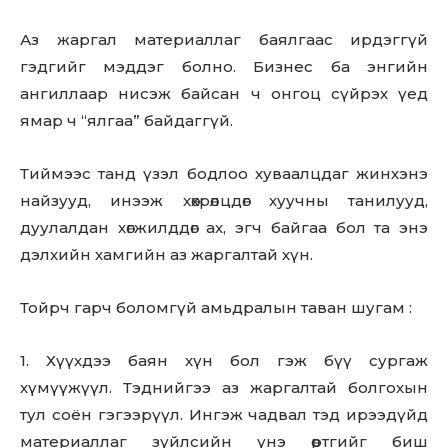
Аз жаргал материаллаг баялгаас ирдэггүй
гэдгийг мэддэг болно. Бизнес ба энгийн
ангиллаар нисэж байсан ч онгоц сүйрэх үед
ямар ч “ялгаа” байдаггүй.
Тиймээс танд үзэл бодлоо хуваалцдаг жинхэнэ
найзууд, инээж хөхрөлцдөг хуучны танилууд,
дуулалдан хөгжилддөг ах, эгч байгаа бол та энэ
дэлхийн хамгийн аз жаргалтай хүн.
Тойрч гарч боломгүй амьдралын таван шугам :
Don't miss
1. Хүүхдээ баян хүн бол гэж бүү сургаж
out!
хүмүүжүүл. Тэднийгээ аз жаргалтай болгохын
тул соён гэгээрүүл. Ингэж чадвал тэд ирээдүйд
Sing up for our newsletter
материаллаг зүйлсийн үнэ өртгийг биш
to stay in the loop.