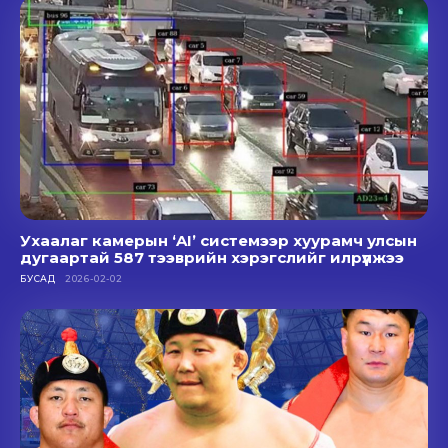
Ухаалаг камерын ‘AI’ системээр хуурамч улсын
дугаартай 587 тээврийн хэрэгслийг илрүүлжээ
БУСАД
2026-02-02