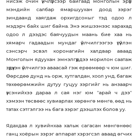
нисэж очин үйчлүүлсээр байгаад монголын эрүүл
мэндийн салбар ямаршуухан доод зэрэг
зиндаанд хаягдаж орхигдсоныг тэд одоо л
мэдэрч байх шиг байна. Энэ жишээнээс харахад
одоо л дээдэс баячуудын маань бие хаа нь
хямарч гадаадын мундаг үйлчилгээгээ үгүйлэн
сэнсэрч эсвэл коронагийн халдвар аваад
Монголын ядуухан эмнэлгүүддээ морилон саатаж
зүдүүхэн үйлчилгээ аваасай гэж ерөөмөөр ч юм шиг.
Өөрсдөө дунд нь орж, хутгалдан, хоол унд, багаж
төхөөрөмжийн дутуу гуцуу зэргийг нь анзаарч
үзсэнийхээ дараа л сая нэг юм “арай ч дээ“
хэмээн төсвөөс хувиарлах хөрөнгө мөнгө, өөд нь
татах сэтгэлгээ нь бага зэрэг дээшлэх болов уу.
Ядахдаа л хувийнхаа хальж сагасан мөнгөнөөс
ганц хоёрын зэрэг аппарат хэрэгсэл аваад өгчих