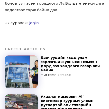
болов уу гэсэн горьдлого Лу.Болдын энэхүү уулга
алдалтаас төрж байна даа.
Эх сурвалж:
janjin
Don't miss
out!
Sing up for our newsletter
LATEST ARTICLES
to stay in the loop.
Баячуудийн хүүхдүүд улам
зэрлэгшиж улныхан хэмээн
дорд үзэх хандлага газар авч
SUBSCRIBE
байна
ГЭМТ ХЭРЭГ
2026-03-10
Ухаалаг камерын ‘AI’
системээр хуурамч улсын
дугаартай 587 тээврийн
хэрэгслийг илрүүлжээ