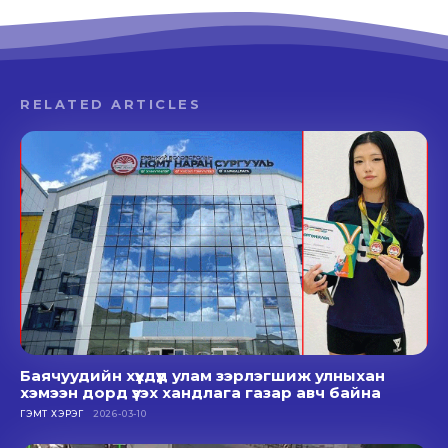
RELATED ARTICLES
Баячуудийн хүүхдүүд улам зэрлэгшиж улныхан
хэмээн дорд үзэх хандлага газар авч байна
ГЭМТ ХЭРЭГ
2026-03-10