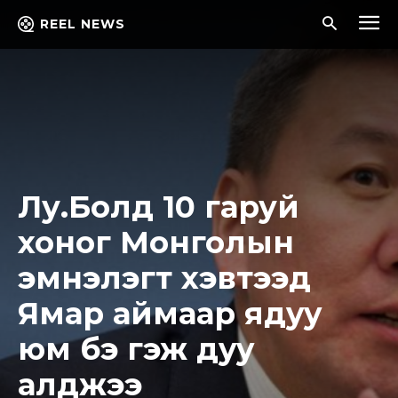
REEL NEWS
Лу.Болд 10 гаруй
хоног Монголын
эмнэлэгт хэвтээд
Ямар аймаар ядyy
юм бэ гэж дyy
алджээ