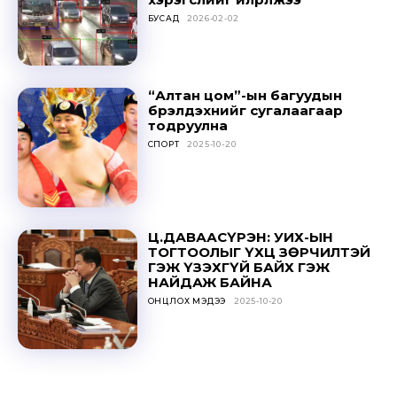
БУСАД
2026-02-02
“Алтан цом”-ын багуудын
бүрэлдэхүүнийг сугалаагаар
тодруулна
СПОРТ
2025-10-20
Ц.ДАВААСҮРЭН: УИХ-ЫН
ТОГТООЛЫГ ҮХЦ ЗӨРЧИЛТЭЙ
ГЭЖ ҮЗЭХГҮЙ БАЙХ ГЭЖ
НАЙДАЖ БАЙНА
ОНЦЛОХ МЭДЭЭ
2025-10-20