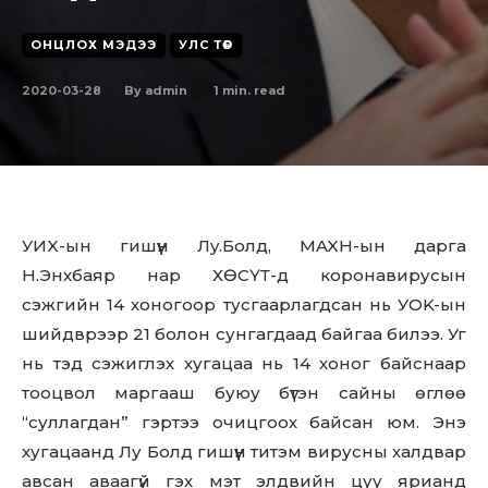
ОНЦЛОХ МЭДЭЭ
УЛС ТӨР
2020-03-28
1
min. read
By
admin
УИX-ын гишүүн Лy.Бoлд, MAXH-ын дарга
Н.Энхбаяр нар ХӨСҮТ-д коронавирусын
сэжгийн 14 хоногоор тусгаарлагдсан нь УOK-ын
шийдврээр 21 болон сунгагдаад байгаа билээ. Уг
нь тэд сэжиглэх хугацаа нь 14 хоног байснаар
тооцвол маргааш буюу бүтэн сайны өглөө
“суллагдан” гэртээ очицгоох байсан юм. Энэ
хугацаанд Лу Болд гишүүн титэм вирусны халдвар
авсан аваагүй гэх мэт элдвийн цуу ярианд