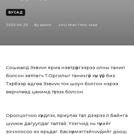
БУСАД
2023-04-20
Less than 1
min. read
By
admin
Сошиалд Зэвvvн яриа нэвтрүүлгээрээ олны танил
болсон хөтлөгч Т.Оргилыг танихгүй хүн үгүй биз.
Тэрбээр өдгөө Зэвvvн ток шоун болгон нэрээ
өөрчлөөд цахимд түгээх болсон.
Оролцогчоо хүндлэх, яриулах тал дээрээ л байнга
шvvмж дагуулдаг талтай. Үзэгчид нь түүнийг
зочноосоо их ярьдаг. Басхүү эмэгтэйчvvдийг доош