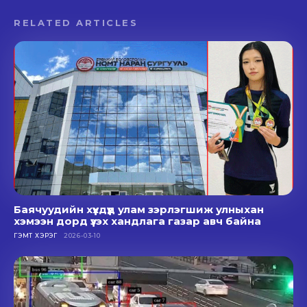
RELATED ARTICLES
Баячуудийн хүүхдүүд улам зэрлэгшиж улныхан
хэмээн дорд үзэх хандлага газар авч байна
ГЭМТ ХЭРЭГ
2026-03-10