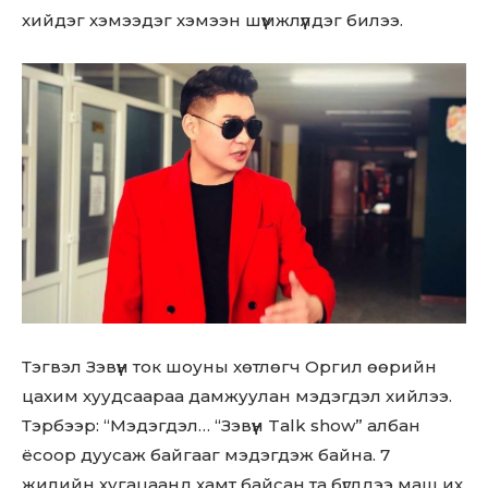
хийдэг хэмээдэг хэмээн шүүмжлүүлдэг билээ.
Тэгвэл Зэвүүн ток шоуны хөтлөгч Оргил өөрийн
цахим хуудсаараа дамжуулан мэдэгдэл хийлээ.
Тэрбээр: “Мэдэгдэл… “Зэвүүн Talk show” албан
ёсоор дуусаж байгааг мэдэгдэж байна. 7
жилийн хугацаанд хамт байсан та бүгддээ маш их