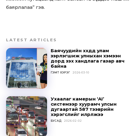
баярлалаа” гэв.
LATEST ARTICLES
Баячуудийн хүүхдүүд улам
зэрлэгшиж улныхан хэмээн
дорд үзэх хандлага газар авч
байна
ГЭМТ ХЭРЭГ
2026-03-10
Don't miss
Ухаалаг камерын ‘AI’
out!
системээр хуурамч улсын
дугаартай 587 тээврийн
хэрэгслийг илрүүлжээ
Sing up for our newsletter
БУСАД
2026-02-02
to stay in the loop.