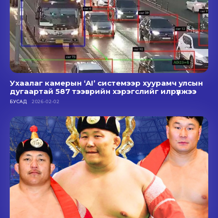
Ухаалаг камерын ‘AI’ системээр хуурамч улсын
дугаартай 587 тээврийн хэрэгслийг илрүүлжээ
БУСАД
2026-02-02