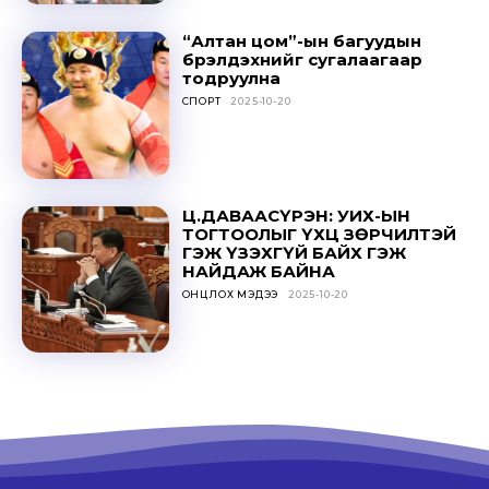
SUBSCRIBE
“Алтан цом”-ын багуудын
бүрэлдэхүүнийг сугалаагаар
тодруулна
СПОРТ
2025-10-20
Ц.ДАВААСҮРЭН: УИХ-ЫН
ТОГТООЛЫГ ҮХЦ ЗӨРЧИЛТЭЙ
ГЭЖ ҮЗЭХГҮЙ БАЙХ ГЭЖ
НАЙДАЖ БАЙНА
ОНЦЛОХ МЭДЭЭ
2025-10-20