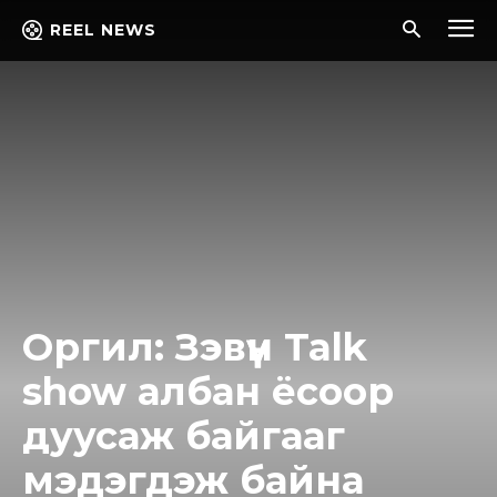
REEL NEWS
Оргил: Зэвүүн Talk
show албан ёсоор
дуусаж байгааг
мэдэгдэж байна