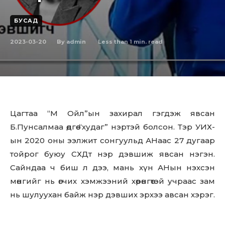
БУСАД
2023-03-20
Less than 1
min. read
By
admin
Цагтаа “М Ойл”­ын захирал гэгдэж явсан
Б.Пунсалмаа өдгөө “худаг” нэртэй болсон. Тэр УИХ­
ын 2020 оны ээлжит сонгуульд АН­аас 27 дугаар
тойрог буюу СХД­т нэр дэвшиж явсан нэгэн.
Сайндаа ч биш л дээ, мань хүн АН­ын нэхсэн
мөнгийг нь өгчих хэмжээний хөрөнгөтэй учраас зам
нь шулуухан байж нэр дэвших эрхээ авсан хэрэг.