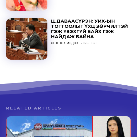
Ц.ДАВААСҮРЭН: УИХ-ЫН
ТОГТООЛЫГ ҮХЦ ЗӨРЧИЛТЭЙ
ГЭЖ ҮЗЭХГҮЙ БАЙХ ГЭЖ
НАЙДАЖ БАЙНА
ОНЦЛОХ МЭДЭЭ
2025-10-20
RELATED ARTICLES