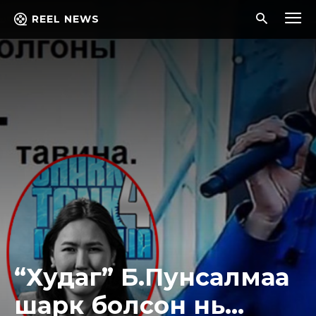
REEL NEWS
“Худаг” Б.Пунсалмаа
шарк болсон нь…