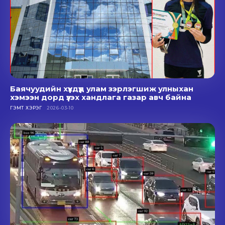
Баячуудийн хүүхдүүд улам зэрлэгшиж улныхан
хэмээн дорд үзэх хандлага газар авч байна
ГЭМТ ХЭРЭГ
2026-03-10