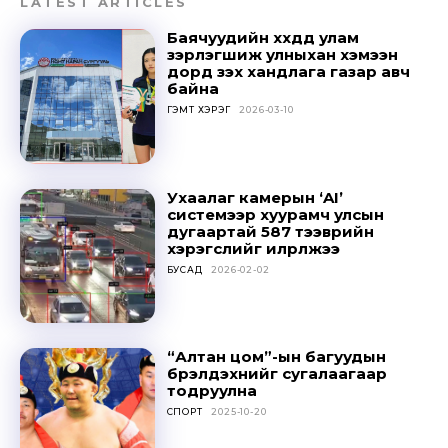
LATEST ARTICLES
Баячуудийн хүүхдүүд улам
зэрлэгшиж улныхан хэмээн
дорд үзэх хандлага газар авч
байна
ГЭМТ ХЭРЭГ
2026-03-10
Ухаалаг камерын ‘AI’
системээр хуурамч улсын
дугаартай 587 тээврийн
Don't miss
хэрэгслийг илрүүлжээ
БУСАД
2026-02-02
out!
Sing up for our newsletter
to stay in the loop.
“Алтан цом”-ын багуудын
бүрэлдэхүүнийг сугалаагаар
тодруулна
SUBSCRIBE
СПОРТ
2025-10-20