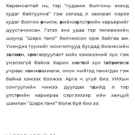
Харамсалтай нь, тэр “гудамж болгоны эхэнд
худаг байгуулна” гэж хэлээд л захирал нэрээ
худаг болгон өөрчилж, өөрийнхөө улстөрийн карьерийг
дуусгачихсан. Гэтэл энэ удаа тэр телевизийн
шоунд “Шарк танк” болчихсон орж байгаа аж.
Үнэндээ түүнийг монголчууд бусдад бизнесийн
зөвлөгөө өгч, хөрөнгө оруулалт хийх хэмжээний хүн гэж
үнэлэхгүй байна. Харин мөнгөтэй хүн төлбөрөө төлсөн
учраас хөгжмөө захиалж, олон нийтэд танигдах гэж
байна хэмээх болжээ. Арга ч үгүй биз. УИХ­ын
сонгуулийн чимээ дуулдах төдийд л тэр
улстөрийн карьераа сэргээхээр ийн ханцуй
шамлан “Шарк танк” болж буй биз ээ.