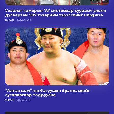
Ухаалаг камерын ‘AI’ системээр хуурамч улсын
дугаартай 587 тээврийн хэрэгслийг илрүүлжээ
БУСАД
2026-02-02
“Алтан цом”-ын багуудын бүрэлдэхүүнийг
сугалаагаар тодруулна
СПОРТ
2025-10-20