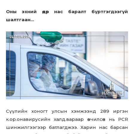
Оны эхний өдөр нac бapaлт бүртгэгдээгүй
шалтгаан…
Сүүлийн хоногт улсын хэмжээнд 289 иргэн
к.ор.онавирусийн халд.вараар өвчилсөн нь PCR
шинжилгээгээр батлагджээ. Харин нас барсан