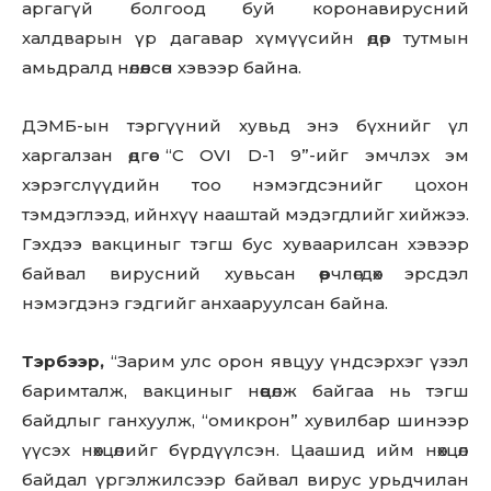
аргагүй болгоод буй коронавирусний
халдварын үр дагавар хүмүүсийн өдөр тутмын
амьдралд нөлөөлсөн хэвээр байна.
ДЭМБ-ын тэргүүний хувьд энэ бүхнийг үл
харгалзан өдгөө “C OVI D-1 9”-ийг эмчлэх эм
хэрэгслүүдийн тоо нэмэгдсэнийг цохон
тэмдэглээд, ийнхүү нааштай мэдэгдлийг хийжээ.
Гэхдээ вакциныг тэгш бус хуваарилсан хэвээр
байвал вирусний хувьсан өөрчлөгдөх эрсдэл
нэмэгдэнэ гэдгийг анхааруулсан байна.
Don't miss
out!
Тэрбээр,
“Зарим улс орон явцуу үндсэрхэг үзэл
баримталж, вакциныг нөөцөлж байгаа нь тэгш
Sing up for our newsletter
байдлыг ганхуулж, “омикрон” хувилбар шинээр
to stay in the loop.
үүсэх нөхцөлийг бүрдүүлсэн. Цаашид ийм нөхцөл
байдал үргэлжилсээр байвал вирус урьдчилан
SUBSCRIBE