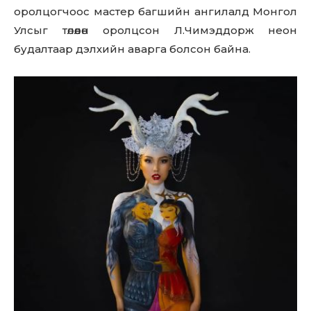
оролцогчоос мастер багшийн ангилалд Монгол
Улсыг төлөөлөн оролцсон Л.Чимэддорж неон
будалтаар дэлхийн аварга болсон байна.