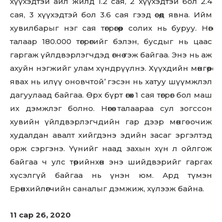
хүүхэдтэй айл жилд 1.2 сая, 2 хүүхэдтэй бол 2.4
сая, 3 хүүхэдтэй бол 3.6 сая гээд өсөөд явна. Ийм
хувилбарыг нэг сая төгрөгөөр солих нь буруу. Нөгөө
талаар 180.000 төгрөгийг бэлэн, бусдыг нь цаас
гаргаж үйлдвэрлэгчдэд өгнө гэж байгаа. Энэ нь аж
ахуйн нэгжийг улам хүндрүүлнэ. Хүүхдийн мөнгөөрөө
явах нь илүү оновчтой’ гэсэн нь хатуу шүүмжлэл
дагуулаад байгаа. Өрх бүрт өгөх 1 сая төгрөг бол маш
их дэмжлэг болно. Нөгөө талаараа сул зогссон
хувийн үйлдвэрлэгчдийн гар дээр мөнгө очиж
худалдан авалт хийгдэнэ эдийн засаг эргэлтэд
орж сэргэнэ. Үүнийг наад захын хүн л ойлгож
байгаа ч улс төрийнхөн энэ шийдвэрийг гаргах
хүсэлгүй байгаа нь үнэн юм. Ард түмэн
Ерөнхийлөгчийн саналыг дэмжиж, хүлээж байна.
11 сар 26, 2020