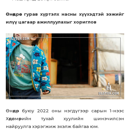
Өнөөдрөөс гурав хүртэлх насны хүүхэдтэй ээжийг
илүү цагаар ажиллуулахыг хориглов
Өнөөдөр буюу 2022 оны нэгдүгээр сарын 1-нээс
Хөдөлмөрийн тухай хуулийн шинэчилсэн
найруулга хэрэгжиж эхэлж байгаа юм.