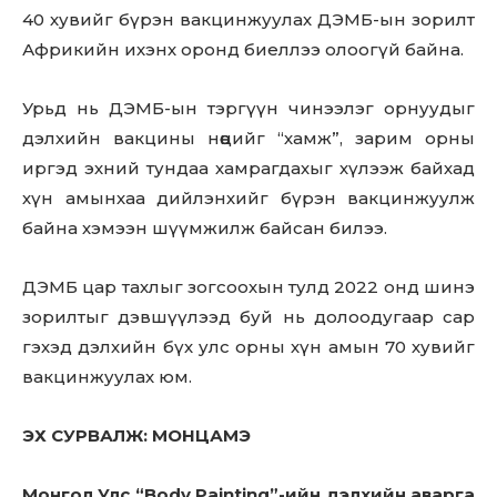
40 хувийг бүрэн вакцинжуулах ДЭМБ-ын зорилт
Африкийн ихэнх оронд биеллээ олоогүй байна.
Урьд нь ДЭМБ-ын тэргүүн чинээлэг орнуудыг
дэлхийн вакцины нөөцийг “хамж”, зарим орны
иргэд эхний тундаа хамрагдахыг хүлээж байхад
хүн амынхаа дийлэнхийг бүрэн вакцинжуулж
байна хэмээн шүүмжилж байсан билээ.
ДЭМБ цар тахлыг зогсоохын тулд 2022 онд шинэ
зорилтыг дэвшүүлээд буй нь долоодугаар сар
гэхэд дэлхийн бүх улс орны хүн амын 70 хувийг
вакцинжуулах юм.
ЭХ СУРВАЛЖ: МОНЦАМЭ
Монгол Улс “Body Painting”-ийн дэлхийн аварга