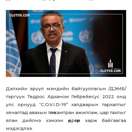
Дэлхийн эрүүл мэндийн байгууллагын /ДЭМБ/
тэргүүн Тедрос Адханом Гебрейесус 2022 онд
улс орнууд “C.O.V.I.D-19” халдварын тархалтыг
хяналтад авахын төлөө хамтран ажиллаж, цар тахлыг
ялан дийлнэ хэмээн өөдрөгөөр харж байгаагаа
мэдэгдлээ.