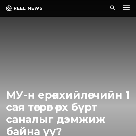
REEL NEWS
МУ-н ерөнхийлөгчийн 1
сая төгрөг өрх бүрт
саналыг дэмжиж
байна уу?