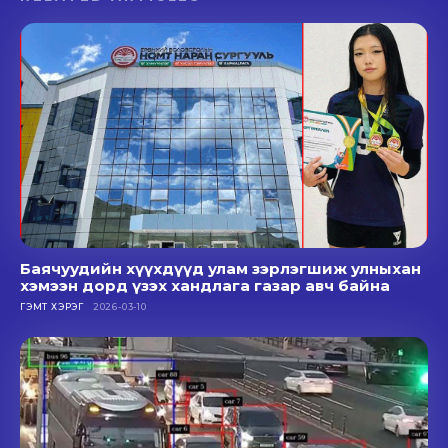
Баячуудийн хүүхдүүд улам зэрлэгшиж улныхан
хэмээн дорд үзэх хандлага газар авч байна
ГЭМТ ХЭРЭГ
2026-03-10