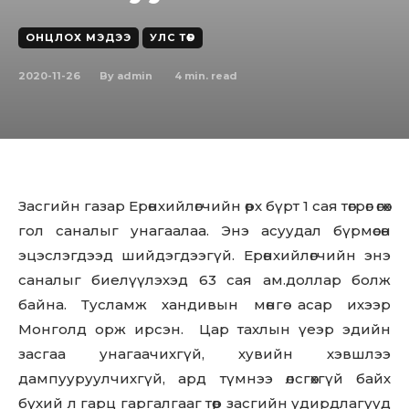
ОНЦЛОХ МЭДЭЭ
УЛС ТӨР
2020-11-26
4
min. read
By
admin
Засгийн газар Ерөнхийлөгчийн өрх бүрт 1 сая төгрөг өгөх
гол саналыг унагаалаа. Энэ асуудал бүрмөсөн
эцэслэгдээд шийдэгдээгүй. Ерөнхийлөгчийн энэ
саналыг биелүүлэхэд 63 сая ам.доллар болж
байна. Тусламж хандивын мөнгө асар ихээр
Монголд орж ирсэн. Цар тахлын үеэр эдийн
засгаа унагаачихгүй, хувийн хэвшлээ
дампууруулчихгүй, ард түмнээ өлсгөхгүй байх
бүхий л гарц гаргалгааг төр засгийн удирдлагууд