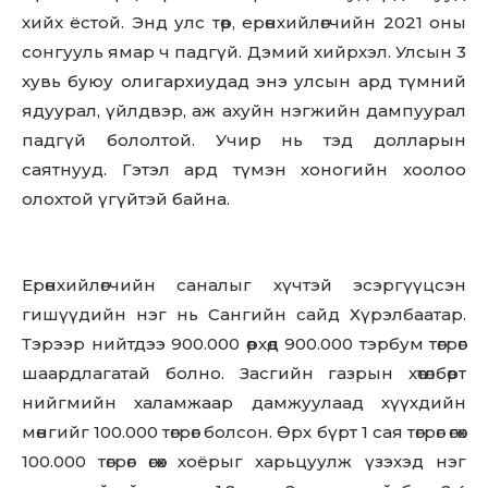
хийх ёстой. Энд улс төр, ерөнхийлөгчийн 2021 оны
сонгууль ямар ч падгүй. Дэмий хийрхэл. Улсын 3
хувь буюу олигархиудад энэ улсын ард түмний
ядуурал, үйлдвэр, аж ахуйн нэгжийн дампуурал
падгүй бололтой. Учир нь тэд долларын
саятнууд. Гэтэл ард түмэн хоногийн хоолоо
олохтой үгүйтэй байна.
Ерөнхийлөгчийн саналыг хүчтэй эсэргүүцсэн
гишүүдийн нэг нь Сангийн сайд Хүрэлбаатар.
Тэрээр нийтдээ 900.000 өрхөд 900.000 тэрбум төгрөг
шаардлагатай болно. Засгийн газрын хөтөлбөрт
нийгмийн халамжаар дамжуулаад хүүхдийн
мөнгийг 100.000 төгрөг болсон. Өрх бүрт 1 сая төгрөг өгөх
100.000 төгрөг өгөх хоёрыг харьцуулж үзэхэд нэг