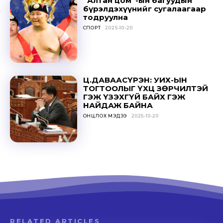
“Алтан цом”-ын багуудын
бүрэлдэхүүнийг сугалаагаар
тодруулна
СПОРТ
2025-10-20
Ц.ДАВААСҮРЭН: УИХ-ЫН
ТОГТООЛЫГ ҮХЦ ЗӨРЧИЛТЭЙ
ГЭЖ ҮЗЭХГҮЙ БАЙХ ГЭЖ
НАЙДАЖ БАЙНА
ОНЦЛОХ МЭДЭЭ
2025-10-20
RELATED ARTICLES