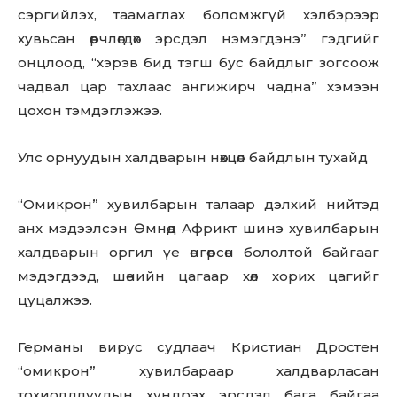
сэргийлэх, таамаглах боломжгүй хэлбэрээр
хувьсан өөрчлөгдөх эрсдэл нэмэгдэнэ” гэдгийг
онцлоод, “хэрэв бид тэгш бус байдлыг зогсоож
чадвал цар тахлаас ангижирч чадна” хэмээн
цохон тэмдэглэжээ.
Улс орнуудын халдварын нөхцөл байдлын тухайд
“Омикрон” хувилбарын талаар дэлхий нийтэд
анх мэдээлсэн Өмнөд Африкт шинэ хувилбарын
халдварын оргил үе өнгөрсөн бололтой байгааг
мэдэгдээд, шөнийн цагаар хөл хорих цагийг
цуцалжээ.
Германы вирус судлаач Кристиан Дростен
“омикрон” хувилбараар халдварласан
тохиолдлуудын хүндрэх эрсдэл бага байгаа