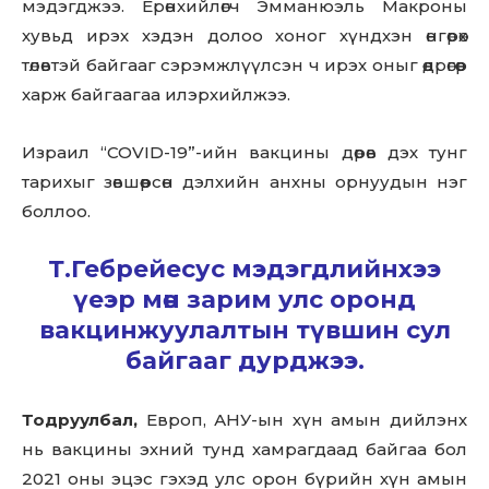
мэдэгджээ. Ерөнхийлөгч Эмманюэль Макроны
хувьд ирэх хэдэн долоо хоног хүндхэн өнгөрөх
төлөвтэй байгааг сэрэмжлүүлсэн ч ирэх оныг өөдрөгөөр
харж байгаагаа илэрхийлжээ.
Израил “COVID-19”-ийн вакцины дөрөв дэх тунг
тарихыг зөвшөөрсөн дэлхийн анхны орнуудын нэг
боллоо.
Т.Гебрейесус мэдэгдлийнхээ
үеэр мөн зарим улс оронд
вакцинжуулалтын түвшин сул
байгааг дурджээ.
Тодруулбал,
Европ, АНУ-ын хүн амын дийлэнх
нь вакцины эхний тунд хамрагдаад байгаа бол
2021 оны эцэс гэхэд улс орон бүрийн хүн амын