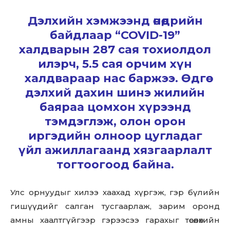
Дэлхийн хэмжээнд өнөөдрийн
байдлаар “COVID-19”
халдварын 287 сая тохиолдол
илэрч, 5.5 сая орчим хүн
халдвараар нас баржээ. Өдгөө
дэлхий дахин шинэ жилийн
баяраа цомхон хүрээнд
тэмдэглэж, олон орон
иргэдийн олноор цугладаг
үйл ажиллагаанд хязгаарлалт
тогтоогоод байна.
Улс орнуудыг хилээ хаахад хүргэж, гэр бүлийн
гишүүдийг салган тусгаарлаж, зарим оронд
амны хаалтгүйгээр гэрээсээ гарахыг төсөөлөхийн