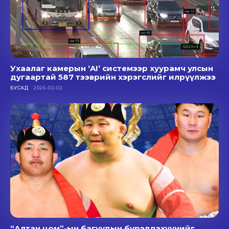
Ухаалаг камерын ‘AI’ системээр хуурамч улсын
дугаартай 587 тээврийн хэрэгслийг илрүүлжээ
БУСАД
2026-02-02
“Алтан цом”-ын багуудын бүрэлдэхүүнийг