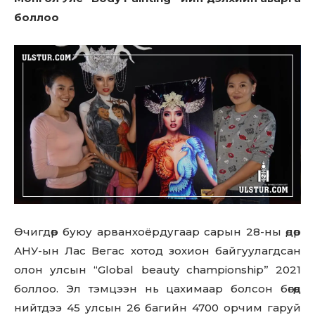
боллоо
Өчигдөр буюу арванхоёрдугаар сарын 28-ны өдөр
АНУ-ын Лас Вегас хотод зохион байгуулагдсан
олон улсын “Global beauty championship” 2021
боллоо. Эл тэмцээн нь цахимаар болсон бөгөөд
нийтдээ 45 улсын 26 багийн 4700 орчим гаруй