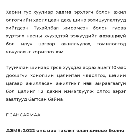
Харин тус хуулиар хөдөлмөр эрхлэгч болон ажил
олгогчийн харилцаан дахь шинэ зохицуулалтууд
хийгдсэн. Тухайлбал жирэмсэн болон гурав
хүртэлх насны хүүхэдтэй ээжүүдийг өөрөө зөвшөөрөөгүй
бол илүү цагаар ажиллуулах, томилолтод
явуулахыг хориглох юм.
Түүнчлэн шинээр төрсөн хүүхдээ асрах эцэгт 10-аас
доошгүй хоногийн цалинтай чөлөө олгох, шөнийн
цагаар ажилласан ажилтныг нөхөн амраагаагүй
бол цалинг 1.2 дахин нэмэгдүүлж олгох зэрэг
заалтууд багтсан байна.
Г.САНСАРМАА
ДЭМБ: 2022 онд цар тахлыг ялан дийлэх болно