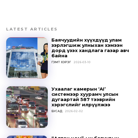
LATEST ARTICLES
Баячуудийн хүүхдүүд улам
зэрлэгшиж улныхан хэмээн
дорд үзэх хандлага газар авч
байна
ГЭМТ ХЭРЭГ
2026-03-10
Ухаалаг камерын ‘AI’
системээр хуурамч улсын
дугаартай 587 тээврийн
хэрэгслийг илрүүлжээ
БУСАД
2026-02-02