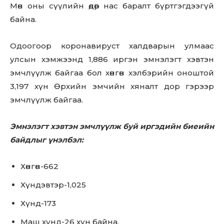
Мөн оны сүүлийн өдөр нас бapaлт бүртгэгдээгүй
байна.
Одоогоор коронавируст халдварын улмаас
улсын хэмжээнд 1,886 иргэн эмнэлэгт хэвтэн
эмчлүүлж байгаа бол хөнгөн хэлбэрийн оноштой
3,197 хүн Өрхийн эмчийн хяналт дор гэрээр
эмчлүүлж байгаа.
Эмнэлэгт хэвтэн эмчлүүлж буй иргэдийн биеийн
байдлыг үнэлбэл:
Хөнгөн-662
Хүндэвтэр-1,025
Хүнд-173
Маш хүнд-26 хүн байна.