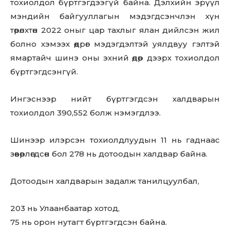
тохиолдол бүртгэгдээгүй байна. Дэлхийн эрүүл
мэндийн байгууллагын мэдэгдсэнчлэн хүн
төрөлхтөн 2022 оныг цар тахлыг ялан дийлсэн жил
болно хэмээх өөдрөг мэдэгдэлтэй уялдвуу гэлтэй
ямартайч шинэ оны эхний өдөр дээрх тохиолдол
бүртгэгдсэнгүй.
Ингэснээр нийт бүртгэгдсэн халдварын
тохиолдол 390,552 болж нэмэгдлээ.
Шинээр илэрсэн тохиолдлуудын 11 нь гаднаас
зөөвөрлөгдсөн бол 278 нь дотоодын халдвар байна.
Дотоодын халдварын задалж танилцуулбал,
203 нь Улаанбаатар хотод,
75 нь орон нутагт бүртгэгдсэн байна.