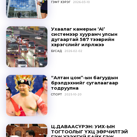
ГЭМТ ХЭРЭГ
2026-03-10
Ухаалаг камерын ‘AI’
системээр хуурамч улсын
дугаартай 587 тээврийн
хэрэгслийг илрүүлжээ
БУСАД
2026-02-02
“Алтан цом”-ын багуудын
бүрэлдэхүүнийг сугалаагаар
тодруулна
СПОРТ
2025-10-20
Ц.ДАВААСҮРЭН: УИХ-ЫН
ТОГТООЛЫГ ҮХЦ ЗӨРЧИЛТЭЙ
ГЭЖ ҮЗЭХГҮЙ БАЙХ ГЭЖ