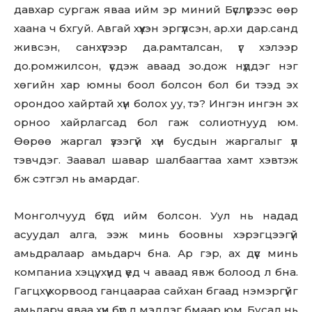
давхар сургаж яваа ийм эр миний Бүслүүрээс өөр
хаана ч бхгуй. Авгай хүүхэн эргүүлсэн, ар.хи дар.санд
живсэн, санхүүгээр да.рамталсан, үг хэлээр
до.ромжилсон, үсдэж аваад зо.дож нүддэг нэг
хөгийн хар юмны боол болсон бол би тээд эх
орондоо хайртай хүн болох уу, тэ? Ингэн ингэн эх
орноо хайрлагсад бол гаж солиотнууд юм.
Өөрөө жаргал үзээгүй хүн бусдын жаргалыг үл
тэвчдэг. Заавал шавар шалбаагтаа хамт хэвтэж
бж сэтгэл нь амардаг.
Монголчууд бүгд ийм болсон. Уул нь надад
асуудал алга, ээж минь боовны хэрэгцээгүй
амьдралаар амьдарч бна. Ар гэр, ах дүүс минь
компаниа хэцүү, хүнд үед ч аваад явж болоод л бна.
Don't miss
Гагцхүү хорвоод ганцаараа сайхан бгаад нэмэргүйг
амьдарч яваа хүн бүр л мэддэг бмаар юм. Бусад нь