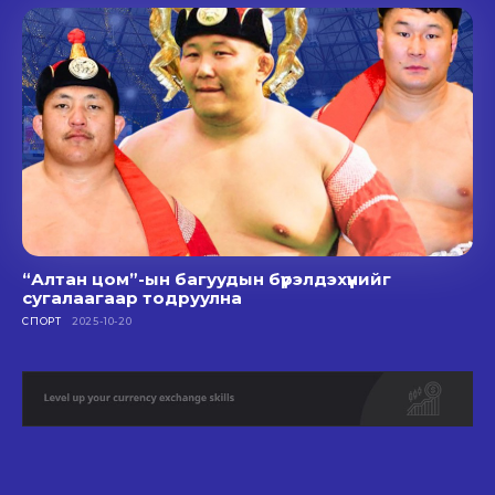
“Алтан цом”-ын багуудын бүрэлдэхүүнийг
сугалаагаар тодруулна
СПОРТ
2025-10-20