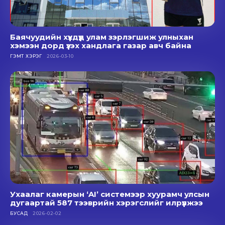
Баячуудийн хүүхдүүд улам зэрлэгшиж улныхан
хэмээн дорд үзэх хандлага газар авч байна
ГЭМТ ХЭРЭГ
2026-03-10
Ухаалаг камерын ‘AI’ системээр хуурамч улсын
дугаартай 587 тээврийн хэрэгслийг илрүүлжээ
БУСАД
2026-02-02