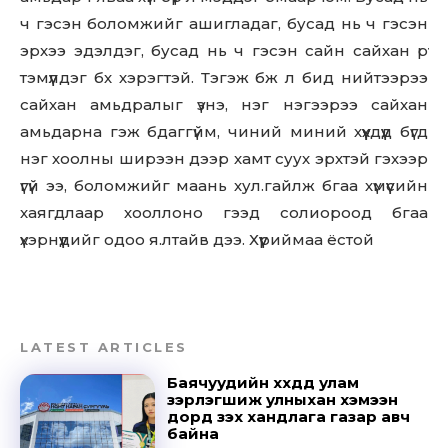
out!
ч гэсэн боломжийг ашигладаг, бусад нь ч гэсэн
Sing up for our newsletter
эрхээ эдэлдэг, бусад нь ч гэсэн сайн сайхан рүү
to stay in the loop.
тэмүүлдэг бх хэрэгтэй. Тэгэж бж л бид нийтээрээ
сайхан амьдралыг үзнэ, нэг нэгээрээ сайхан
SUBSCRIBE
амьдарна гэж бдаггүйм, чиний миний хүүүхдүүд бүгд
нэг хоолны ширээн дээр хамт суух эрхтэй гэхээр
үгүй ээ, боломжийг маань хул.гайлж бгаа хүмүүсийн
хаягдлаар хооллоно гээд солиороод бгаа
үхэрнүүдийг одоо я.лтайв дээ. Хүүриймаа ёстой
LATEST ARTICLES
Баячуудийн хүүхдүүд улам
зэрлэгшиж улныхан хэмээн
дорд үзэх хандлага газар авч
байна