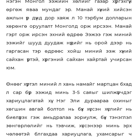
нэгэн Монгол ээжийн хөлийг газар хүргэхгүй
өргөж яваа мундаг эр. Манай хүний хийсэн
ажлын үр дүнд дор хаяж л 10 тэрбум долларын
хөрөнгө оруулалт Монголд орж ирсээн. Манай
гэрт орж ирсэн эхний өдрөө Ээжээ гэж миний
ээжийг шууд дуудаж нүдийг нь орой дээр нь
гаргасан тэр өдрөөс хойш миний ээж хүний
сайхан үртэй, хүргэний сайхан хайртай учирсан
юм.
Өнөөг хүртэл миний л хань намайг мартцан бхад
л сар бүр ээжид минь 3-5 саяыг шилжүүлчдэг
хариуцлагатай хүү. Нэг Эли дураараа охиныг
хөгшин авгай болтол нь бүх хүссэн хүслийг нь
биелүүлэх гэж амьдралаа зориулж, бүх тэнэглэл
зөнгөрлөлийг нь тэвчиж, хүссэнээр минь эрх
чөлөөтэй блгахдаа хариуцлага, ухамсарыг ч