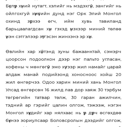
Бүслүүр хүний нутагт, хэлийг нь мэдэхгүй, зангийг нь
ойлгохгуй хүмүүсийн дунд нэг Орк Элий Монгол
охинд зүрхээ өгч, ийм хувь тавиланд
барьцаалагдсан хүн гэхэд үнэхээр миний төлөө
үнэн сэтгэлээр зүтгэсэн жинхэнэ эр хүн.
Өвлийн хар хүйтэнд зуны бажаанктай, сэмэрч
цоорсон подоолкон дээр нэг пальто угласан,
кофены ч мөнгөгүй эмо хүү тээр жил намайг царай
алдаж манай подийзонд хоносноос хойш 20
жил өнгөрчээ. Одоо харин миний хань Монгол
Улсад өнгөрсөн 16 жилд лав дор хаяж 30 тэрбум
төгрөгийн татвар төлж, 30 гаран ажилчин,
тэдний ар гэрийг цалин олгож, тэжээж, нэгэн
Монгол хүүхдийг хар нялхаас нь үүр дүүрч өсгөхдөө
бүхнээ зориулсаар Боловсролын дээдийг олгож,