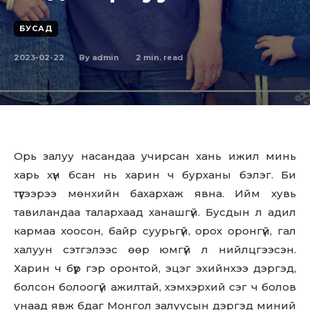
БУСАД
2023-02-22
2
min. read
By
admin
Орь залуу насандаа учирсан хань ижил минь
харь хүн бсан нь харин ч бурханы бэлэг. Би
түүгээрээ мөнхийн бахархаж явна. Ийм хувь
тавиландаа талархаад ханашгүй. Бусдын л адил
кармаа хоосон, байр суурьгүй, орох оронгүй, гал
халуун сэтгэлээс өөр юмгүй л нийлцгээсэн.
Харин ч бүүр гэр оронтой, эцэг эхийнхээ дэргэд,
болсон болоогүй ажилтай, хэмхэрхий сэг ч болов
унаад явж бдаг Монгол залуусын дэргэд миний