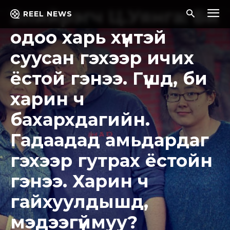
Элийрэгч Ц.Уянга: Би
REEL NEWS
одоо харь хүнтэй
суусан гэхээр ичих
ёстой гэнээ. Гүүшд, би
харин ч
бахархдагийн.
Гадаадад амьдардаг
гэхээр гутрах ёстойн
гэнээ. Харин ч
гайхуулдышд,
мэдээгүймуу?