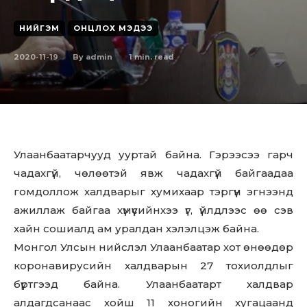
НИЙГЭМ
ОНЦЛОХ МЭДЭЭ
2020-11-19
1
min. read
By
admin
Улаанбаатарчууд ууртай байна. Гэрээсээ гарч
чадахгүй, чөлөөтэй явж чадахгүй байгаадаа
гомдоллож халдварыг хумихаар тэргүүн эгнээнд
ажиллаж байгаа хүмүүсийнхээ үг, үйлдлээс өө сэв
хайн сошиалд ам уралдан хэлэлцэж байна.
Монгол Улсын нийслэл Улаанбаатар хот өнөөдөр
коронавирусийн халдварын 27 тохиолдлыг
бүртгээд байна. Улаанбаатарт халдвар
алдагдсанаас хойш 11 хоногийн хугацаанд