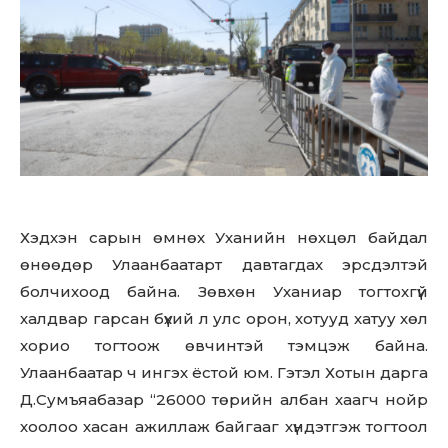
Хэдхэн сарын өмнөх Уханийн нөхцөл байдал
өнөөдөр Улаанбаатарт давтагдах эрсдэлтэй
болчихоод байна. Зөвхөн Уханиар тогтохгүй
халдвар гарсан бүхий л улс орон, хотууд хатуу хөл
хорио тогтоож өвчинтэй тэмцэж байна.
Улаанбаатар ч ингэх ёстой юм. Гэтэл Хотын дарга
Д.Сумъяабазар “26000 төрийн албан хаагч нойр
хоолоо хасан ажиллаж байгааг хүндэтгэж тогтоол