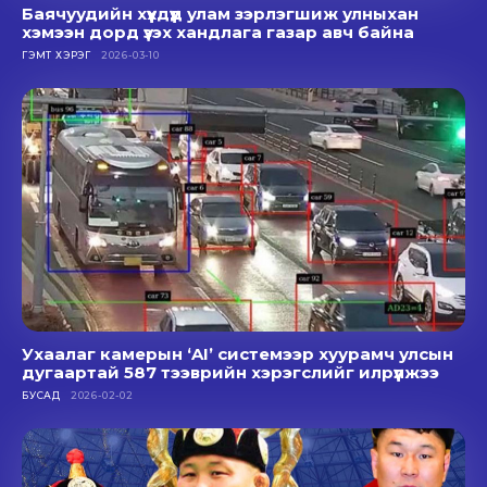
Баячуудийн хүүхдүүд улам зэрлэгшиж улныхан
хэмээн дорд үзэх хандлага газар авч байна
ГЭМТ ХЭРЭГ
2026-03-10
Ухаалаг камерын ‘AI’ системээр хуурамч улсын
дугаартай 587 тээврийн хэрэгслийг илрүүлжээ
БУСАД
2026-02-02