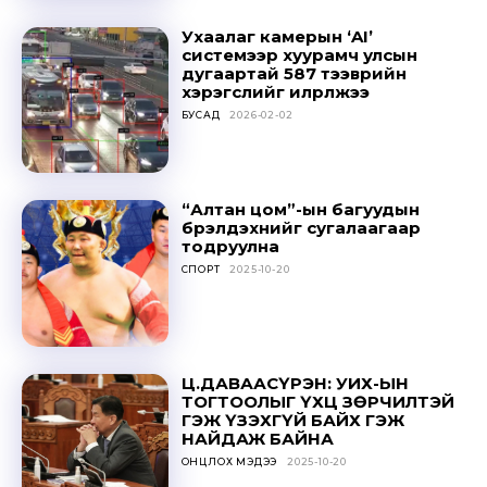
Ухаалаг камерын ‘AI’
системээр хуурамч улсын
дугаартай 587 тээврийн
хэрэгслийг илрүүлжээ
БУСАД
2026-02-02
“Алтан цом”-ын багуудын
бүрэлдэхүүнийг сугалаагаар
тодруулна
СПОРТ
2025-10-20
Ц.ДАВААСҮРЭН: УИХ-ЫН
ТОГТООЛЫГ ҮХЦ ЗӨРЧИЛТЭЙ
ГЭЖ ҮЗЭХГҮЙ БАЙХ ГЭЖ
НАЙДАЖ БАЙНА
ОНЦЛОХ МЭДЭЭ
2025-10-20