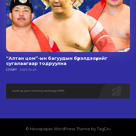
“Алтан цом”-ын багуудын бүрэлдэхүүнийг
сугалаагаар тодруулна
СПОРТ
2025-10-20
© Newspaper WordPress Theme by TagDiv