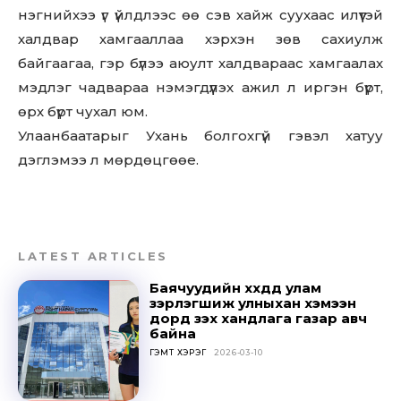
нэгнийхээ үг үйлдлээс өө сэв хайж суухаас илүүтэй
халдвар хамгааллаа хэрхэн зөв сахиулж
байгаагаа, гэр бүлээ аюулт халдвараас хамгаалах
мэдлэг чадвараа нэмэгдүүлэх ажил л иргэн бүрт,
өрх бүрт чухал юм.
Улаанбаатарыг Ухань болгохгүй гэвэл хатуу
дэглэмээ л мөрдөцгөөе.
LATEST ARTICLES
Баячуудийн хүүхдүүд улам
зэрлэгшиж улныхан хэмээн
дорд үзэх хандлага газар авч
байна
ГЭМТ ХЭРЭГ
2026-03-10