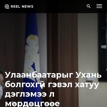
REEL NEWS
Улаанбаатарыг Ухань
болгохгүй гэвэл хатуу
дэглэмээ л
мөрдөцгөөе