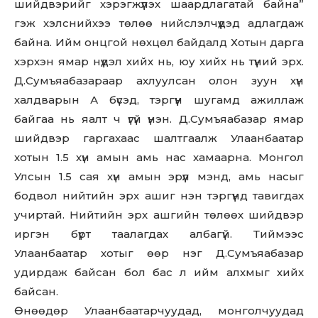
шийдвэрийг хэрэгжүүлэх шаардлагатай байна”
гэж хэлснийхээ төлөө нийслэлчүүдэд адлагдаж
байна. Ийм онцгой нөхцөл байдалд Хотын дарга
хэрхэн ямар нүүдэл хийх нь, юу хийх нь түүний эрх.
Д.Сумъяабазараар ахлуулсан олон зуун хүн
халдварын А бүсэд, тэргүүн шугамд ажиллаж
байгаа нь яалт ч үгүй үнэн. Д.Сумъяабазар ямар
шийдвэр гаргахаас шалтгаалж Улаанбаатар
хотын 1.5 хүн амын амь нас хамаарна. Монгол
Улсын 1.5 сая хүн амын эрүүл мэнд, амь насыг
бодвол нийтийн эрх ашиг нэн тэргүүнд тавигдах
учиртай. Нийтийн эрх ашгийн төлөөх шийдвэр
иргэн бүрт таалагдах албагүй. Тиймээс
Улаанбаатар хотыг өөр нэг Д.Сумъяабазар
удирдаж байсан бол бас л ийм алхмыг хийх
байсан.
Өнөөдөр Улаанбаатарчуудад, монголчуудад