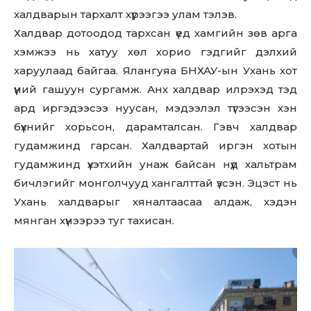
халдварын тархалт хүрээгээ улам тэлэв.
Халдвар дотоодод тархсан үед хамгийн зөв арга
хэмжээ нь хатуу хөл хорио гэдгийг дэлхий
харуулаад байгаа. Ялангуяа БНХАУ-ын Ухань хот
үүний гашуун сургамж. Анх халдвар илрэхэд тэд
ард иргэдээсээ нуусан, мэдээлэл түгээсэн хэн
бүхнийг хорьсон, дарамталсан. Гэвч халдвар
гудамжинд гарсан. Халдвартай иргэн хотын
гудамжинд үхэтхийн унаж байсан нүд хальтрам
бичлэгийг монголчууд хангалттай үзсэн. Эцэст нь
Ухань халдварыг хяналтаасаа алдаж, хэдэн
мянган хүнээрээ туг тахисан.