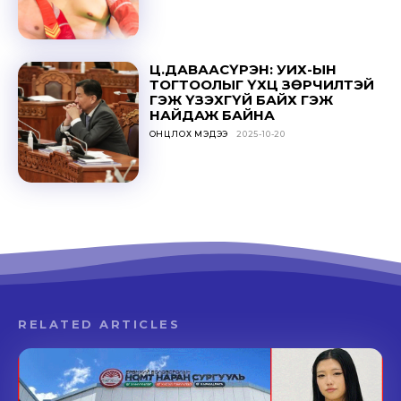
Ц.ДАВААСҮРЭН: УИХ-ЫН
ТОГТООЛЫГ ҮХЦ ЗӨРЧИЛТЭЙ
ГЭЖ ҮЗЭХГҮЙ БАЙХ ГЭЖ
НАЙДАЖ БАЙНА
ОНЦЛОХ МЭДЭЭ
2025-10-20
RELATED ARTICLES