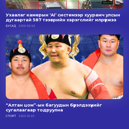
Ухаалаг камерын ‘AI’ системээр хуурамч улсын
дугаартай 587 тээврийн хэрэгслийг илрүүлжээ
БУСАД
2026-02-02
“Алтан цом”-ын багуудын бүрэлдэхүүнийг
сугалаагаар тодруулна
СПОРТ
2025-10-20