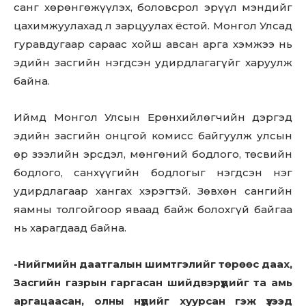
санг хөрөнгөжүүлэх, боловсрол эрүүл мэндийг
цахимжуулахад л зарцуулах ёстой. Монгол Улсад
гуравдугаар сараас хойш авсан арга хэмжээ нь
эдийн засгийн нэгдсэн удирдлагагүйг харуулж
байна.
Иймд Монгол Улсын Ерөнхийлөгчийн дэргэд
эдийн засгийн онцгой комисс байгуулж улсын
өр зээлийн эрсдэл, мөнгөний бодлого, төсвийн
бодлого, санхүүгийн бодлогыг нэгдсэн нэг
удирдлагаар хангах хэрэгтэй. Зөвхөн сангийн
яамны толгойгоор яваад байж болохгүй байгаа
нь харагдаад байна.
-Нийгмийн даатгалын шимтгэлийг төрөөс даах,
Засгийн газрын гаргасан шийдвэрүүдийг та амь
аргацаасан, олны нүдийг хуурсан гэж үзээд