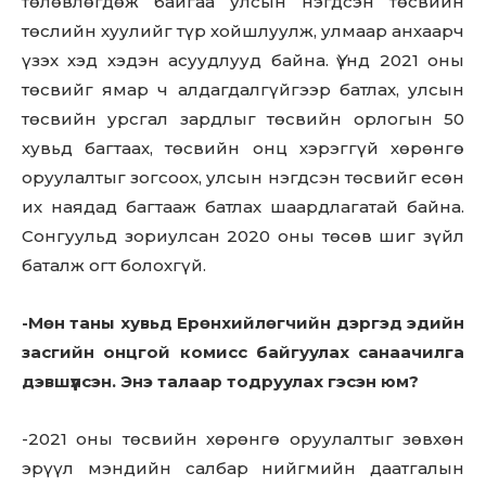
төлөвлөгдөж байгаа улсын нэгдсэн төсвийн
төслийн хуулийг түр хойшлуулж, улмаар анхаарч
үзэх хэд хэдэн асуудлууд байна. Үүнд 2021 оны
төсвийг ямар ч алдагдалгүйгээр батлах, улсын
төсвийн урсгал зардлыг төсвийн орлогын 50
хувьд багтаах, төсвийн онц хэрэггүй хөрөнгө
оруулалтыг зогсоох, улсын нэгдсэн төсвийг есөн
их наядад багтааж батлах шаардлагатай байна.
Сонгуульд зориулсан 2020 оны төсөв шиг зүйл
баталж огт болохгүй.
-Мөн таны хувьд Ерөнхийлөгчийн дэргэд эдийн
засгийн онцгой комисс байгуулах санаачилга
дэвшүүлсэн. Энэ талаар тодруулах гэсэн юм?
-2021 оны төсвийн хөрөнгө оруулалтыг зөвхөн
эрүүл мэндийн салбар нийгмийн даатгалын