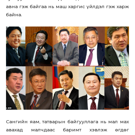
Don't miss
авна гэж байгаа нь маш харгис үйлдэл гэж харж
байна.
out!
Sing up for our newsletter
to stay in the loop.
SUBSCRIBE
Сангийн яам, татварын байгууллага нь мал мах
авахад малчдаас баримт хэвлэж өгдөг