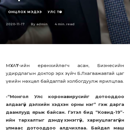
ОНЦЛОХ МЭДЭЭ
УЛС ТӨР
2020-11-17
4
min. read
By
admin
МҮХАҮТ-ийн ерөнхийлөгч асан, Бизнесийн
удирдлагын доктор эрх зүйч Б.Лхагважавтай цаг
үеийн нөхцөл байдалтай холбогдуулж ярилцлаа.
-“Монгол Улс коронавирусийг дотооддоо
алдаагүй дэлхийн хэдхэн орны нэг” гэж дарга
даамлууд ярьж байсан. Гэтэл бид “Ковид-19”-
ийн тархалтыг дэндүү хэнэггүй, хариуцлагагүйн
улмаас дотооддоо алдчихлаа. Байдал маш