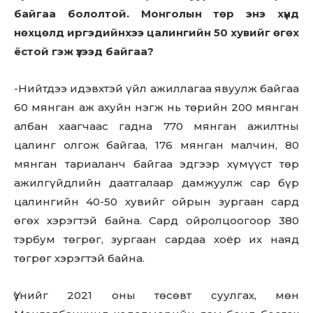
байгаа бололтой. Монголын төр энэ хүнд
нөхцөлд иргэдийнхээ цалингийн 50 хувийг өгөх
ёстой гэж үзээд байгаа?
-Нийтдээ идэвхтэй үйл ажиллагаа явуулж байгаа
60 мянган аж ахуйн нэгж нь төрийн 200 мянган
албан хаагчаас гадна 770 мянган ажилтны
цалинг олгож байгаа, 176 мянган малчин, 80
мянган тариаланч байгаа эдгээр хүмүүст төр
ажилгүйдлийн даатгалаар дамжуулж сар бүр
цалингийн 40-50 хувийг ойрын зургаан сард
өгөх хэрэгтэй байна. Сард ойролцоогоор 380
тэрбум төгрөг, зургаан сардаа хоёр их наяд
төгрөг хэрэгтэй байна.
Үүнийг 2021 оны төсөвт суулгах, мөн