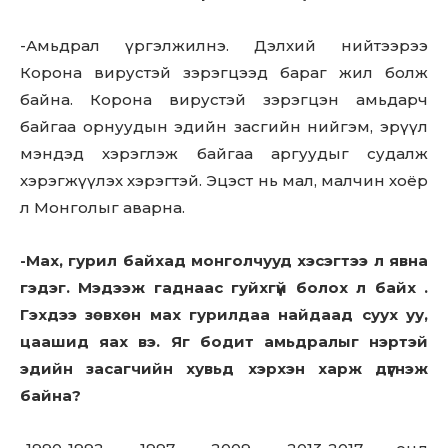
-Амьдрал үргэлжилнэ. Дэлхий нийтээрээ
Корона вирустэй зэрэгцээд бараг жил болж
байна. Корона вирустэй зэрэгцэн амьдарч
байгаа орнуудын эдийн засгийн нийгэм, эрүүл
мэндэд хэрэглэж байгаа аргуудыг судалж
хэрэгжүүлэх хэрэгтэй. Эцэст нь мал, малчин хоёр
л Монголыг аварна.
-Мах, гурил байхад монголчууд хэсэгтээ л явна
гэдэг. Мэдээж гаднаас гуйхгүй болох л байх .
Гэхдээ зөвхөн мах гурилдаа найдаад суух уу,
цаашид яах вэ. Яг бодит амьдралыг нэртэй
эдийн засагчийн хувьд хэрхэн харж дүгнэж
байна?