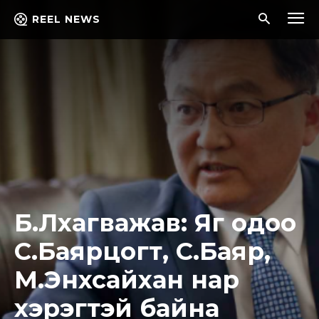
REEL NEWS
Б.Лхагважав: Яг одоо
С.Баярцогт, С.Баяр,
М.Энхсайхан нар
хэрэгтэй байна