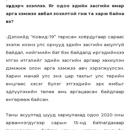
хүндэрч эхэллээ. Яг одоо эдийн засгийн ямар
арга хэмжээ авбал зохилтой гэж та харж байна
вэ?
-Дэлхийд “Ковид-19” тархсан хоёрдугаар сараас
эхэлж ихэнх улс орнууд эдийн засгийн аюулгүй
байдал, нийгмийн бат бэх байдалд иргэдийнхээ
итгэх итгэлийг эдийн засгийн аргаар хөхиүлэн
дэмжиж олон арга хэмжээ авч хэрэгжүүлсэн.
Харин манай улс энэ цар тахлыг улс төрийн
өнцгөөс хэсэг бүлэг этгээдийн эрх ямбыг
эдлүүлэхийн төлөө амь аргацаасан байдлаар
өнгөрөөж байсан.
Таны асуултад шууд хариулахад одоо 2020 оны
арваннэгдүгээр сарын 15-нд батлагдахаар