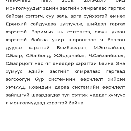
-1990-1992, 1997, 2009, 2013-2017 онд
монголчуудыг эдийн засгийн хямралаас гаргаж
байсан сэтгэгч, суу заль, арга сүйхээтэй өмнөх
Ерөнхий сайдуудаа цуглуулж, шийдэл гаргах
хэрэгтэй. Заримых нь сэтгэлгээ, оюун ухаан
хэрэгтэй байгаа учир шоронгоос ч болсон
дуудах хэрэгтэй. Бямбасүрэн, М.Энхсайхан,
С.Баяр, С.Батболд, Ж.Эрдэнэбат, Ч.Сайханбилэг,
С.Баярцогт нар яг өнөөдөр хэрэгтэй байна. Энэ
хүмүүс эдийн засгийг хямралаас гаргаад
зогсоогүй бүр системийн өөрчлөлт хийсэн
УРЧУУД. Ковидын дараа системийн өөрчлөлт
зайлшгүй шаардагдах тул сэтгэж чаддаг хүмүүс
л монголчуудад хэрэгтэй байна.