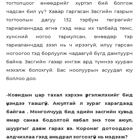
тогтолцоог өнөөдрийг хүртэл бий болгож
чадсан бил үү? Хавар гаргасан Засгийн газрын
тогтоолын дагуу 132 тэрбум төгрөгийг
тариаланчдад өгнө гээд маш их талбайд төмс,
хүнсний ногоо тариулсан, өнөөдөр тэр
тариаланчдад зээл нь ч ирээгүй, илүү гарсан
ногоогоо тэд борлуулж чадаагүй бүгд дампуурч
байна. Засгийн газар ингэж ард түмнээ хууран
мэхэлж болохгүй. Бас ноолуурын асуудал юу
боллоо доо.
-Ковидын цар тахал хэрхэн үргэлжлэхийг бид
үнэндээ таашгүй. Аюултай л зураг харагдаад
байгаа . Монголчууд бид эдийн засгийн хувьд
ямар санаа бодолтой явбал энэ том аюул,
шуургыг давж гарах вэ. Коронаг дотооддоо
алдчихлаа гээд амьдрал зогсохгүй нь мэдээж?