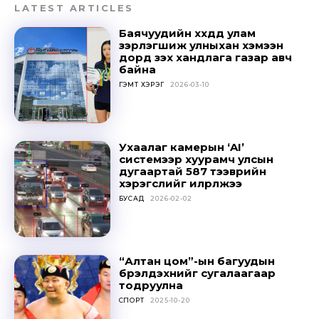
LATEST ARTICLES
Баячуудийн хүүхдүүд улам
зэрлэгшиж улныхан хэмээн
дорд үзэх хандлага газар авч
байна
ГЭМТ ХЭРЭГ
2026-03-10
Ухаалаг камерын ‘AI’
системээр хуурамч улсын
дугаартай 587 тээврийн
хэрэгслийг илрүүлжээ
БУСАД
2026-02-02
“Алтан цом”-ын багуудын
бүрэлдэхүүнийг сугалаагаар
тодруулна
СПОРТ
2025-10-20