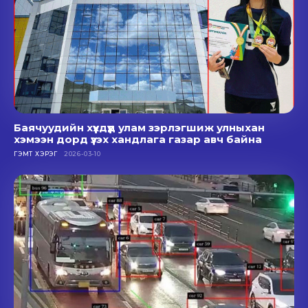
Баячуудийн хүүхдүүд улам зэрлэгшиж улныхан
хэмээн дорд үзэх хандлага газар авч байна
ГЭМТ ХЭРЭГ
2026-03-10