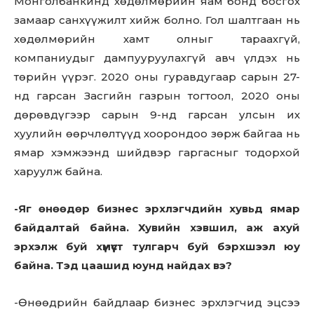
Монголбанкинд хөдөлмөрийн яам бонд босгох
замаар санхүүжилт хийж болно. Гол шалтгаан нь
хөдөлмөрийн хамт олныг тараахгүй,
компаниудыг дампууруулахгүй авч үлдэх нь
төрийн үүрэг. 2020 оны гуравдугаар сарын 27-
нд гарсан Засгийн газрын тогтоол, 2020 оны
дөрөвдүгээр сарын 9-нд гарсан улсын их
хуулийн өөрчлөлтүүд хоорондоо зөрж байгаа нь
ямар хэмжээнд шийдвэр гаргасныг тодорхой
харуулж байна.
-Яг өнөөдөр бизнес эрхлэгчдийн хувьд ямар
байдалтай байна. Хувийн хэвшил, аж ахуй
эрхэлж буй хүмүүст тулгарч буй бэрхшээл юу
байна. Тэд цаашид юунд найдах вэ?
-Өнөөдрийн байдлаар бизнес эрхлэгчид эцсээ