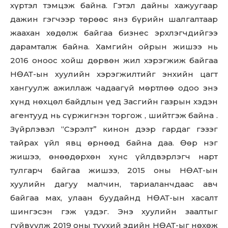
хүртэл тэмцэж байна. Гэтэл дайны хажуугаар
дажин гэгчээр төрөөс янз бүрийн шалгалтаар
жаахан хөдөлж байгаа бизнес эрхлэгчдийгээ
дарамталж байна. Хамгийн ойрын жишээ нь
2016 оноос хойш дөрвөн жил хэрэгжиж байгаа
НӨАТ-ын хуулийн хэрэгжилтийг энхийн цагт
хангуулж ажиллаж чадаагүй мөртлөө одоо энэ
хүнд нөхцөл байдлын үед Засгийн газрын хэдэн
агентууд нь сүржигнэн торгож , шийтгэж байна .
Зүйрлэвэл “Сэрэлт” кинон дээр гардаг гэзэг
тайрах үйл явц өрнөөд байна даа. Өөр нэг
жишээ, өнөөдөрхөн хүнс үйлдвэрлэгч нарт
тулгарч байгаа жишээ, 2015 оны НӨАТ-ын
хуулийн дагуу малчин, тариаланчдаас авч
байгаа мах, улаан буудайнд НӨАТ-ын хасалт
шингэсэн гэж үздэг. Энэ хуулийн заалтыг
гуйвуулж 2019 оны түүхий эдийн НӨАТ-ыг нөхөж