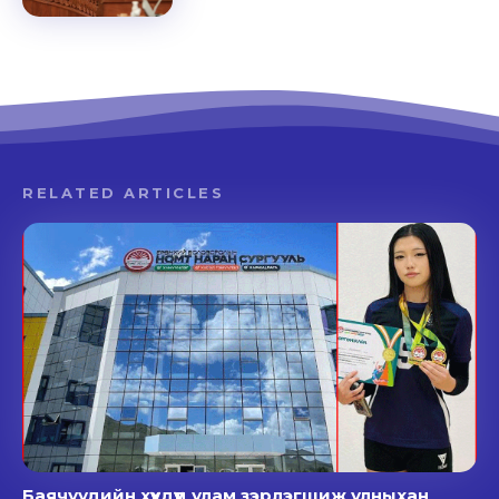
RELATED ARTICLES
Баячуудийн хүүхдүүд улам зэрлэгшиж улныхан