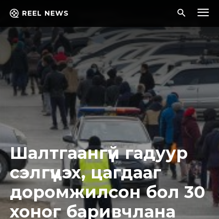
REEL NEWS
Шалтгаангүй гадуур
сэлгүүцэх, цагдааг
доромжилсон бол 30
хоног баривчлана