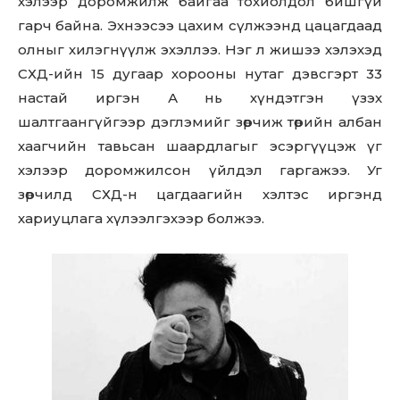
хэлээр доромжилж байгаа тохиолдол бишгүй
гарч байна. Эхнээсээ цахим сүлжээнд цацагдаад
олныг хилэгнүүлж эхэллээ. Нэг л жишээ хэлэхэд
СХД-ийн 15 дугаар хорооны нутаг дэвсгэрт 33
настай иргэн А нь хүндэтгэн үзэх
шалтгаангүйгээр дэглэмийг зөрчиж төрийн албан
хаагчийн тавьсан шаардлагыг эсэргүүцэж үг
хэлээр доромжилсон үйлдэл гаргажээ. Уг
зөрчилд СХД-н цагдаагийн хэлтэс иргэнд
хариуцлага хүлээлгэхээр болжээ.