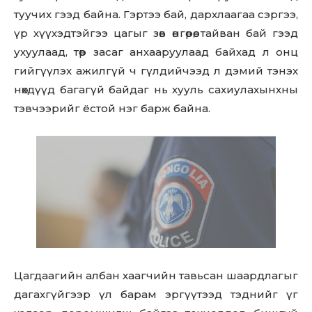
туучих гээд байна. Гэртээ бай, дархлаагаа сэргээ,
үр хүүхэдтэйгээ цагыг зөв өнгөрөө, тайван бай гээд
ухуулаад, төр засаг анхааруулаад байхад л онц
гийгүүлэх ажилгүй ч гүлдийчээд л дэмий тэнэх
нөхдүүд багагүй байдаг нь хууль сахиулахынхны
тэвчээрийг ёстой нэг барж байна.
Цагдаагийн албан хаагчийн тавьсан шаардлагыг
дагахгүйгээр үл барам эргүүтээд тэднийг үг