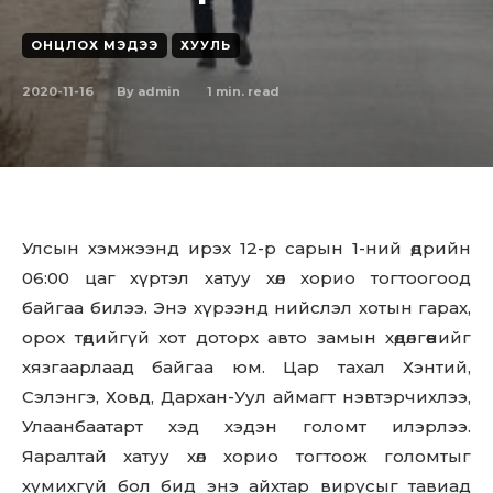
ОНЦЛОХ МЭДЭЭ
ХУУЛЬ
2020-11-16
1
min. read
By
admin
Улсын хэмжээнд ирэх 12-р сарын 1-ний өдрийн
06:00 цаг хүртэл хатуу хөл хорио тогтоогоод
байгаа билээ. Энэ хүрээнд нийслэл хотын гарах,
орох төдийгүй хот доторх авто замын хөдөлгөөнийг
хязгаарлаад байгаа юм. Цар тахал Хэнтий,
Сэлэнгэ, Ховд, Дархан-Уул аймагт нэвтэрчихлээ,
Улаанбаатарт хэд хэдэн голомт илэрлээ.
Яаралтай хатуу хөл хорио тогтоож голомтыг
хумихгүй бол бид энэ айхтар вирусыг тавиад