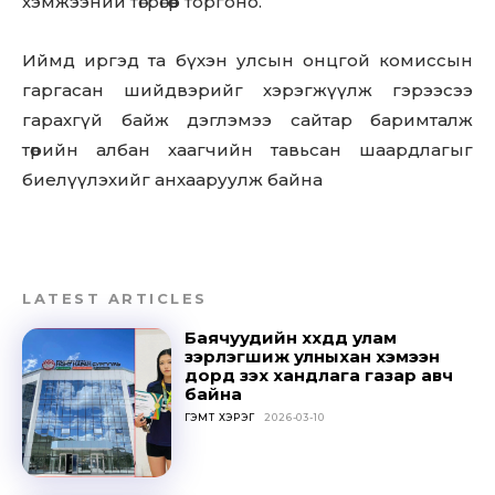
хэмжээний төгрөгөөр торгоно.
Sing up for our newsletter
to stay in the loop.
Иймд иргэд та бүхэн улсын онцгой комиссын
гаргасан шийдвэрийг хэрэгжүүлж гэрээсээ
SUBSCRIBE
гарахгүй байж дэглэмээ сайтар баримталж
төрийн албан хаагчийн тавьсан шаардлагыг
биелүүлэхийг анхааруулж байна
LATEST ARTICLES
Баячуудийн хүүхдүүд улам
зэрлэгшиж улныхан хэмээн
дорд үзэх хандлага газар авч
байна
ГЭМТ ХЭРЭГ
2026-03-10