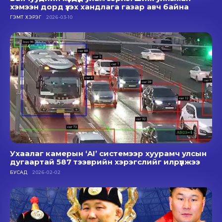
хэмээн дорд үзэх хандлага газар авч байна
ГЭМТ ХЭРЭГ
2026-03-10
Ухаалаг камерын ‘AI’ системээр хуурамч улсын
дугаартай 587 тээврийн хэрэгслийг илрүүлжээ
БУСАД
2026-02-02