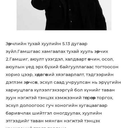
Зөрчлийн тухай хуулийн 5.13 дугаар
зүйл.Гамшгаас хамгаалах тухай хууль зөрчих
2.Гамшиг, аюулт үзэгдэл, халдварт өвчин, осол,
аюулын үед эрх бүхий байгууллагаас тогтоосон
хорио цээр, хөдөлгөөний хязгаарлалт, тэдгээрийн
дэглэм зөрчсөн, эсхүл саад учруулсан нь эрүүгийн
хариуцлага хүлээлгэхээргүй бол хүнийг таван
зуун нэгжтэй тэнцэх хэмжээний төгрөгөөр торгох,
эсхүл долоогоос гуч хоногийн хугацаагаар
Don't miss
баривчлах шийтгэл оногдуулах, хуулийн
out!
этгээдийг таван мянган нэгжтэй тэнцэх