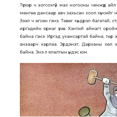
Түүгээр ч зогсохгүй мах ногооны ченжүүд ай
мөнгөө дансаар авч захьсан хоол хүнсийг нь
Зээл ч өгсөн гэнэ. Төвөг хүндрэл багатай, 
иргэдийн яриаг үзэв. Хэнтий аймагт оройн
байна гэнэ. Иргэд ухамсартай байна, төр 
анзаарч харлаа. Эрдэнэт, Дарханы хөл 
байна. Энэ л ялалтын үндэс юм.