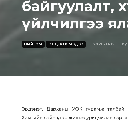
байгуулалт, 
үйлчилгээ ял
By
2020-11-15
НИЙГЭМ
ОНЦЛОХ МЭДЭЭ
Эрдэнэт, Дарханы УОК гудамж талбай, 
Хамгийн сайн үлгэр жишээ урьдчилан сэрги