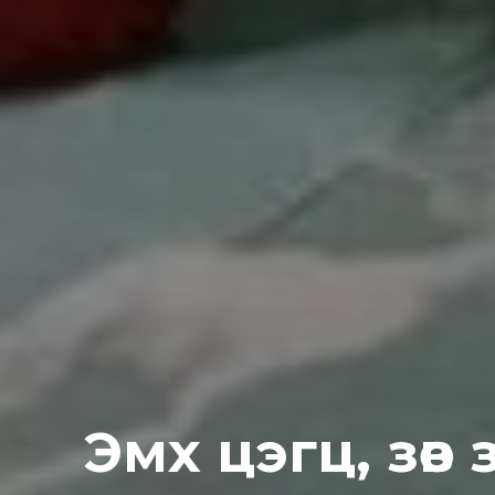
Эмх цэгц, зөв