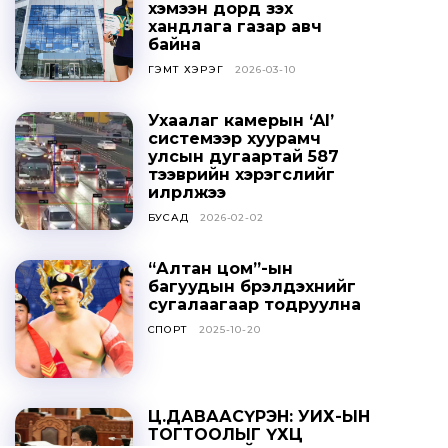
хэмээн дорд үзэх
хандлага газар авч
байна
ГЭМТ ХЭРЭГ
2026-03-10
Ухаалаг камерын ‘AI’
системээр хуурамч
улсын дугаартай 587
тээврийн хэрэгслийг
илрүүлжээ
БУСАД
2026-02-02
“Алтан цом”-ын
багуудын бүрэлдэхүүнийг
сугалаагаар тодруулна
СПОРТ
2025-10-20
Ц.ДАВААСҮРЭН: УИХ-ЫН
ТОГТООЛЫГ ҮХЦ