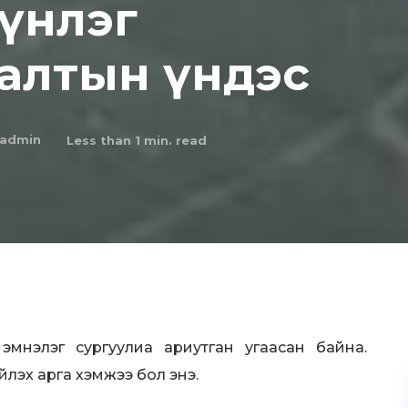
хүнлэг
алтын үндэс
admin
Less than 1
min. read
эмнэлэг сургуулиа ариутган угаасан байна.
йлэх арга хэмжээ бол энэ.