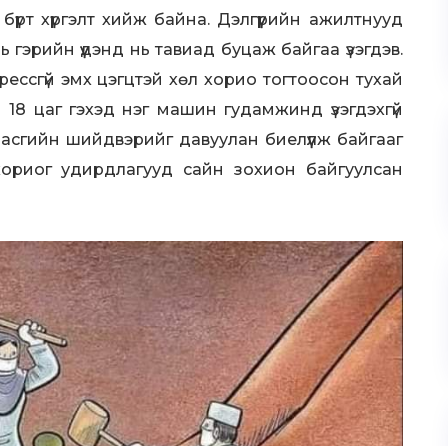
л бүрт хүргэлт хийж байна. Дэлгүүрийн ажилтнууд
 гэрийн үүдэнд нь тавиад буцаж байгаа үзэгдэв.
стрессгүй эмх цэгцтэй хөл хорио тогтоосон тухай
 18 цаг гэхэд нэг машин гудамжинд үзэгдэхгүй
засгийн шийдвэрийг давуулан биелүүлж байгааг
хориог удирдлагууд сайн зохион байгуулсан