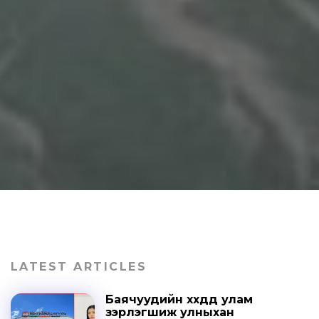
LATEST ARTICLES
Баячуудийн хүүхдүүд улам
зэрлэгшиж улныхан