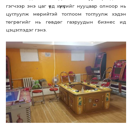
гэгчээр энэ цаг үед хүмүүсийг нууцаар олноор нь
цуглуулж мөрийтэй тоглоом тоглуулж хэдэн
төгрөгийг нь гөвдөг газруудын бизнес ид
цэцэглэдэг гэнэ.