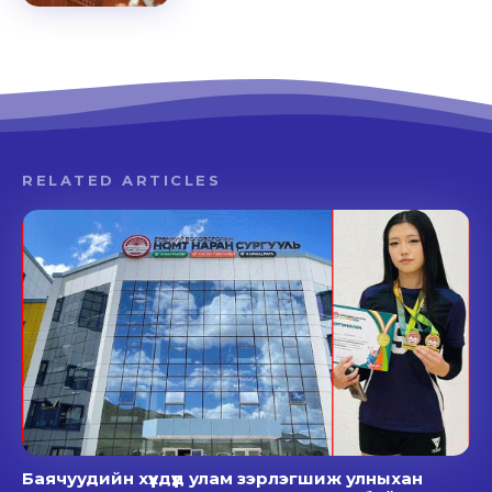
RELATED ARTICLES
Баячуудийн хүүхдүүд улам зэрлэгшиж улныхан