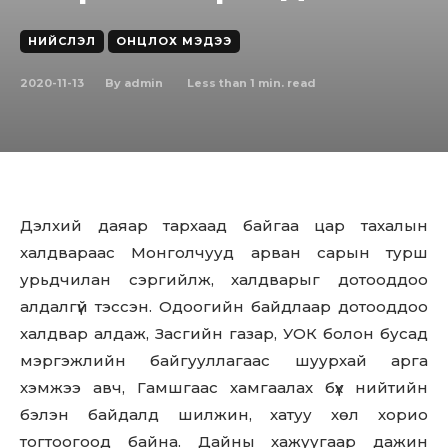
НИЙСЛЭЛ
ОНЦЛОХ МЭДЭЭ
2020-11-13
Less than 1
min. read
By
admin
Дэлхий даяар тархаад байгаа цар тахалын
халдвараас Монголчууд арван сарын турш
урьдчилан сэргийлж, халдварыг дотооддоо
алдалгүй тэссэн. Одоогийн байдлаар дотооддоо
халдвар алдаж, Засгийн газар, УОК болон бусад
мэргэжлийн байгууллагаас шуурхай арга
хэмжээ авч, Гамшгаас хамгаалах бүх нийтийн
бэлэн байдалд шилжин, хатуу хөл хорио
тогтоогоод байна. Дайны хажуугаар дажин