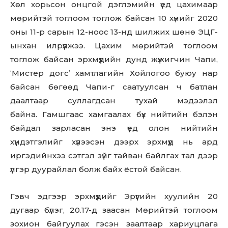
Хөл хорьсон онцгой дэглэмийн үед цахимаар
мөрийтэй тоглоом тоглож байсан 10 хүнийг 2020
оны 11-р сарын 12-ноос 13-нд шилжих шөнө ЭЦГ-
ынхан илрүүлжээ. Цахим мөрийтэй тоглоом
тоглож байсан эрхмүүдийн дунд жүжигчин Чапи,
‘Мистер догс’ хамтлагийн Хойлогоо буюу нар
байсан бөгөөд Чапи-г саатуулсан ч батлан
даалтаар суллагдсан тухай мэдээлэл
байна. Гамшгаас хамгаалах бүх нийтийн бэлэн
байдал зарласан энэ үед олон нийтийн
хүндэтгэлийг хүлээсэн дээрх эрхмүүд нь ард
иргэдийнхээ сэтгэл зүйг тайван байлгах тал дээр
үлгэр дуурайлал болж байх ёстой байсан.
Гэвч эдгээр эрхмүүдийг Эрүүгийн хуулийн 20
дугаар бүлэг, 20.17-д заасан Мөрийтэй тоглоом
зохион байгуулах гэсэн заалтаар хариуцлага