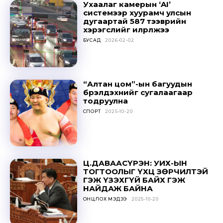
Ухаалаг камерын ‘AI’
системээр хуурамч улсын
дугаартай 587 тээврийн
хэрэгслийг илрүүлжээ
БУСАД
2026-02-02
“Алтан цом”-ын багуудын
бүрэлдэхүүнийг сугалаагаар
тодруулна
СПОРТ
2025-10-20
Ц.ДАВААСҮРЭН: УИХ-ЫН
ТОГТООЛЫГ ҮХЦ ЗӨРЧИЛТЭЙ
ГЭЖ ҮЗЭХГҮЙ БАЙХ ГЭЖ
НАЙДАЖ БАЙНА
ОНЦЛОХ МЭДЭЭ
2025-10-20