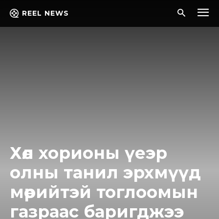
REEL NEWS
Хөл хорионы үеэр
олны танил эрхмүүд
мөрийтэй тоглоомын
газраас баригджээ