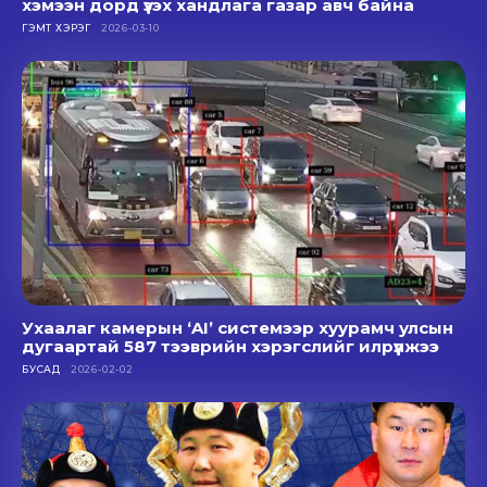
хэмээн дорд үзэх хандлага газар авч байна
ГЭМТ ХЭРЭГ
2026-03-10
Ухаалаг камерын ‘AI’ системээр хуурамч улсын
дугаартай 587 тээврийн хэрэгслийг илрүүлжээ
БУСАД
2026-02-02