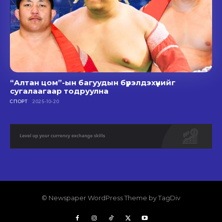
“Алтан цом”-ын багуудын бүрэлдэхүүнийг
сугалаагаар тодруулна
СПОРТ
2025-10-20
© Newspaper WordPress Theme by TagDiv