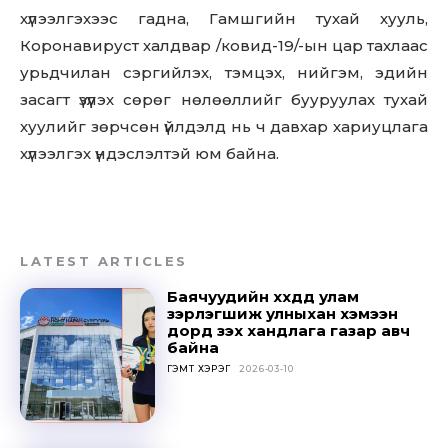
хүлээлгэхээс гадна, Гамшгийн тухай хууль,
Коронавируст халдвар /ковид-19/-ын цар тахлаас
урьдчилан сэргийлэх, тэмцэх, нийгэм, эдийн
засагт үзүүлэх сөрөг нөлөөллийг бууруулах тухай
хуулийг зөрчсөн үйлдэлд нь ч давхар хариуцлага
Don't miss
хүлээлгэх үндэслэлтэй юм байна.
out!
Sing up for our newsletter
to stay in the loop.
LATEST ARTICLES
Баячуудийн хүүхдүүд улам
SUBSCRIBE
зэрлэгшиж улныхан хэмээн
дорд үзэх хандлага газар авч
байна
ГЭМТ ХЭРЭГ
2026-03-10