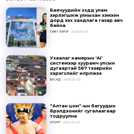
Don't miss
Баячуудийн хүүхдүүд улам
out!
зэрлэгшиж улныхан хэмээн
дорд үзэх хандлага газар авч
байна
Sing up for our newsletter
ГЭМТ ХЭРЭГ
2026-03-10
to stay in the loop.
SUBSCRIBE
Ухаалаг камерын ‘AI’
системээр хуурамч улсын
дугаартай 587 тээврийн
хэрэгслийг илрүүлжээ
БУСАД
2026-02-02
“Алтан цом”-ын багуудын
бүрэлдэхүүнийг сугалаагаар
тодруулна
СПОРТ
2025-10-20