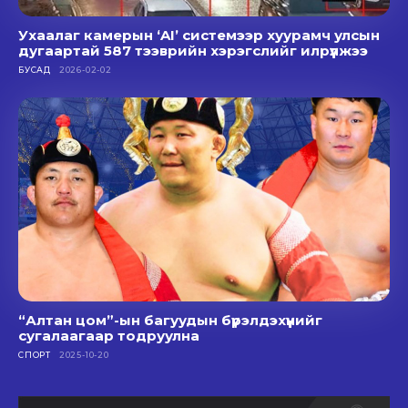
Ухаалаг камерын ‘AI’ системээр хуурамч улсын
дугаартай 587 тээврийн хэрэгслийг илрүүлжээ
БУСАД
2026-02-02
“Алтан цом”-ын багуудын бүрэлдэхүүнийг
сугалаагаар тодруулна
СПОРТ
2025-10-20