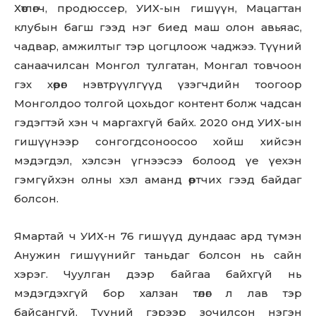
Хөтлөгч, продюссер, УИХ-ын гишүүн, Мацагтан
клубын багш гээд нэг биед маш олон авьяас,
чадвар, амжилтыг тэр цогцлоож чаджээ. Түүний
санаачилсан Монгол тулгатан, Монгал товчоон
гэх хөрөг нэвтрүүлгүүд үзэгчдийн тоогоор
Монголдоо толгой цохьдог контент болж чадсан
гэдэгтэй хэн ч маргахгүй байх. 2020 онд УИХ-ын
гишүүнээр сонгогдсоноосоо хойш хийсэн
мэдэгдэл, хэлсэн үгнээсээ болоод үе үехэн
гэмгүйхэн олны хэл аманд өртчих гээд байдаг
болсон.
Ямартай ч УИХ-н 76 гишүүд дундаас ард түмэн
Анужин гишүүнийг таньдаг болсон нь сайн
хэрэг. Чуулган дээр байгаа байхгүй нь
мэдэгдэхгүй бор халзан төлөг л лав тэр
байсангүй. Түүний гэрээр зочилсон нэгэн