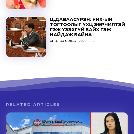
Ц.ДАВААСҮРЭН: УИХ-ЫН
ТОГТООЛЫГ ҮХЦ ЗӨРЧИЛТЭЙ
ГЭЖ ҮЗЭХГҮЙ БАЙХ ГЭЖ
НАЙДАЖ БАЙНА
ОНЦЛОХ МЭДЭЭ
2025-10-20
RELATED ARTICLES