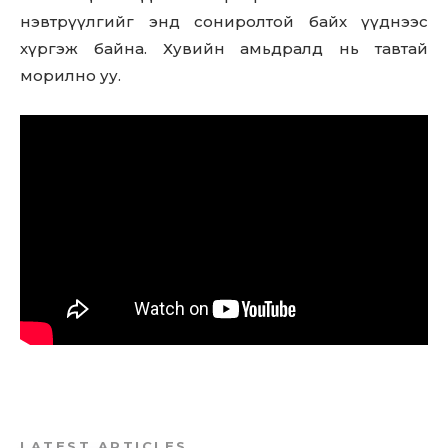
нэвтрүүлгийг энд сониролтой байх үүднээс
хүргэж байна. Хувийн амьдралд нь тавтай
морилно уу.
LATEST ARTICLES