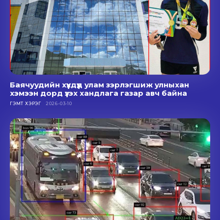
Баячуудийн хүүхдүүд улам зэрлэгшиж улныхан
хэмээн дорд үзэх хандлага газар авч байна
ГЭМТ ХЭРЭГ
2026-03-10