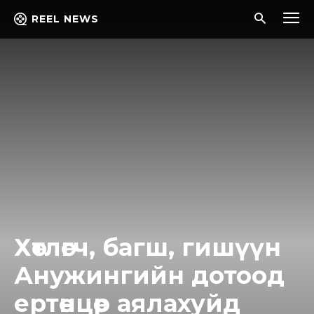
REEL NEWS
Хөтлөгч, багш, гишүүн
Анужингийн дотоод
ертөнцөөр аялахуйд