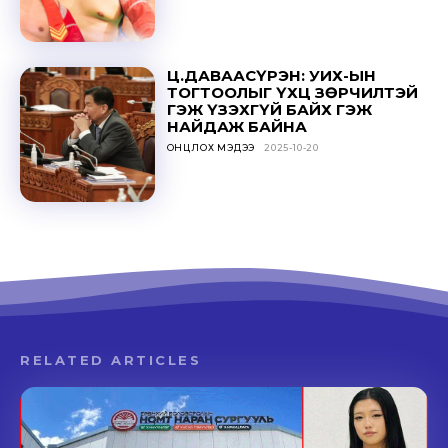
Ц.ДАВААСҮРЭН: УИХ-ЫН
ТОГТООЛЫГ ҮХЦ ЗӨРЧИЛТЭЙ
ГЭЖ ҮЗЭХГҮЙ БАЙХ ГЭЖ
НАЙДАЖ БАЙНА
ОНЦЛОХ МЭДЭЭ
2025-10-20
RELATED ARTICLES