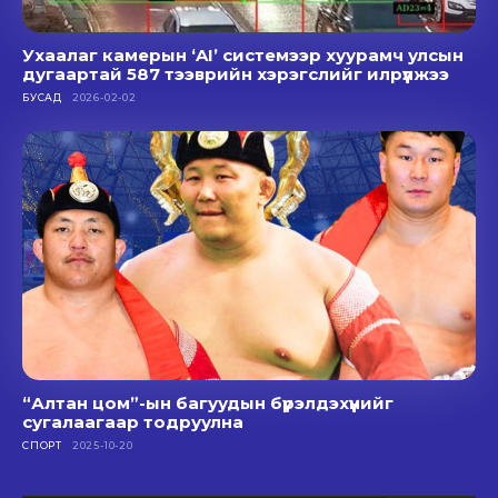
Ухаалаг камерын ‘AI’ системээр хуурамч улсын
дугаартай 587 тээврийн хэрэгслийг илрүүлжээ
БУСАД
2026-02-02
“Алтан цом”-ын багуудын бүрэлдэхүүнийг
сугалаагаар тодруулна
СПОРТ
2025-10-20