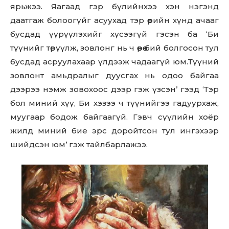
ярьжээ. Яагаад гэр бүлийнхээ хэн нэгэнд
даатгаж болоогүйг асуухад тэр өөрийн хүнд ачааг
бусдад үүрүүлэхийг хүсээгүй гэсэн ба ‘Би
түүнийг төрүүлж, зовлонг нь ч өөрөө бий болгосон тул
бусдад асруулахаар үлдээж чадаагүй юм.Түүний
зовлонт амьдралыг дуусгах нь одоо байгаа
дээрээ нэмж зовохоос дээр гэж үзсэн’ гээд ‘Тэр
бол миний хүү, Би хэзээ ч түүнийгээ гадуурхаж,
муугаар бодож байгаагүй. Гэвч сүүлийн хоёр
жилд миний бие эрс доройтсон тул ингэхээр
шийдсэн юм’ гэж тайлбарлажээ.