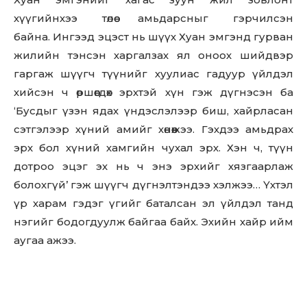
Don't miss
хүүгийнхээ төлөө амьдарсныг гэрчилсэн
байна. Ингээд эцэст нь шүүх Хуан эмгэнд гурван
out!
жилийн тэнсэн харгалзах ял оноох шийдвэр
Sing up for our newsletter
гаргаж шүүгч түүнийг хуулиас гадуур үйлдэл
to stay in the loop.
хийсэн ч өршөөгдөх эрхтэй хүн гэж дүгнэсэн ба
‘Бусдыг үзэн ядах үндэслэлээр биш, хайрласан
SUBSCRIBE
сэтгэлээр хүний амийг хөнөөжээ. Гэхдээ амьдрах
эрх бол хүний хамгийн чухал эрх. Хэн ч, түүн
дотроо эцэг эх нь ч энэ эрхийг хязгаарлаж
болохгүй’ гэж шүүгч дүгнэлтэндээ хэлжээ… Үхтэл
үр харам гэдэг үгийг баталсан эл үйлдэл танд
нэгийг бодогдуулж байгаа байх. Эхийн хайр ийм
аугаа ажээ.