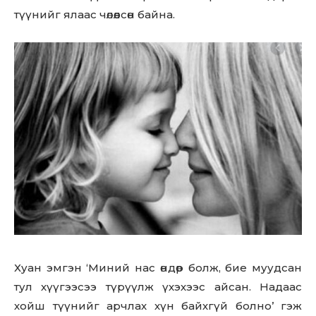
түүнийг ялаас чөлөөлсөн байна.
Хуан эмгэн ‘Миний нас өндөр болж, бие муудсан
тул хүүгээсээ түрүүлж үхэхээс айсан. Надаас
хойш түүнийг арчлах хүн байхгүй болно’ гэж