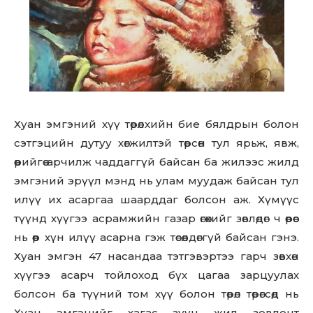
Хуан эмгэний хүү төрөлхийн бие бялдрын болон
сэтгэцийн дутуу хөгжилтэй төрсөн тул ярьж, явж,
өөрийгөө арчилж чаддаггүй байсан ба жилээс жилд
эмгэний эрүүл мэнд нь улам муудаж байсан тул
илүү их асаргаа шаарддаг болсон аж. Хүмүүс
түүнд хүүгээ асрамжийн газар өгөхийг зөвлөдөг ч өөрөөс
нь өөр хүн илүү асарна гэж төсөөлдөггүй байсан гэнэ.
Хуан эмгэн 47 насандаа тэтгэвэртээ гарч зөвхөн
хүүгээ асарч тойлоход бүх цагаа зарцуулах
болсон ба түүний том хүү болон төрөл төрөгсөд нь
Хуан эмгэнийг хагас зуун жил зовлонт