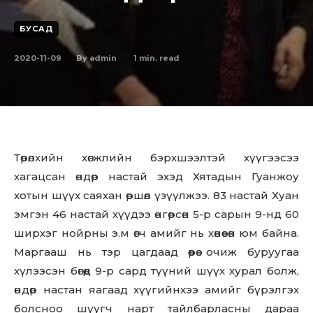
БУСАД
2020-11-09
1
min. read
By
admin
Төрөлхийн хөгжлийн бэрхшээлтэй хүүгээсээ
хагацсан өндөр настай эхэд Хятадын Гуанжоу
хотын шүүх саяхан өршөөл үзүүлжээ. 83 настай Хуан
эмгэн 46 настай хүүдээ өнгөрсөн 5-р сарын 9-нд 60
ширхэг нойрны э.м өгч амийг нь хөнөөсөн юм байна.
Маргааш нь тэр цагдаад өөрөө очиж буруугаа
хүлээсэн бөгөөд 9-р сард түүний шүүх хурал болж,
өндөр настан яагаад хүүгийнхээ амийг бүрэлгэх
болсноо шүүгч нарт тайлбарласны дараа