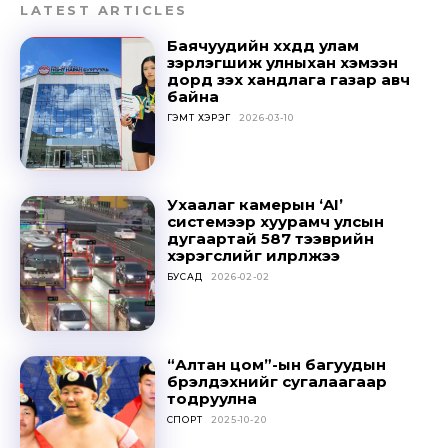
LATEST ARTICLES
Баячуудийн хүүхдүүд улам
зэрлэгшиж улныхан хэмээн
дорд үзэх хандлага газар авч
байна
ГЭМТ ХЭРЭГ
2026-03-10
Ухаалаг камерын ‘AI’
системээр хуурамч улсын
дугаартай 587 тээврийн
хэрэгслийг илрүүлжээ
БУСАД
2026-02-02
“Алтан цом”-ын багуудын
бүрэлдэхүүнийг сугалаагаар
тодруулна
СПОРТ
2025-10-20