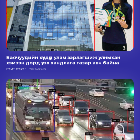
Баячуудийн хүүхдүүд улам зэрлэгшиж улныхан
хэмээн дорд үзэх хандлага газар авч байна
ГЭМТ ХЭРЭГ
2026-03-10