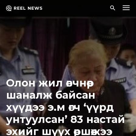
REEL NEWS
Олон жил өвчнөөр
шаналж байсан
хүүдээ э.м өгч ‘үүрд
унтуулсан’ 83 настай
эхийг шүүх өршөөжээ