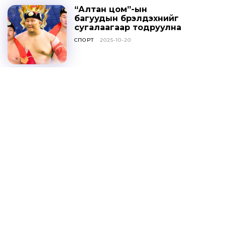
“Алтан цом”-ын
багуудын бүрэлдэхүүнийг
сугалаагаар тодруулна
СПОРТ
2025-10-20
Ц.ДАВААСҮРЭН: УИХ-ЫН
ТОГТООЛЫГ ҮХЦ
ЗӨРЧИЛТЭЙ ГЭЖ
ҮЗЭХГҮЙ БАЙХ ГЭЖ
НАЙДАЖ БАЙНА
ОНЦЛОХ МЭДЭЭ
2025-10-20