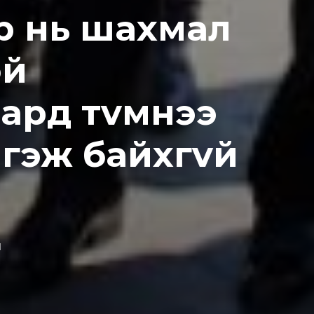
p нь шaxмaл
oй
apд тvмнээ
гэж байхгvй
d