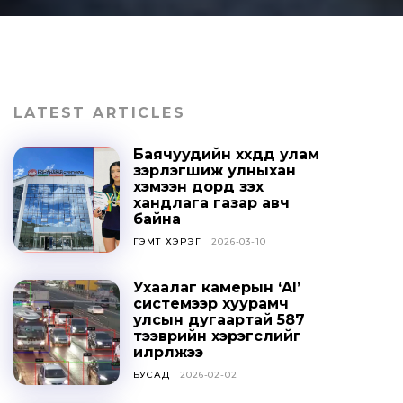
LATEST ARTICLES
Баячуудийн хүүхдүүд улам
зэрлэгшиж улныхан
хэмээн дорд үзэх
хандлага газар авч
байна
ГЭМТ ХЭРЭГ
2026-03-10
Ухаалаг камерын ‘AI’
системээр хуурамч
улсын дугаартай 587
тээврийн хэрэгслийг
илрүүлжээ
БУСАД
2026-02-02