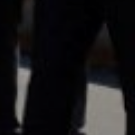
Don't miss out!
Sing up for our newsletter to stay in the loop
SUBSCRIB