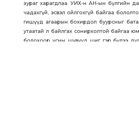
зураг харагдлаа. УИХ-н АН-ын бүлгийн да
чадахгүй, эсвэл ойлгохгүй байгаа бололт
гишүүд агаарын бохирдол буурсныг бата
утаатай л байлгах сонирхолтой байгаа юм
болохоор усны шувууд шиг гэр бүлээ ду
ирэхээр буцаад ирчихдэг төрөөс төрсөн 
Өмнө нь АН-ын засаг барьж байх үед о
санаачлан удирдаж явсан дарга нар
туучихсанаасаа болоод эрүүгийн хариуцла
гэвэл шалтаг олдоно гэдгийн үлгэрийг 
жаахан эрүүл ухаанаар хандах цаг ирсэн
яваад байж болохгүй гэж зарим нэг гишүүд
Сайжруулсан түлш хэрэглэх гэдэг арга зам
бага багаар ингээд зүтгээд байвал бид у