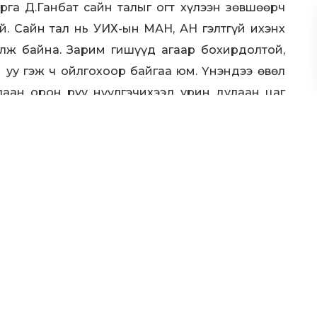
рга Д.Ганбат сайн талыг огт хүлээн зөвшөөрч
ой. Сайн тал нь УИХ-ын МАН, АН гэлтгүй ихэнх
лж байна. Зарим гишүүд агаар бохирдолтой,
 уу гэж ч ойлгохоор байгаа юм. Үнэндээ өвөл
лаан орон руу нүүлгэчихээд урин дулаан цаг
тэрбумнууд шиг биш шүү дээ ард түмэн чинь.
лон төсөл хөтөлбөрүүд хэрэгжсэн ч түүнийг
 хувиа борлуулаад хэдэн тэрбум төгрөг
га хүлээсэн. Хийе гэвэл арга олдоно хийхгүй
энд сануулмаар байгаа юм. Аливаа асуудалд
. Ингээд ард түмнийхээ эсрэг байр суурьтай
эд хатуухан хэлмээр байгаа юм.
 нь мэдээж төгс шийдэл бол үнэхээр биш, гэвч
таа гэдэг асуудлаас салж эрүүл, сайхан хотод