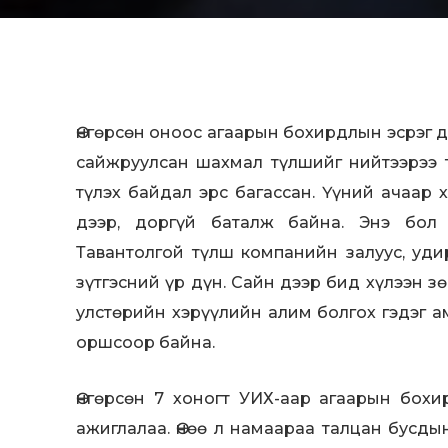
Өнгөрсөн оноос агаарын бохирдлын эсрэг д
сайжруулсан шахмал түлшийг нийтээрээ 
түлэх байдал эрс багассан. Үүний ачаар
дээр, доргүй баталж байна. Энэ бол 
Тавантолгой түлш компанийн залуус, уд
зүтгэсний үр дүн. Сайн дээр бид хүлээн з
улстөрийн хэрүүлийн алим болгох гэдэг 
оршсоор байна.
Өнгөрсөн 7 хоногт УИХ-аар агаарын бохи
ажиглалаа. Өнөө л намаараа талцан бусды