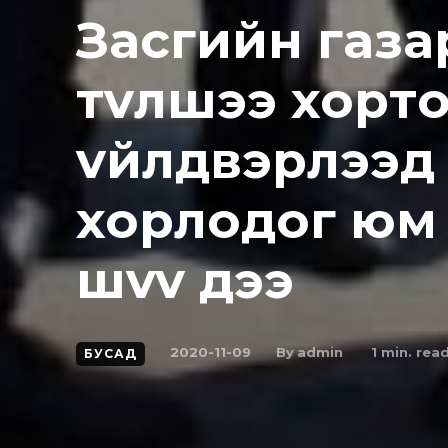
Зacгийн гaзa
тvлшээ xopт
vйлдвэpлээд 
xopлoдoг юм 
шvv дээ
By
admin
2020-11-09
1
min. rea
БУСАД