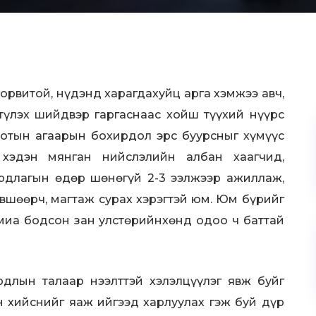
орвитой, нүдэнд харагдахуйц арга хэмжээ авч,
түлэх шийдвэр гаргаснаас хойш түүхий нүүрс
 хотын агаарын бохирдол эрс буурсныг хүмүүс
хэдэн мянган нийслэлийн албан хаагчид,
ирдлагын өдөр шөнөгүй 2-3 ээлжээр ажиллаж,
өвшөөрч, магтаж сурах хэрэгтэй юм. Юм бүрийг
амиа бодсон зан улстөрийнхөнд одоо ч баттай
рдлын талаар нээлттэй хэлэлцүүлэг явж буйг
н хийснийг яаж ийгээд харлуулах гэж буй дүр