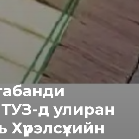
агабанди
ТУЗ-д улиран
 Хүрэлсүхийн