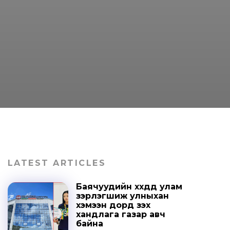
LATEST ARTICLES
Баячуудийн хүүхдүүд улам
зэрлэгшиж улныхан
хэмээн дорд үзэх
хандлага газар авч
байна