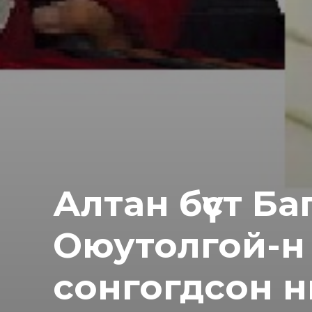
Алтан бүст Б
Оюутолгой-н 
сонгогдсон нь