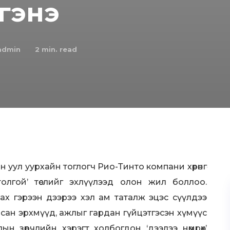
 гэнэ
admin
2
min. read
уул уурхайн тоглогч Рио-Тинто компани хөрөнгө
лгой’ төслийг эхлүүлээд олон жил боллоо.
х гэрээн дээрээ хэл ам таталж эцэс сүүлдээ
сан эрхмүүд, ажлыг гардан гүйцэтгэсэн хүмүүс
н зөрчлийн хэрэгт холбогдон ‘дээлээ нөмрөх’