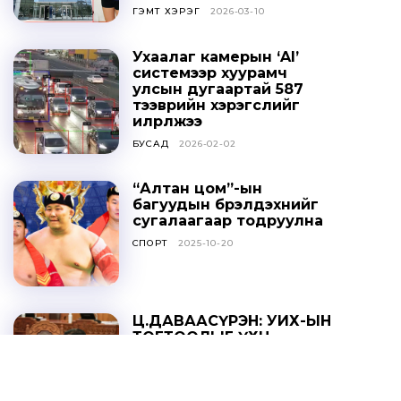
ГЭМТ ХЭРЭГ
2026-03-10
Ухаалаг камерын ‘AI’
системээр хуурамч
улсын дугаартай 587
тээврийн хэрэгслийг
илрүүлжээ
БУСАД
2026-02-02
“Алтан цом”-ын
багуудын бүрэлдэхүүнийг
сугалаагаар тодруулна
СПОРТ
2025-10-20
Ц.ДАВААСҮРЭН: УИХ-ЫН
ТОГТООЛЫГ ҮХЦ
ЗӨРЧИЛТЭЙ ГЭЖ
ҮЗЭХГҮЙ БАЙХ ГЭЖ
НАЙДАЖ БАЙНА