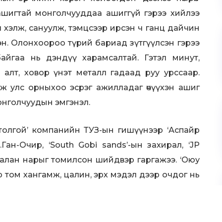
ашигтай монголчууддаа ашиггүй гэрээ хийлээ
 хэлж, сануулж, тэмцсээр ирсэн ч ганц дайчин
эн. Олонхоороо түрий бариад зүтгүүлсэн гэрээ
 байгаа нь дэндүү харамсалтай. Гэтэл минут,
 алт, ховор үнэт металл гадаад руу урссаар.
ж улс орныхоо эсрэг ажилладаг өчүүхэн ашиг
онголчуудын эмгэнэл.
толгой’ компанийн ТУЗ-ын гишүүнээр ‘Аспайр
Ган-Очир, ‘South Gobi sands’-ын захирал, ‘JP
галан нарыг томилсон шийдвэр гаргажээ. ‘Оюу
р том хангамж, цалин, эрх мэдэл дээр очдог нь
нхий Сайд У.Хүрэлсүх өмнөх ТУЗ-н гишүүн
лдлийг Хүрэлсүх сайд өөрийг нь улс төрд хөтлөн
иуллаа гэж үзэх хүмүүс байна. Түүх сөхвөл улс