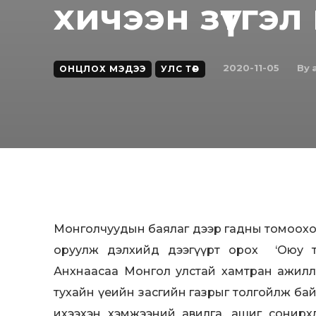
хичээн зүтгэл
By
2020-11-05
ОНЦЛОХ МЭДЭЭ
УЛС ТӨР
Монголчуудын баялаг дээр гадны томоохон 
оруулж дэлхийд дээгүүрт орох ‘Оюу то
Анхнаасаа Монгол улстай хамтран ажилла
тухайн үеийн засгийн газрыг толгойлж бай
ихээхэн хэмжээний авилга, ашиг сонирхлы