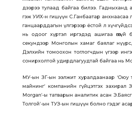
дээрээ тулаад байгаа билээ. Гадныханд 
гэж УИХ-н гишүүн С.Ганбаатар анхнаасаа л
ганцаарддагын үлгэрээр ёстой л хүчгүйдс
нь одоог хүртэл иргэдэд ашигаа өгөөгүй
секундээр Монголын хамаг баялаг нүүрс,
Дэлхийн томоохон тоглогчдын үгээр ингэ
сонирхолтой удирдлагуудтай байгаа нь М
МУ-ын ЗГ-ын ээлжит хуралдаанаар ‘Оюу 
майнинг’ компанийн гүйцэтгэх захирал З.
Morgan’-ы татварын аналитик асан Э.Баяс
Толгой’-ын ТУЗ-ын гишүүн болно гэдэг аса
ойлгомжтой. Сонирхолтой нь МУ-ын Ерө
Н.Багабандийг улираан томилууллаа. Энэ үй
оруулсан ахынхаа ач буяныг марталгүй хар