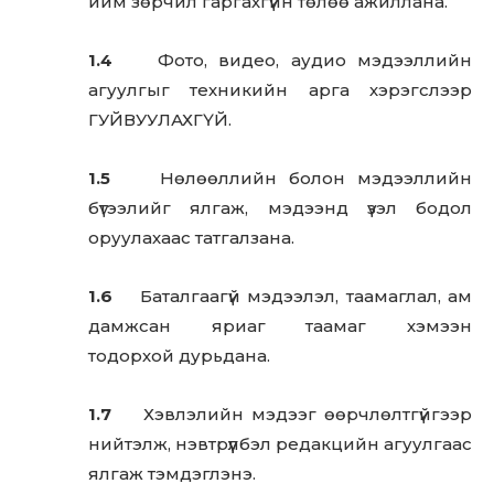
ийм зөрчил гаргахгүйн төлөө ажиллана.
1.4
Фото, видео, аудио мэдээллийн
агуулгыг техникийн арга хэрэгслээр
ГУЙВУУЛАХГҮЙ.
1.5
Нөлөөллийн болон мэдээллийн
бүтээлийг ялгаж, мэдээнд үзэл бодол
оруулахаас татгалзана.
1.6
Баталгаагүй мэдээлэл, таамаглал, ам
дамжсан яриаг таамаг хэмээн
тодорхой дурьдана.
1.7
Хэвлэлийн мэдээг өөрчлөлтгүйгээр
нийтэлж, нэвтрүүлбэл редакцийн агуулгаас
ялгаж тэмдэглэнэ.