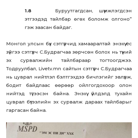
1.8
Буруутгагдсан, шүүмжлэгдсэн
этгээдэд тайлбар өгөх боломж олгоно”
гэж заасан байдаг.
Монгол улсын бүх сэтгүүлчид хамааралтай энэхүү ёс
зүйгээ сэтгүүлч С.Будрагчаа зөрчсөн болох нь түүний
эх сурвалжийн тайлбараар тогтоогджээ.
Тодруулбал, Livetv.mn сайтын сэтгүүлч С.Будрагчаа
нь цуврал нийтлэл бэлтгэхдээ бичлэгийг эвлүүлж,
бодит байдлаас өөрөөр ойлгогдохоор олон
нийтэд түгээсэн байна. Энэхүү үйлдэлд тухайн
цуврал бүтээлийн эх сурвалж дараах тайлбарыг
гаргасан байна.