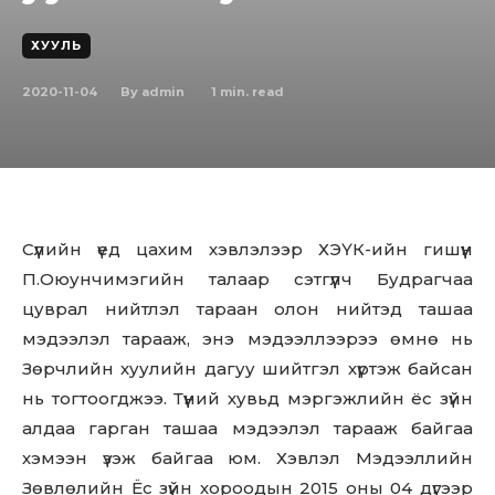
ХУУЛЬ
2020-11-04
1
min. read
By
admin
Cүүлийн үед цахим хэвлэлээр ХЭҮК-ийн гишүүн
П.Оюунчимэгийн талаар сэтгүүлч Будрагчаа
цуврал нийтлэл тараан олон нийтэд ташаа
мэдээлэл тарааж, энэ мэдээллээрээ өмнө нь
Зөрчлийн хуулийн дагуу шийтгэл хүртэж байсан
нь тогтоогджээ. Түүний хувьд мэргэжлийн ёс зүйн
алдаа гарган ташаа мэдээлэл тарааж байгаа
хэмээн үзэж байгаа юм. Хэвлэл Мэдээллийн
Зөвлөлийн Ёс зүйн хороодын 2015 оны 04 дүгээр