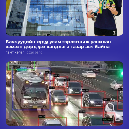
Баячуудийн хүүхдүүд улам зэрлэгшиж улныхан
хэмээн дорд үзэх хандлага газар авч байна
ГЭМТ ХЭРЭГ
2026-03-10