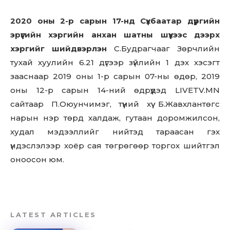
2020 оны 2-р сарын 17-нд Сүхбаатар дүүргийн
эрүүгийн хэргийн анхан шатны шүүхээс дээрх
хэргийг шийдвэрлэн
С.Будрагчааг Зөрчлийн
тухай хуулийн 6.21 дүгээр зүйлийн 1 дэх хэсэгт
зааснаар 2019 оны 1-р сарын 07-ны өдөр, 2019
оны 12-р сарын 14-ний өдрүүдэд LIVETV.MN
сайтаар П.Оюунчимэг, түүний хүү Б.Жавхлантөгс
нарын нэр төрд халдаж, гутаан доромжилсон,
худал мэдээллийг нийтэд тараасан гэх
үндэслэлээр хоёр сая төгрөгөөр торгох шийтгэл
оноосон юм.
LATEST ARTICLES