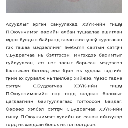
Don't miss
out!
Sing up for our newsletter
Асуудлыг эргэн сануулахад, ХЭҮК-ийн гишүүн
to stay in the loop.
П.Оюунчимэг өөрийн албан тушаалаа ашиглан
хүүхдээ бусдын байранд таван жил үнэгүй суулгасан
SUBSCRIBE
гэх ташаа мэдээллийг livetv.mn сайтын сэтгүүлч
С.Будрагчаа нь бэлтгэсэн. Ингэхдээ баримтыг
гуйвуулсан, хэт нэг талыг барьсан мэдээлэл
бэлтгэсэн бөгөөд энэ бүхэн нь худлаа гэдгийг
түүний эх сурвалж нь тайлбар хийжээ. Үүнээс гадна
сэтгүүлч С.Будрагчаа ХЭҮК-ийн гишүүн
П.Оюунчимэгийн нэр төрд халдсан болохыг
цагдаагийн байгууллагаас тогтоосон байдаг.
Өөрөөр хэлбэл сэтгүүлч С.Будрагчаа ХЭҮК-ийн
гишүүн П.Оюунчимэгт хувийн өс санаж ийнхүү нэр
төрд нь халдсан болох нь тогтоогдсон.