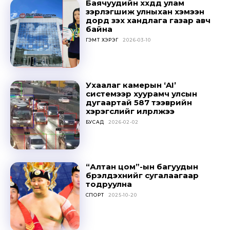
Баячуудийн хүүхдүүд улам
зэрлэгшиж улныхан хэмээн
дорд үзэх хандлага газар авч
байна
ГЭМТ ХЭРЭГ
2026-03-10
Ухаалаг камерын ‘AI’
системээр хуурамч улсын
дугаартай 587 тээврийн
хэрэгслийг илрүүлжээ
БУСАД
2026-02-02
“Алтан цом”-ын багуудын
бүрэлдэхүүнийг сугалаагаар
тодруулна
СПОРТ
2025-10-20