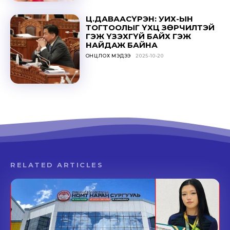
Ц.ДАВААСҮРЭН: УИХ-ЫН
ТОГТООЛЫГ ҮХЦ ЗӨРЧИЛТЭЙ
ГЭЖ ҮЗЭХГҮЙ БАЙХ ГЭЖ
НАЙДАЖ БАЙНА
ОНЦЛОХ МЭДЭЭ
2025-10-20
RELATED ARTICLES