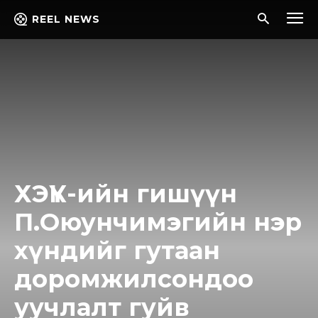
REEL NEWS
ХЭҮК-ийн гишүүн
П.Оюунчимэгийн нэр
хүндийг гутаан
доромжилсондоо
уучлалт гуйв