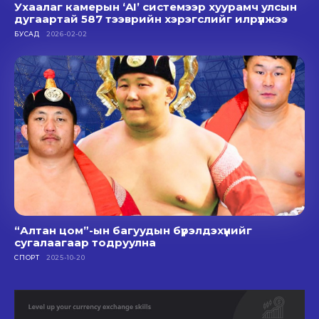
Ухаалаг камерын ‘AI’ системээр хуурамч улсын
дугаартай 587 тээврийн хэрэгслийг илрүүлжээ
БУСАД
2026-02-02
“Алтан цом”-ын багуудын бүрэлдэхүүнийг
сугалаагаар тодруулна
СПОРТ
2025-10-20