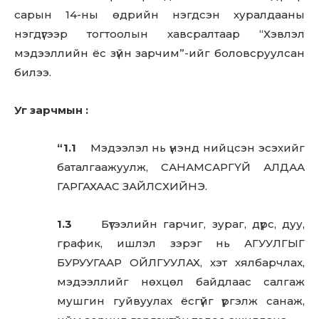
сарын 14-ны өдрийн нэгдсэн хуралдааны
нэгдүгээр тогтоолын хавсралтаар “Хэвлэл
мэдээллийн ёс зүйн зарчим”-ийг боловсруулсан
билээ.
Уг зарчмын :
“1.1
Мэдээлэл нь үнэнд нийцсэн эсэхийг
баталгаажуулж, САНАМСАРГҮЙ АЛДАА
ГАРГАХААС ЗАЙЛСХИЙНЭ.
1.3
Бүтээлийн гарчиг, зураг, дүрс, дуу,
график, ишлэл зэрэг нь АГУУЛГЫГ
БУРУУГААР ОЙЛГУУЛАХ, хэт хялбарчлах,
мэдээллийг нөхцөл байдлаас салгаж
мушгин гуйвуулах ёсгүйг үргэлж санаж,