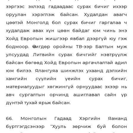
зэргээс эхлээд гадаадаас сурах бичиг ихээр
оруулан хэрэглэж байсан. Худалдан авагч
цөөтэй Монголд бол сурах бичиг гаргалаа ч
худалдаж авах хүн цөөн байдаг юм чинь энэ
Хойд Европын жишгээр явбал дээргүй юу гэж
бодмоор. Өчигдөр оройны ТВ-ээр Балтын муж
улсуудад Литвийн сурах бичгийг нэвтрүүлж
байсан бөгөөд Хойд Европын аргачлалтай адил
юм билээ. Ялангуяа шинжлэх ухаанд дэлхийн
хамгийн сүүлийн үеийн сурах бичиг,
материалуудыг хөгжингүй орнуудаас эхээр нь
авч сургалтын орчинд ашиглавал сайн үр
дүнтэй тухай ярьж байсан.
66. Монголын Гадаад Хэргийн Яаманд
бүртгэгдсэнээр “Хууль зөрчиж буй болон