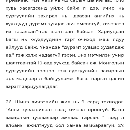
ярианаас: Нэг найз нь 4,5 сарын цалингаас 10,10
хувь хасагдсанд уйлж байж л дээ. Учир нь
сургуулийн захирал нь “даасан ангийнх нь
хүүхдүүд дүрэмт хувцас авч өмсөөгүй, хичээлээ
их тасалсан”-гэх шалтгаан байсан. Хариуцсан
багш нь хүүхдүүдийн гэрт очиход маш ядуу
айлууд байж. Үнэндээ “дүрэмт хувцас худалдаж
ав.” гэж хэлж чадаагүй гэсэн. Энэ мэтчилэн учир
шалтгаантай 10-аад хүүхэд байсан аж. Монголын
сургуулийн тооцоо гэж сургуулийн захирлын
эрх мэдлээр л байгууламж, багш нарын цалин
зэрэгт зарцуулагддаг.
26. Шинэ хичээлийн жил нь 9 сард тохиодог.
“Анги хуваарилалт гээд хичээл ороогүй. Багш
захирлын тушаалаар ажлаас гарсан. “ гээд л
албаны ажилтнууд бол хамаа замбараагүй. 27.