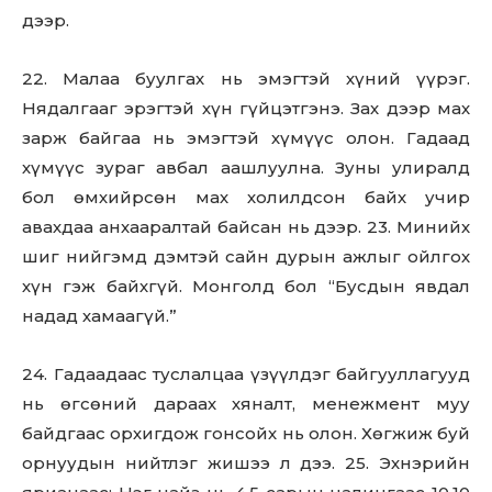
дээр.
22. Малаа буулгах нь эмэгтэй хүний үүрэг.
Нядалгааг эрэгтэй хүн гүйцэтгэнэ. Зах дээр мах
зарж байгаа нь эмэгтэй хүмүүс олон. Гадаад
хүмүүс зураг авбал аашлуулна. Зуны улиралд
бол өмхийрсөн мах холилдсон байх учир
авахдаа анхааралтай байсан нь дээр. 23. Минийх
шиг нийгэмд дэмтэй сайн дурын ажлыг ойлгох
хүн гэж байхгүй. Монголд бол “Бусдын явдал
надад хамаагүй.”
24. Гадаадаас туслалцаа үзүүлдэг байгууллагууд
нь өгсөний дараах хяналт, менежмент муу
байдгаас орхигдож гонсойх нь олон. Хөгжиж буй
орнуудын нийтлэг жишээ л дээ. 25. Эхнэрийн