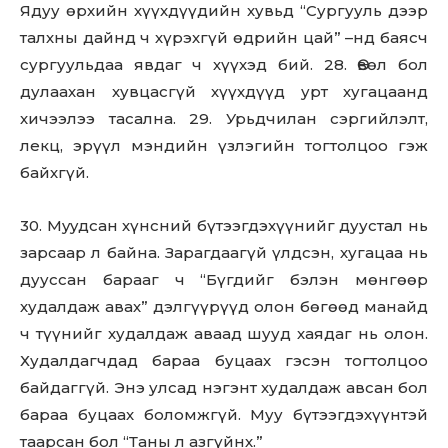
Ядуу өрхийн хүүхдүүдийн хувьд “Сургууль дээр
талхны дайнд ч хүрэхгүй өдрийн цай” –нд баясч
сургуульдаа явдаг ч хүүхэд бий. 28. Өвөл бол
дулаахан хувцасгүй хүүхдүүд урт хугацаанд
хичээлээ тасална. 29. Урьдчилан сэргийлэлт,
лекц, эрүүл мэндийн үзлэгийн тогтолцоо гэж
байхгүй.
30. Мyyдсан хүнсний бүтээгдэхүүнийг дуустал нь
зарсаар л байна. Зарагдаагүй үлдсэн, хугацаа нь
дууссан барааг ч “Бүгдийг бэлэн мөнгөөр
худалдаж авах” дэлгүүрүүд олон бөгөөд манайд
ч түүнийг худалдаж аваад шууд хаядаг нь олон.
Худалдагчдад бараа буцаах гэсэн тогтолцоо
байдаггүй. Энэ улсад нэгэнт худалдаж авсан бол
бараа буцаах боломжгүй. Муу бүтээгдэхүүнтэй
таарсан бол “Таны л aзгүйнх.”