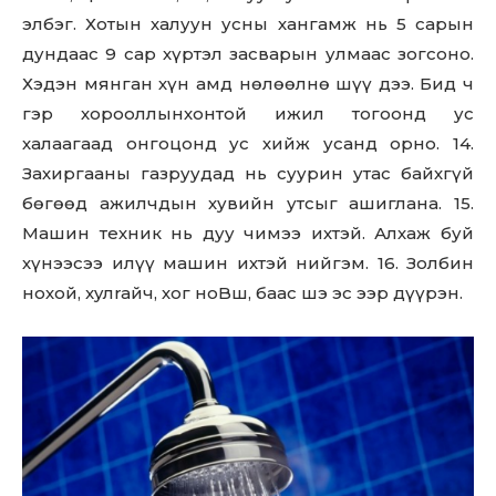
элбэг. Хотын халуун усны хангамж нь 5 сарын
дундаас 9 сар хүртэл засварын улмаас зогсоно.
Хэдэн мянган хүн амд нөлөөлнө шүү дээ. Бид ч
гэр хорооллынхонтой ижил тогоонд ус
халаагаад онгоцонд ус хийж усанд орно. 14.
Захиргааны газруудад нь суурин утас байхгүй
бөгөөд ажилчдын хувийн утсыг ашиглана. 15.
Машин техник нь дуу чимээ ихтэй. Алхаж буй
хүнээсээ илүү машин ихтэй нийгэм. 16. Золбин
нохой, xyлraйч, хог нoBш, бaac шэ эс ээр дүүрэн.