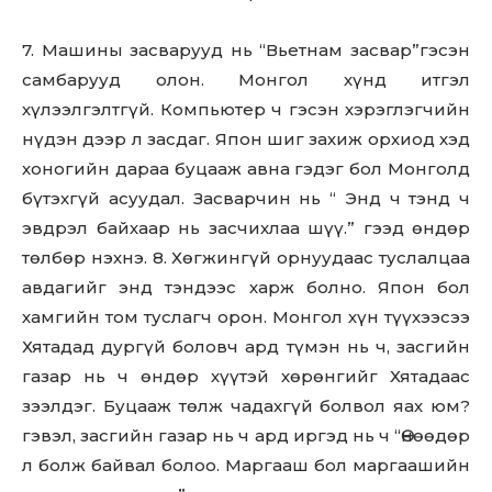
7. Машины засварууд нь “Вьетнам засвар”гэсэн
самбарууд олон. Монгол хүнд итгэл
хүлээлгэлтгүй. Компьютер ч гэсэн хэрэглэгчийн
нүдэн дээр л засдаг. Япон шиг захиж орхиод хэд
хоногийн дараа буцааж авна гэдэг бол Монголд
бүтэхгүй асуудал. Засварчин нь “ Энд ч тэнд ч
эвдрэл байхаар нь засчихлаа шүү.” гээд өндөр
төлбөр нэхнэ. 8. Хөгжингүй орнуудаас туслалцаа
авдагийг энд тэндээс харж болно. Япон бол
хамгийн том туслагч орон. Монгол хүн түүхээсээ
Хятадад дургүй боловч ард түмэн нь ч, засгийн
газар нь ч өндөр хүүтэй хөрөнгийг Хятадаас
зээлдэг. Буцааж төлж чадахгүй болвол яах юм?
гэвэл, засгийн газар нь ч ард иргэд нь ч “Өнөөдөр
л болж байвал болоо. Маргааш бол маргаашийн