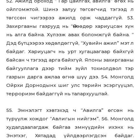
52. Ажилд ороход “ Гар цайлгах, авилга” өгөх нь
ойлгомжтой. Шинэ залуу төгсөгчид тэгээд л
төгссөн чигээрээ ажилд орж чаддаггүй. 53.
Захиргааны газрууд нь “Өнөөдөр хариуцсан хүн
нь алга байна. Хүлээж авах боломжгүй байна. “
Дэд бүтцээрээ хөдөлдөггүй, “Хувийн ажил” мэт л
байдаг. Хариуцагч нь урт хугацаагаар байхгүй
байсан ч тэгээд арга байхгүй. Японы захиргааны
байгууллага дээр тийм зүйл тохиолдвол тэр
газрын дарга ажлаа өгнө шүү дээ. 54. Монголд
Ойрхи Дорнодынх шиг улс төрийн эсэргүүцэл,
терроризм байдаггүй нь талархууштай.
55. Эмнэлэгт хэвтэхэд ч “Авилга” өгсөн нь
түрүүлж хождог “Авлигын нийгэм”. 56. Монголд
худалдаалагдаж байгаа эмнүүдийн ихэнх нь
Энэтхэг, Хятадад үйлдвэрлэгдсэн байдаг.