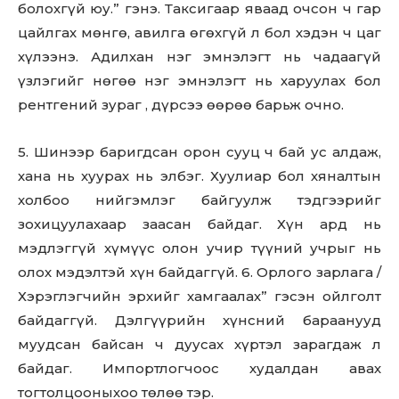
болохгүй юу.” гэнэ. Таксигаар яваад очсон ч гар
цайлгах мөнгө, авилга өгөхгүй л бол хэдэн ч цаг
хүлээнэ. Адилхан нэг эмнэлэгт нь чадаагүй
үзлэгийг нөгөө нэг эмнэлэгт нь харуулах бол
рентгений зураг , дүрсээ өөрөө барьж очно.
5. Шинээр баригдсан орон сууц ч бай ус алдаж,
хана нь хуурах нь элбэг. Хуулиар бол хяналтын
холбоо нийгэмлэг байгуулж тэдгээрийг
зохицуулахаар заасан байдаг. Хүн ард нь
мэдлэггүй хүмүүс олон учир түүний учрыг нь
олох мэдэлтэй хүн байдаггүй. 6. Орлого зарлага /
Хэрэглэгчийн эрхийг хамгаалах” гэсэн ойлголт
байдаггүй. Дэлгүүрийн хүнсний бараанууд
муудсан байсан ч дуусах хүртэл зарагдаж л
байдаг. Импортлогчоос худалдан авах
тогтолцооныхоо төлөө тэр.