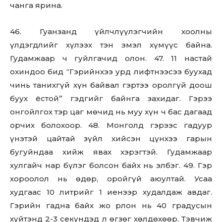
чанга ярина.
46. Гуанзанд үйлчлүүлэгчийн хоолны
үлдэгдлийг хүлээх тэн эмэл хүмүүс байна.
Гудамжаар ч гуйлгачид олон. 47. 11 настай
охиндоо бид “Гэрийнхээ урд лифтнээсээ буухад
чинь танихгүй хүн байвал гэртээ оролгүй доош
буух ёстой” гэдгийг байнга захидаг. Гэрээ
онгойлгох тэр цаг мөчид нь муу хүн ч бас дагаад
орчих болохоор. 48. Монголд гэрээс гадуур
үнэтэй цайтай зүйл хийсэн цүнхээ гарын
бугуйндаа хийж явах хэрэгтэй. Гудамжаар
хулгайч нар бүлэг болсон байх нь элбэг. 49. Гэр
хороолол нь өдөр, оройгүй аюултай. Усаа
худгаас 10 литрийг 1 иенээр худалдаж авдаг.
Гэрийн гадна байх жо рлон нь 40 градусын
хүйтэнд 2-3 секундэд л өгзөг хөлдөхөөр. Тэвчиж