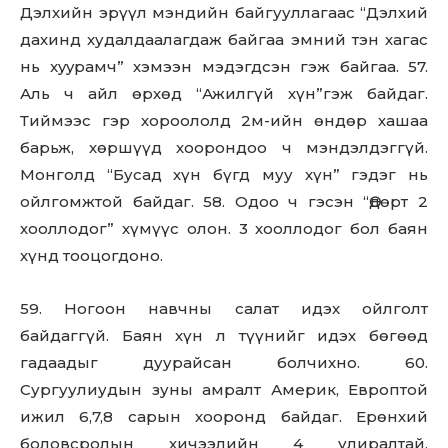
Дэлхийн эрүүл мэндийн байгууллагаас “Дэлхий
дахинд худалдаалагдаж байгаа эмний тэн хагас
нь xyypaмч” хэмээн мэдэгдсэн гэж байгаа. 57.
Аль ч айл өрхөд “Ажилгүй хүн”гэж байдаг.
Тиймээс гэр хороололд 2м-ийн өндөр хашаа
барьж, хөршүүд хоорондоо ч мэндэлдэггүй.
Монголд “Бусад хүн бүгд муу хүн” гэдэг нь
ойлгомжтой байдаг. 58. Одоо ч гэсэн “Өдөрт 2
хооллодог” хүмүүс олон. 3 хооллодог бол баян
хүнд тооцогдоно.
59. Ногоон навчны салат идэх ойлголт
байдаггүй. Баян хүн л түүнийг идэх бөгөөд
гадаадыг дуурайсан болчихно. 60.
Сургуулиудын зуны амралт Америк, Европтой
ижил 6,7,8 сарын хооронд байдаг. Ерөнхий
боловсролын хичээлийн 4 улиралтай.