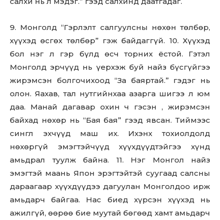
салхи нь л мэдэг.” гээд салхинд даатгадаг.
9. Монголд “Гэрлэлт салгуулсны нөхөн төлбөр,
хүүхэд өсгөх төлбөр” гэж байдаггүй. 10. Хүүхэд
бол нэг л гэр бүлд өсч торних ёстой. Гэтэл
Монголд эрчүүд нь үерхэж буй найз бүсгүйгээ
жирэмсэн болгочихоод “За баяртай.” гэдэг нь
олон. Яахав, тал нутгийнхаа азарга шигээ л юм
даа. Манай дагавар охин ч гэсэн , жирэмсэн
байхад нөхөр нь “Бая бая” гээд явсан. Тиймээс
сингл эхчүүд маш их. Ихэнх тохиолдолд
нөхөргүй эмэгтэйчүүд хүүхдүүдтэйгээ хүнд
амьдрал туулж байна. 11. Нэг Монгол найз
эмэгтэй маань Япон эрэгтэйтэй суугаад салсны
дараагаар хүүхдүүдээ дагуулан Монголдоо ирж
амьдарч байгаа. Нас биед хүрсэн хүүхэд нь
ажилгүй, өөрөө бие муутай бөгөөд хамт амьдарч