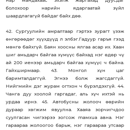
нар мандахаас эхэлж жаргахад дуусдаг
болохоор нарийн ядаргаатай зүйл
шаардлагагүй байдаг байх дөө.
42. Сургуулийн амралтаар гэртээ зурагт үзэж
өнгөрөөдөг хүүхдүүд л элбэг.Гадуур гаръя гээд
мөнгө байхгүй. Баян хоосны ялгаа асар их. Хаан
шиг амьдарч байгаа хүмүүс байхад нэг өдөр чү
ай 200 иенээр амьдарч байгаа хүмүүс ч байна.
Гайхширмаар. 43. Монгол хүн цаг
баримталдаггүй. Эгнээ болж жагсдаггүй.
Нийгмийн дэг журам огтхон ч бүрэлдэхгүй. 44.
Чанга дуу хоолой гаргадаг, аль хүч ихтэй нь
урдаа ирнэ. 45. Автобусны жолооч өөрийн
дураар хөгжим явуулна. Хааяа зорчигчдоо
суулгасан чигээрээ зогсож maмxua авна. Нэг
гараараа жолоогоо барьж, нэг гараараа утсаар