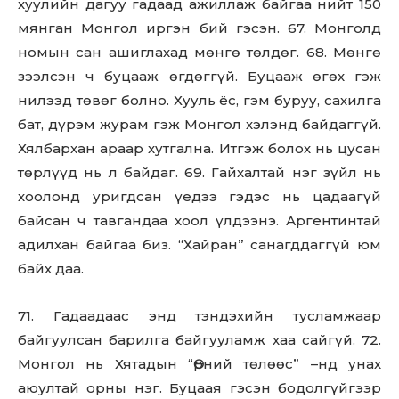
хуулийн дагуу гадаад ажиллаж байгаа нийт 150
мянган Монгол иргэн бий гэсэн. 67. Монголд
номын сан ашиглахад мөнгө төлдөг. 68. Мөнгө
зээлсэн ч буцааж өгдөггүй. Буцааж өгөх гэж
нилээд төвөг болно. Хууль ёс, гэм буруу, сахилга
бат, дүрэм журам гэж Монгол хэлэнд байдаггүй.
Хялбархан араар хутгална. Итгэж болох нь цусан
төрлүүд нь л байдаг. 69. Гайхалтай нэг зүйл нь
хоолонд уригдсан үедээ гэдэс нь цадаагүй
байсан ч тавгандаа хоол үлдээнэ. Аргентинтай
адилхан байгаа биз. “Хайран” санагддаггүй юм
байх даа.
71. Гадаадаас энд тэндэхийн тусламжаар
байгуулсан барилга байгууламж хаа сайгүй. 72.
Монгол нь Хятадын “Өрний төлөөс” –нд унах
аюултай орны нэг. Буцаая гэсэн бодолгүйгээр