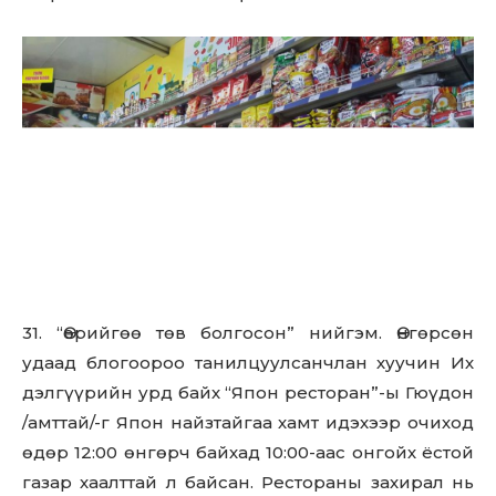
31. “Өөрийгөө төв болгосон” нийгэм. Өнгөрсөн
удаад блогоороо танилцуулсанчлан хуучин Их
дэлгүүрийн урд байх “Япон ресторан”-ы Гюүдон
/амттай/-г Япон найзтайгаа хамт идэхээр очиход
өдөр 12:00 өнгөрч байхад 10:00-аас онгойх ёстой
газар хаалттай л байсан. Рестораны захирал нь