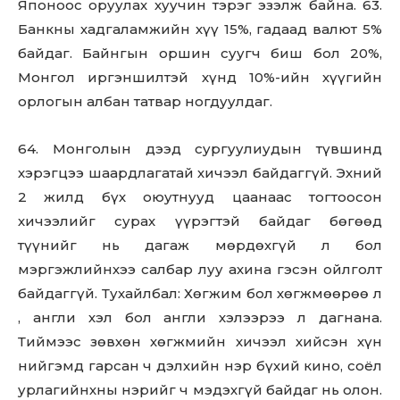
Японоос оруулах хуучин тэрэг эзэлж байна. 63.
Банкны хадгаламжийн хүү 15%, гадаад валют 5%
байдаг. Байнгын оршин суугч биш бол 20%,
Монгол иргэншилтэй хүнд 10%-ийн хүүгийн
орлогын албан татвар ногдуулдаг.
64. Монголын дээд сургуулиудын түвшинд
хэрэгцээ шаардлагатай хичээл байдаггүй. Эхний
2 жилд бүх оюутнууд цаанаас тогтоосон
хичээлийг сурах үүрэгтэй байдаг бөгөөд
түүнийг нь дагаж мөрдөхгүй л бол
мэргэжлийнхээ салбар луу ахина гэсэн ойлголт
байдаггүй. Тухайлбал: Хөгжим бол хөгжмөөрөө л
, англи хэл бол англи хэлээрээ л дагнана.
Тиймээс зөвхөн хөгжмийн хичээл хийсэн хүн
нийгэмд гарсан ч дэлхийн нэр бүхий кино, соёл
урлагийнхны нэрийг ч мэдэхгүй байдаг нь олон.