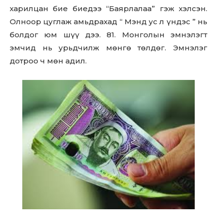
харилцан бие биедээ “Баярлалаа” гэж хэлсэн.
Олноор цуглаж амьдрахад “ Мэнд ус л үндэс ” нь
болдог юм шүү дээ. 81. Монголын эмнэлэгт
эмчид нь урьдчилж мөнгө төлдөг. Эмнэлэг
дотроо ч мөн адил.