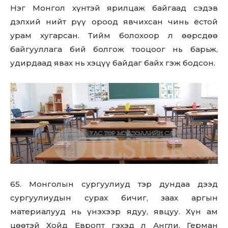
Нэг Монгол хүнтэй ярилцаж байгаад сэдэв
дэлхий нийт рүү ороод явчихсан чинь ёстой
урам хугарсан. Тийм болохоор л өөрсдөө
байгууллага бий болгож тооцоог нь барьж,
удирдаад явах нь хэцүү байдаг байх гэж бодсон.
65. Монголын сургуулиуд тэр дундаа дээд
сургуулиудын сурах бичиг, заах аргын
материалууд нь үнэхээр ядуу, явцуу. Хүн ам
цөөтэй Хойд Европт гэхэд л Англи, Герман