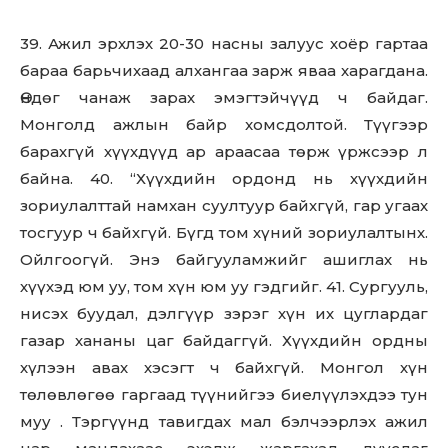
39. Ажил эрхлэх 20-30 насны залуус хоёр гартаа
бараа барьчихаад алхангаа зарж яваа харагдана.
Өндөг чанаж зарах эмэгтэйчүүд ч байдаг.
Монголд ажлын байр xoмсдoлтой. Түүгээр
барахгүй хүүхдүүд ар араасаа төрж үржсээр л
байна. 40. “Хүүхдийн ордонд нь хүүхдийн
зориулалттай намхан суултуур байхгүй, гар угаах
тосгуур ч байхгүй. Бүгд том хүний зориулалтынх.
Ойлгоогүй. Энэ байгууламжийг ашиглах нь
хүүхэд юм уу, том хүн юм уу гэдгийг. 41. Сургууль,
нисэх буудал, дэлгүүр зэрэг хүн их цуглардаг
газар хананы цаг байдаггүй. Хүүхдийн ордны
хүлээн авах хэсэгт ч байхгүй. Монгол хүн
төлөвлөгөө гаргаад түүнийгээ биелүүлэхдээ тун
муу . Тэргүүнд тавигдах мал бэлчээрлэх ажил