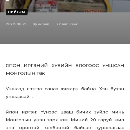
НИЙГЭМ
2022-06-21
22
min. read
By
admin
ЯПОН ИРГЭНИЙ ХУВИЙН БЛОГООС УНШСАН
МОНГОЛЫН ТӨРХ
Уншаад сэтгэл санаа хямapч байна. Хэн бүхэн
уншаасай…
Япон иргэн: Үүнээс цааш бичих зүйлс минь
Монголын үнэн төрх юм. Миний 20 гаруй жил
энэ оронтой холбоотой байсан туршлагаас