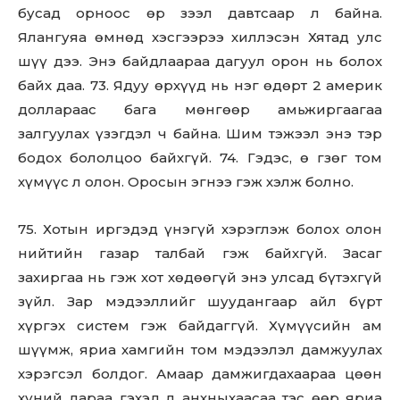
бусад орноос өр зээл давтсаар л байна.
Ялангуяа өмнөд хэсгээрээ хиллэсэн Хятад улс
шүү дээ. Энэ байдлаараа дагуул орон нь болох
байх даа. 73. Ядуу өрхүүд нь нэг өдөрт 2 америк
доллараас бага мөнгөөр амьжиргаагаа
залгуулах үзэгдэл ч байна. Шим тэжээл энэ тэр
бодох бололцоо байхгүй. 74. Гэдэс, ө гзөг том
хүмүүс л олон. Оросын эгнээ гэж хэлж болно.
75. Хотын иргэдэд үнэгүй хэрэглэж болох олон
нийтийн газар талбай гэж байхгүй. Засаг
захиргаа нь гэж хот хөдөөгүй энэ улсад бүтэхгүй
зүйл. Зар мэдээллийг шуудангаар айл бүрт
хүргэх систем гэж байдаггүй. Хүмүүсийн ам
шүүмж, яриа хамгийн том мэдээлэл дамжуулах
хэрэгсэл болдог. Амаар дамжигдахаараа цөөн
хүний дараа гэхэд л анхныхаасаа тэс өөр яриа