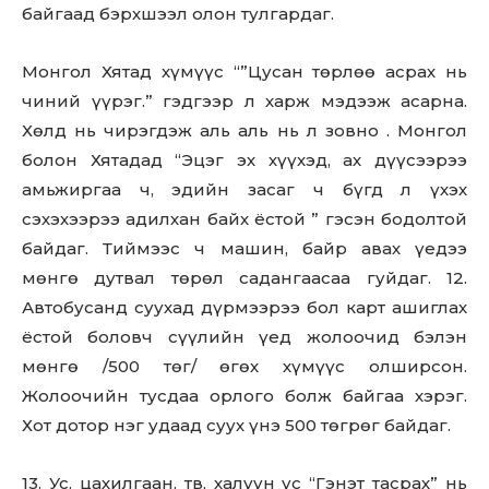
байгаад бэрхшээл олон тулгардаг.
Монгол Хятад хүмүүс “”Цусан төрлөө асрах нь
чиний үүрэг.” гэдгээр л харж мэдээж асарна.
Хөлд нь чирэгдэж аль аль нь л зовно . Монгол
болон Хятадад “Эцэг эх хүүхэд, ах дүүсээрээ
амьжиргаа ч, эдийн засаг ч бүгд л үхэх
сэхэхээрээ адилхан байх ёстой ” гэсэн бодолтой
байдаг. Тиймээс ч машин, байр авах үедээ
мөнгө дутвал төрөл садангаасаа гуйдаг. 12.
Автобусанд суухад дүрмээрээ бол карт ашиглах
ёстой боловч сүүлийн үед жолоочид бэлэн
мөнгө /500 төг/ өгөх хүмүүс олширсон.
Жолоочийн тусдаа орлого болж байгаа хэрэг.
Хот дотор нэг удаад суух үнэ 500 төгрөг байдаг.
13. Ус, цахилгаан, тв, халуун ус “Гэнэт тасрах” нь