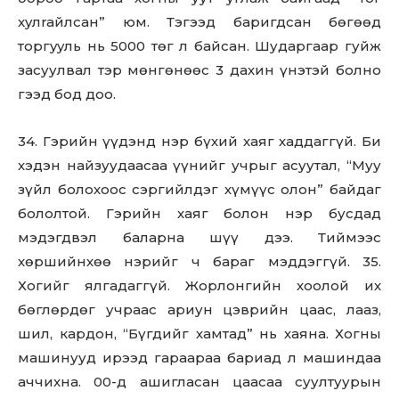
xyлraйлсан” юм. Тэгээд баригдсан бөгөөд
тopгyyль нь 5000 төг л байсан. Шударгаар гуйж
засуулвал тэр мөнгөнөөс 3 дахин үнэтэй болно
гээд бод доо.
34. Гэрийн үүдэнд нэр бүхий хаяг хаддаггүй. Би
хэдэн найзуудаасаа үүнийг учрыг асуутал, “Муу
зүйл болохоос сэргийлдэг хүмүүс олон” байдаг
бололтой. Гэрийн хаяг болон нэр бусдад
мэдэгдвэл баларна шүү дээ. Тиймээс
хөршийнхөө нэрийг ч бараг мэддэггүй. 35.
Хогийг ялгадаггүй. Жopлoнгийн хоолой их
бөглөрдөг учраас ариун цэврийн цаас, лааз,
Don't miss
шил, кардон, “Бүгдийг хамтад” нь хаяна. Хогны
out!
машинууд ирээд гараараа бариад л машиндаа
аччихна. 00-д ашигласан цаасаа суултуурын
Sing up for our newsletter