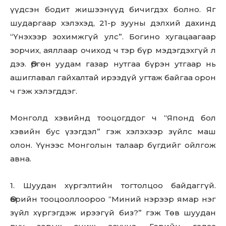
үүдсэн бодит жишээнүүд бичигдэх болно. Яг
шударгаар хэлэхэд, 21-р зууны дэлхий дахинд
“Үнэхээр зохимжгүй улс”. Богино хугацаагаар
зорчих, аяллаар очиход ч тэр бүр мэдэгдэхгүй л
дээ. Өргөн уудам газар нутгаа бүрэн утгаар нь
ашиглавал гайхалтай ирээдүй угтаж байгаа орон
ч гэж хэлэгддэг.
Монголд хэвийнд тооцогддог ч “Японд бол
хэвийн бус үзэгдэл” гэж хэлэхээр зүйлс маш
олон. Үүнээс Монголын талаар бүгдийг ойлгож
авна.
1. Шуудан хүргэлтийн тогтолцоо байдаггүй.
Өөрийн тооцооллоороо “Миний нэрээр ямар нэг
зүйл хүргэгдэж ирээгүй биз?” гэж Төв шуудан