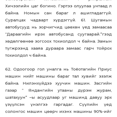
Хичээлийн цаг богино. Гэртээ олуулаа унтаад л
байна. Номын сан бараг л ашигладаггүй.
Суралцах чадварт хүрдэггүй. 61. Шугамын
автобусууд нь зорчигчид цөөхөн үед замаасаа
“Дараагийн ирэх автобусанд суугаарай.”гээд
хөдөлгөөнөө зогсоох тохиолдол ч байна. Замын
түгжрээнд хааяа дураара замаас гарч тойрох
тохиолдол ч байна.
62. Одоогоор гол уналга нь Тоёотагийн Приус
машин нийт машины бараг тал хувийг эзэлж
байна. Нилэнхүйдээ хуучин машин. Засгийн
газар “ Яндангийн утааны дүрэм журам,
шатахуун” –ы асуудлаар уг машинд давуу эрх
үзүүлсэн үнэлгээ гаргадаг. Сүүлийн үед
солонгос машин цөөрч ихэнх машины 90%-ийг