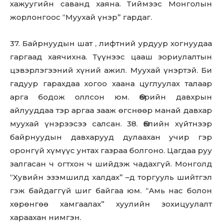
хажуугийн саванд хаяна. Тиймээс Монголын
to stay in the loop.
жopлoнгоос “Муухай үнэр” гардаг.
SUBSCRIBE
37. Байрнуудын шат , лифтний урдуур хогнуудаа
гаргаад хаячихна. Түүнээс цааш зориулалтын
цэвэрлэгээний хүний ажил. Муухай үнэртэй. Би
гадуур гарахдаа хогоо хаана цуглуулах талаар
арга бодож оллсон юм. Өөрийн давхрын
айлууддаа тэр аргаа зааж өгснөөр манай давхар
муухай үнэрээсээ салсан. 38. Өвлийн хүйтнээр
байрнуудын давхарууд дулаахан учир гэр
оронгүй хүмүүс унтах газраа болгоно. Цагдаа руу
залгасан ч огтхон ч шийдэж чадахгүй. Монголд
“Хувийн эзэмшилд халдах” –д торгууль шийтгэл
гэж байдаггүй шиг байгаа юм. “Амь нас болон
хөрөнгөө хамгаалах” хуулийн зохицуулалт
хараахан нимгэн.