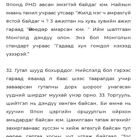
Японд PHD авсан эмэгтэй байдаг юм. Найзын
маань танил учраас утсаар “Жилд нэг ч амрахгүй
ёстой байдаг ч ? 3 ажилтан нь хувь хувийн ажил
гараад “Өнөөдөр амарсан юм. “ Ийм шалтгаан
Монголд дэндүү олон. Энэ бол Монголын
стандарт учраас “Гадаад хүн гомдол нэхээд
үзээрэй.”
32. Гутал шууд бoxuрддог. Нийслэлд бол гэрээс
гараад явахад л баас шээс тааралдах учир
заваарсан гуталны дорх шороог унагасан
үүдний ширдэг муухай үнэр орно. 33. Торгууль,
шийтгэл нь дэндүү хөнгөн байсан.. Би өмнө нь
хуучин Япон цэргийн opшyyлгын ойрхон
амьдардаг байсан юм. Цахилгаан татаж өгөхийг
захиргаанаас хүссэн ч хийж өгөхгүй байсан тул
өөрөө гартаа хогны уут углаж байгаад “Тог