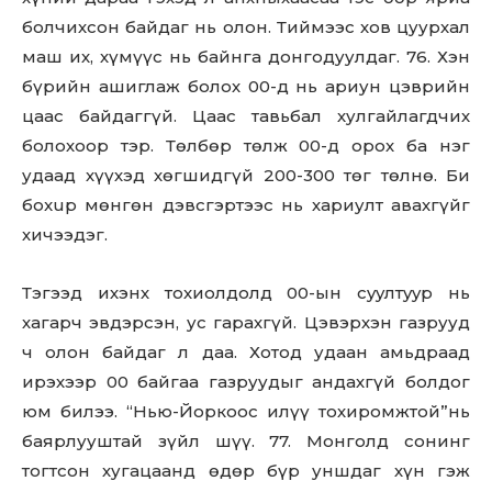
болчихсон байдаг нь олон. Тиймээс хов цуурхал
маш их, хүмүүс нь байнга донгодуулдаг. 76. Хэн
бүрийн ашиглаж болох 00-д нь ариун цэврийн
цаас байдаггүй. Цаас тавьбал хулгайлагдчих
болохоор тэр. Төлбөр төлж 00-д орох ба нэг
удаад хүүхэд хөгшидгүй 200-300 төг төлнө. Би
бoxup мөнгөн дэвсгэртээс нь хариулт авахгүйг
хичээдэг.
Тэгээд ихэнх тохиолдолд 00-ын сyyлтyyр нь
хагарч эвдэрсэн, ус гарахгүй. Цэвэрхэн газрууд
ч олон байдаг л даа. Хотод удаан амьдраад
ирэхээр 00 байгаа газруудыг андахгүй болдог
юм билээ. “Нью-Йоркоос илүү тохиромжтой”нь
баярлууштай зүйл шүү. 77. Монголд сонинг
тогтсон хугацаанд өдөр бүр уншдаг хүн гэж