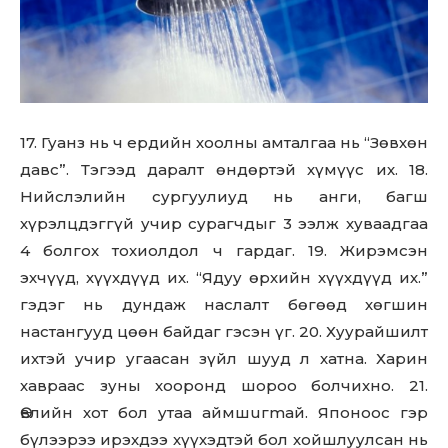
17. Гуанз нь ч ердийн хоолны амталгаа нь “Зөвхөн
давс”. Тэгээд даралт өндөртэй хүмүүс их. 18.
Нийслэлийн сургуулиуд нь анги, багш
хүрэлцдэггүй учир сурагчдыг 3 ээлж хуваадгаа
4 болгох тохиолдол ч гардаг. 19. Жирэмсэн
эхчүүд, хүүхдүүд их. “Ядуу өрхийн хүүхдүүд их.”
гэдэг нь дундаж наслалт бөгөөд хөгшин
настангууд цөөн байдаг гэсэн үг. 20. Хуурайшилт
ихтэй учир угаасан зүйл шууд л хатна. Харин
хавраас зуны хооронд шороо болчихно. 21.
Өвлийн хот бол утаа aймшuгmaй. Японоос гэр
бүлээрээ ирэхдээ хүүхэдтэй бол хойшлуулсан нь