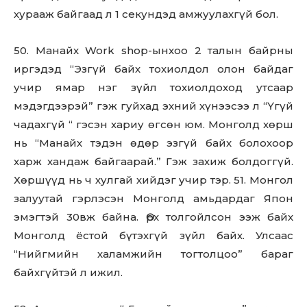
хурааж байгаад л 1 секундэд амжуулахгүй бол.
50. Манайх Work shop-ынхоо 2 талын байрны
иргэдэд “Эзгүй байх тохиолдол олон байдаг
учир ямар нэг зүйл тохиолдоход утсаар
мэдэгдээрэй” гэж гуйхад эхний хүнээсээ л “Үгүй
чадахгүй “ гэсэн хариу өгсөн юм. Монголд хөрш
нь “Манайх тэдэн өдөр эзгүй байх болохоор
харж хандаж байгаарай.” Гэж захиж болдоггүй.
Хөршүүд нь ч хулгай хийдэг учир тэр. 51. Монгол
залуутай гэрлэсэн Монголд амьдардаг Япон
эмэгтэй 30вж байна. Өрх толгойлсон ээж байх
Монголд ёстой бүтэхгүй зүйл байх. Улсаас
“Нийгмийн халамжийн тогтолцоо” бараг
байхгүйтэй л ижил.