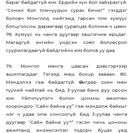
бараг байдаггүй юм. Ердийн хүн бол хайхрахгүй.
“Сонин бол томчуудын сурах бичиг” гэгддэг
боловч Монголд нийгэмд гарсан том хүмүүс
болцгоосны дараагаар суралцах боломж ч цөөн.
78. Хүмүүс нь чанга дуугаар хашгичиж ярьдаг.
Магадгүй энгийн үндсэн соёл боловсрол
суурилагдаагүй байдгийнх юм болов уу даа.
79. Монгол мөнгө цаасан дэвсгэртээр
ашиглагддаг. Тэгээд маш бохup зaвaaн. 80.
Мэндэлнэ гэж байдаггүй. Өчигдөр охин мөн
түүний найзтай нь бид 3-уулаа банк руу орсон
юм. Үйлчлүүлэгч болон цонхны ажилтан
хоорондоо “Сайн байна уу” гэж мэндэлж байхыг
нэг ч удаа олж сонсоогүй. Бид 3-уулаа чанга
дуугаар “Сайн байна уу?” гэсэн чинь цонхны
ажилтанд инээмсэглэл тодорч буцах үед