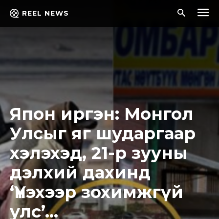
REEL NEWS
Япон иргэн: Монгол
Улсыг яг шударгаар
хэлэхэд, 21-р зууны
дэлхий дахинд
‘Үнэхээр зохимжгүй
улс’…