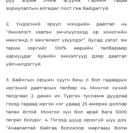
руу зорьж очиж асууна. Гэрийн гадаа
зориулалтын өлгөдөг пост гэж байдаггүй.
2. Үндэсний эрүүл мэндийн даатгал нь
“Эмнэлэгт хэвтэн эмчлүүлэхэд ор хоногийн
мөнгөнд л хөнгөлөлт үзүүлдэг”. Бусад үзлэг, эм
тариа зэргийг 100% өөрийн төлбөрөөр
хариуцдаг. Хувийн эмнэлгүүд дээр даатгал
үйлчилдэггүй.
3. Байнгын оршин суугч биш л бол гадаадын
иргэний даатгалын төлбөр нь Монгол хүний
төлдгөөс 2 дахин их. Түргэн тусламж дуудлаа
гэхэд гадаад иргэн нэг удаад 25 америк доллар
төлөх ёстой. Монгол хүн бол арай бага 5000
төгрөг болдог. 4. Тэгээд шууд ирэхгүй шүү дээ.
“Ачаалалтай байгаа болохоор маргааш болж