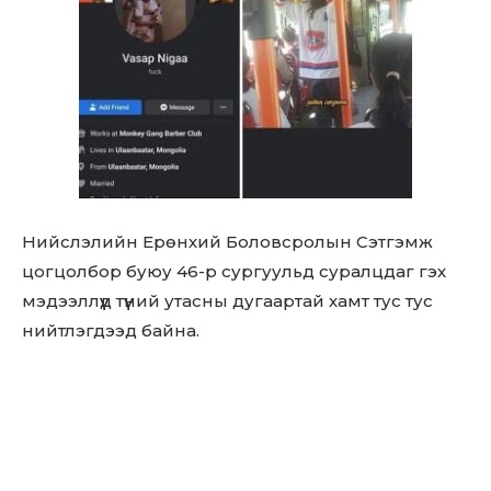
Нийслэлийн Ерөнхий Боловсролын Сэтгэмж
цогцолбор буюу 46-р сургуульд суралцдаг гэх
мэдээллүүд түүний утасны дугаартай хамт тус тус
нийтлэгдээд байна.