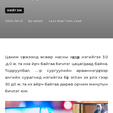
НИЙГЭМ
2022-06-21
Less than 1
min. read
By
admin
Цахим сүлжээнд өсвөр насны хүүхдүүд нэгийгээ 3.0
.д.0 ж. та нха йрч байгаа бичлэг цацагдаад байна.
Тодруулбал, …-р сургуулийн арваннэгдүгээр
ангийн сурагчид нэгийгээ бүл эглэн зэ рлэ гээр
30 д0 ж, та нх айрч байгаа дөрөв орчим минутын
бичлэг юм.