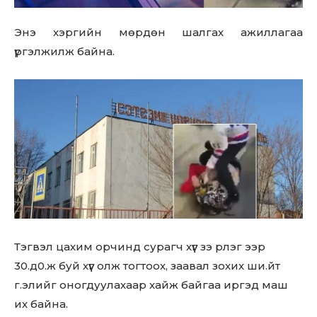
Энэ хэргийн мөрдөн шалгах ажиллагаа
үргэлжилж байна.
Тэгвэл цахим орчинд сурагч хүүг зэ рлэг ээр
30.д0.ж буй хүүг олж тогтоох, заавал зохих ши.йт
г.элийг оногдуулахаар хайж байгаа иргэд маш
их байна.