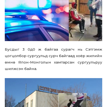
Бусдыг 3 0д0 ж байгаа сурагч нь Сэтгэмж
цогцолбор сургуульд сурч байгаад хоёр жилийн
өмнө Япон-Монголын хамтарсан сургуульруу
шилжсэн байна.