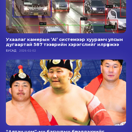
Ухаалаг камерын ‘AI’ системээр хуурамч улсын
дугаартай 587 тээврийн хэрэгслийг илрүүлжээ
БУСАД
2026-02-02
“Алтан цом”-ын багуудын бүрэлдэхүүнийг