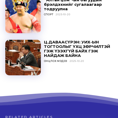
бүрэлдэхүүнийг сугалаагаар
тодруулна
СПОРТ
2025-10-20
Ц.ДАВААСҮРЭН: УИХ-ЫН
ТОГТООЛЫГ ҮХЦ ЗӨРЧИЛТЭЙ
ГЭЖ ҮЗЭХГҮЙ БАЙХ ГЭЖ
НАЙДАЖ БАЙНА
ОНЦЛОХ МЭДЭЭ
2025-10-20
RELATED ARTICLES