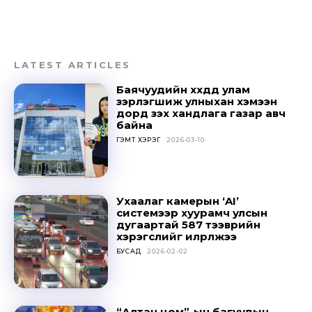
LATEST ARTICLES
Баячуудийн хүүхдүүд улам
зэрлэгшиж улныхан хэмээн
дорд үзэх хандлага газар авч
байна
ГЭМТ ХЭРЭГ
2026-03-10
Ухаалаг камерын ‘AI’
системээр хуурамч улсын
дугаартай 587 тээврийн
хэрэгслийг илрүүлжээ
БУСАД
2026-02-02
“Алтан цом”-ын багуудын