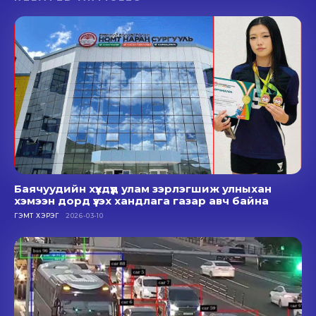
Баячуудийн хүүхдүүд улам зэрлэгшиж улныхан
хэмээн дорд үзэх хандлага газар авч байна
ГЭМТ ХЭРЭГ
2026-03-10