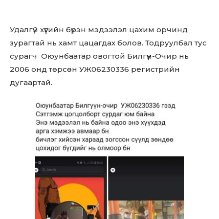
Don't miss
Удалгүй хүүгийн бүрэн мэдээлэл цахим орчинд
зурагтай нь хамт цацагдах болов. Тодруулбал тус
out!
сурагч Оюунбаатар овогтой Билгүүн-Очир нь
2006 онд төрсөн УЖ06230336 регистрийн
Sing up for our newsletter
to stay in the loop.
дугаартай.
SUBSCRIBE