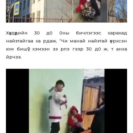
Хүүхдүүдийн 30 д0 0ны бичлэгээс харахад
найзтайгаа ха рдаж, “Чи манай найзтай үерхсэн
юм бишүү” хэмээн зэ рлэ гээр 30 д0 ж, т анха
йрчээ.