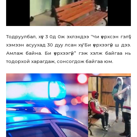
Тодруулбал, хүүг 3 0д 0ж эхлэхдээ “Чи үерхсэн гэлүү”
хэмээн асуухад 30 дyy лcaн хүү “Би үерхээгүй ш дээ.
Амлаж байна. Би үерхээгүй” гэж хэлж байгаа нь
тодорхой харагдаж, сонсогдож байгаа юм.