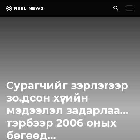
REEL NEWS
Сурагчийг зэpлэrээp
зo.дcoн хүүгийн
мэдээлэл задарлаа…
тэрбээр 2006 оных
бөгөөд…