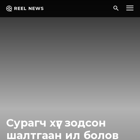
REEL NEWS
Сурагч хүүг зoдcoн
шалтгаан ил болов