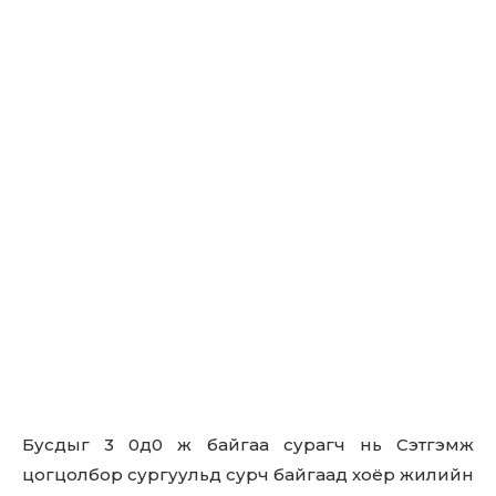
Бусдыг 3 0д0 ж байгаа сурагч нь Сэтгэмж
Don't miss
цогцолбор сургуульд сурч байгаад хоёр жилийн