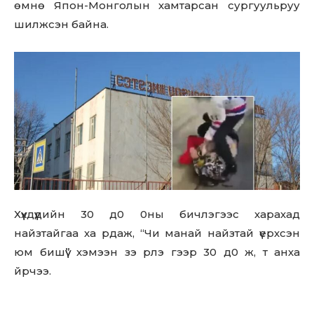
өмнө Япон-Монголын хамтарсан сургуульруу
out!
шилжсэн байна.
Sing up for our newsletter
to stay in the loop.
SUBSCRIBE
Хүүхдүүдийн 30 д0 0ны бичлэгээс харахад
найзтайгаа ха рдаж, “Чи манай найзтай үерхсэн
юм бишүү” хэмээн зэ рлэ гээр 30 д0 ж, т анха
йрчээ.