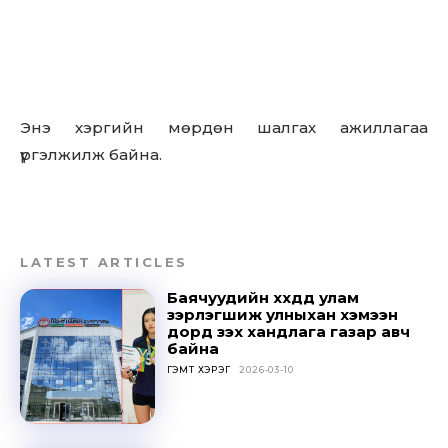
Энэ хэргийн мөрдөн шалгах ажиллагаа
үргэлжилж байна.
LATEST ARTICLES
Баячуудийн хүүхдүүд улам
зэрлэгшиж улныхан хэмээн
дорд үзэх хандлага газар авч
байна
ГЭМТ ХЭРЭГ
2026-03-10