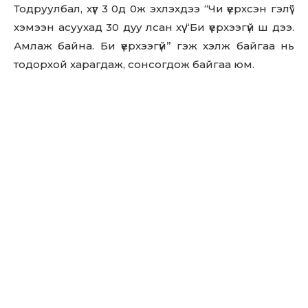
Тодруулбал, хүүг 3 0д 0ж эхлэхдээ “Чи үерхсэн гэлүү”
хэмээн асуухад 30 дyy лcaн хүү “Би үерхээгүй ш дээ.
Амлаж байна. Би үерхээгүй” гэж хэлж байгаа нь
тодорхой харагдаж, сонсогдож байгаа юм.