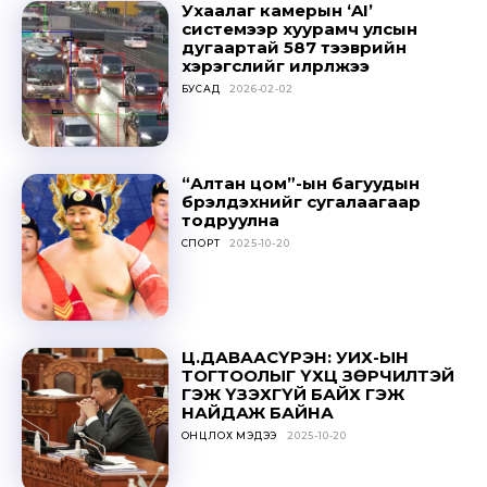
Ухаалаг камерын ‘AI’
системээр хуурамч улсын
дугаартай 587 тээврийн
хэрэгслийг илрүүлжээ
БУСАД
2026-02-02
“Алтан цом”-ын багуудын
бүрэлдэхүүнийг сугалаагаар
тодруулна
СПОРТ
2025-10-20
Ц.ДАВААСҮРЭН: УИХ-ЫН
ТОГТООЛЫГ ҮХЦ ЗӨРЧИЛТЭЙ
ГЭЖ ҮЗЭХГҮЙ БАЙХ ГЭЖ
НАЙДАЖ БАЙНА
ОНЦЛОХ МЭДЭЭ
2025-10-20