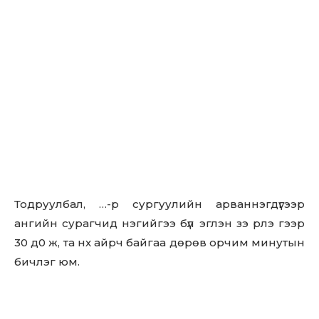
Тодруулбал, …-р сургуулийн арваннэгдүгээр
ангийн сурагчид нэгийгээ бүл эглэн зэ рлэ гээр
30 д0 ж, та нх айрч байгаа дөрөв орчим минутын
бичлэг юм.