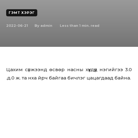
ГЭМТ ХЭРЭГ
2022-06-21
Less than 1
min. read
By
admin
Цахим сүлжээнд өсвөр насны хүүхдүүд нэгийгээ 3.0
.д.0 ж. та нха йрч байгаа бичлэг цацагдаад байна.