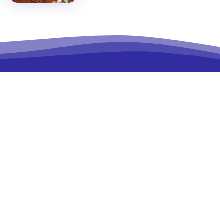
RELATED ARTICLES
Баячуудийн хүүхдүүд улам зэрлэгшиж улныхан