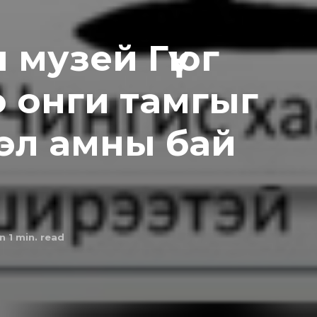
 музей Гүюг
 онги тамгыг
эл амны бай
n 1
min. read