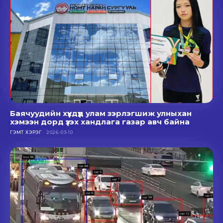
Баячуудийн хүүхдүүд улам зэрлэгшиж улныхан
хэмээн дорд үзэх хандлага газар авч байна
ГЭМТ ХЭРЭГ
2026-03-10