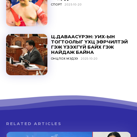
СПОРТ
2025-10-20
Ц.ДАВААСҮРЭН: УИХ-ЫН
ТОГТООЛЫГ ҮХЦ ЗӨРЧИЛТЭЙ
ГЭЖ ҮЗЭХГҮЙ БАЙХ ГЭЖ
НАЙДАЖ БАЙНА
ОНЦЛОХ МЭДЭЭ
2025-10-20
RELATED ARTICLES