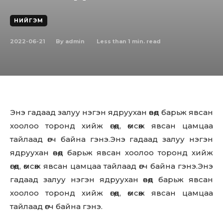
НИЙГЭМ
2022-06-21
Less than 1
min. read
By
admin
Энэ гадаад залуу нэгэн ядруухан өвөөд барьж явсан
хоолоо торонд хийж өгөөд, өмсөж явсан цамцаа
тайлаад өгч байна гэнэ.Энэ гадаад залуу нэгэн
ядруухан өвөөд барьж явсан хоолоо торонд хийж
өгөөд, өмсөж явсан цамцаа тайлаад өгч байна гэнэ.Энэ
гадаад залуу нэгэн ядруухан өвөөд барьж явсан
хоолоо торонд хийж өгөөд, өмсөж явсан цамцаа
тайлаад өгч байна гэнэ.