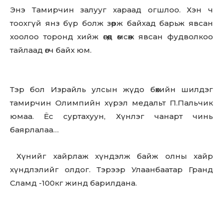
Энэ Тамирчин залууг хараад огшлоо. Хэн ч
тоохгүй янз бүр болж зөрж байхад барьж явсан
хоолоо торонд хийж өгөөд өмсөж явсан фудволкоо
тайлаад өгч байх юм.
Тэр бол Израйль улсын жүдо бөхийн шилдэг
тамирчин Олимпийн хүрэл медальт П.Пальчик
юмаа. Ёс суртахуун, Хүнлэг чанарт чинь
баярлалаа…
Хүнийг хайрлаж хүндэлж байж олны хайр
хүндлэлийг олдог. Тэрээр Улаанбаатар Гранд
Сламд -100кг жинд барилдана.