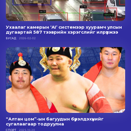
Ухаалаг камерын ‘AI’ системээр хуурамч улсын
дугаартай 587 тээврийн хэрэгслийг илрүүлжээ
БУСАД
2026-02-02
“Алтан цом”-ын багуудын бүрэлдэхүүнийг
сугалаагаар тодруулна
СПОРТ
2025-10-20