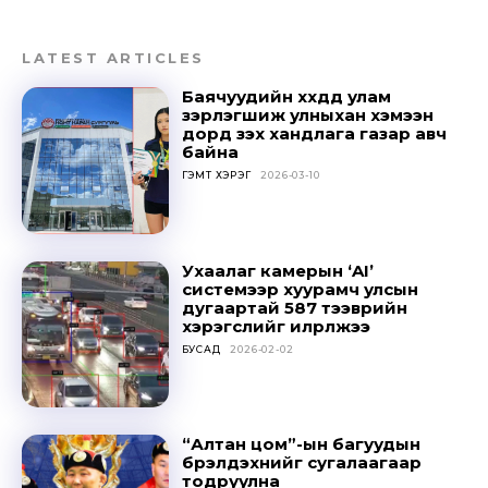
LATEST ARTICLES
Баячуудийн хүүхдүүд улам
зэрлэгшиж улныхан хэмээн
дорд үзэх хандлага газар авч
байна
ГЭМТ ХЭРЭГ
2026-03-10
Ухаалаг камерын ‘AI’
Don't miss
системээр хуурамч улсын
дугаартай 587 тээврийн
out!
хэрэгслийг илрүүлжээ
БУСАД
2026-02-02
Sing up for our newsletter
to stay in the loop.
“Алтан цом”-ын багуудын
бүрэлдэхүүнийг сугалаагаар
SUBSCRIBE
тодруулна