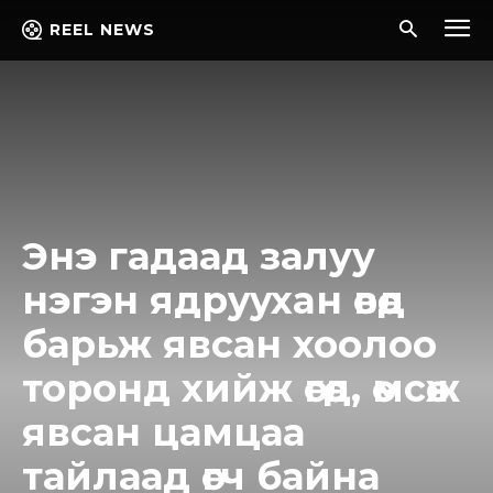
REEL NEWS
Энэ гадаад залуу
нэгэн ядрyyxaн өвөөд
барьж явсан хоолоо
торонд хийж өгөөд, өмсөж
явсан цамцаа
тайлаад өгч байна