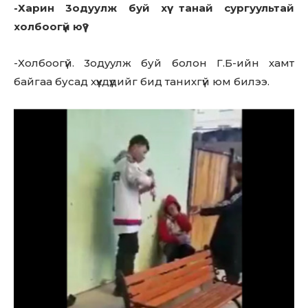
-Харин 3oдyyлж буй хүү танай сургуультай
холбоогүй юү?
-Холбоогүй. 3oдyyлж буй болон Г.Б-ийн хамт
байгаа бусад хүүхдүүдийг бид танихгүй юм билээ.