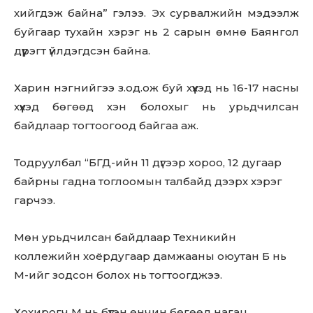
хийгдэж байна” гэлээ. Эх сурвалжийн мэдээлж
буйгаар тухайн хэрэг нь 2 сарын өмнө Баянгол
дүүрэгт үйлдэгдсэн байна.
Харин нэгнийгээ з.од.ож буй хүүхэд нь 16-17 насны
хүүхэд бөгөөд хэн болохыг нь урьдчилсан
байдлаар тогтоогоод байгаа аж.
Тодруулбал “БГД-ийн 11 дүгээр хороо, 12 дугаар
байрны гадна тоглоомын талбайд дээрх хэрэг
гарчээ.
Мөн урьдчилсан байдлаар Техникийн
коллежийн хоёрдугаар дамжааны оюутан Б нь
М-ийг зодсон болох нь тогтоогджээ.
Хохирогч М нь бүтэн өнчин бөгөөд нагац