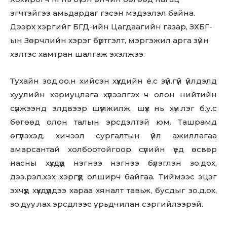
эгчтэйгээ амьдардаг гэсэн мэдээлэл байна.
Дээрх хэргийг БГД-ийн Цагдаагийн газар, ЗХБГ-
ын Зөрчлийн хэрэг бүртгэлт, мэргэжил арга зүйн
хэлтэс хамтран шалгаж эхэлжээ.
Тухайн зод.оо.н хийсэн хүүхдийн ё.с зүй.гүй үйлдэлд
хуулийн хариуцлага хүлээлгэх ч олон нийтийн
сүлжээнд элдвээр шүүмжилж, шүүх нь хүн.лэг б.у.с
бөгөөд олон талын эрсдэлтэй юм. Ташрамд
өгүүлэхэд, хичээл сургалтын үйл ажиллагаа
амарсантай холбоотойгоор сүүлийн үед өсвөр
насны хүүхдүүд нэгнээ нэгнээ бүлэглэн зо.дох,
дээ.рэл.хэх хэргүүд олширч байгаа. Тиймээс эцэг
эхчүүд хүүхдүүддээ хараа хяналт тавьж, бусдыг зо.д.ох,
зо.дуу.лах эрсдлээс урьдчилан сэргийлээрэй.