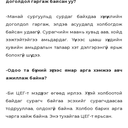
доголдол гаргаж байсан уу?
-Манай сургуульд сурдаг байхдаа хүмүүжлийн
Don't miss
доголдол гаргаж, элдэв асуудалд холбогдож
out!
байсан удаагүй. Сурагчийн маань хувьд аав, хойд
ээжтэйтэйгээ амьдардаг. Үүнээс цааш хүүхдийн
Sing up for our newsletter
хувийн амьдралын талаар хэт дэлгэрэнгүй ярьж
to stay in the loop.
болохгүй шүү дээ.
SUBSCRIBE
-Одоо та бүхний зүгээс ямар арга хэмжээ авч
ажиллаж байна?
-Би ЦЕГ-т мэдүүлэг өгөөд ирлээ. Хүүтэй холбоотой
байдаг сурагч байгаа эсэхийг сурагчдаасаа
тодрууллаа, олдохгүй байна. Холбоо барих арга
чарга хайж байна. Энэ тухайгаа ЦЕГ-т ярьсан.