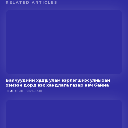
RELATED ARTICLES
Баячуудийн хүүхдүүд улам зэрлэгшиж улныхан
хэмээн дорд үзэх хандлага газар авч байна
ГЭМТ ХЭРЭГ
2026-03-10