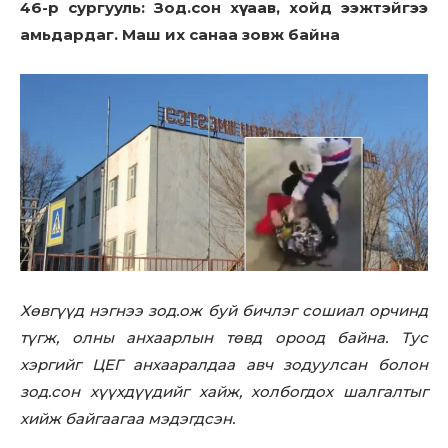
46-р сургууль: Зод.сон хүү аав, хойд ээжтэйгээ
амьдардаг. Маш их санаа зовж байна
Хөвгүүд нэгнээ зод.ож буй бичлэг сошиал орчинд
түгж, олны анхаарлын төвд ороод байна. Тус
хэргийг ЦЕГ анхааралдаа авч зодуулсан болон
зод.сон хүүхдүүдийг хайж, холбогдох шалгалтыг
хийж байгаагаа мэдэгдсэн.