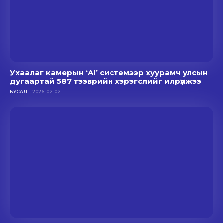
Ухаалаг камерын ‘AI’ системээр хуурамч улсын
дугаартай 587 тээврийн хэрэгслийг илрүүлжээ
БУСАД
2026-02-02