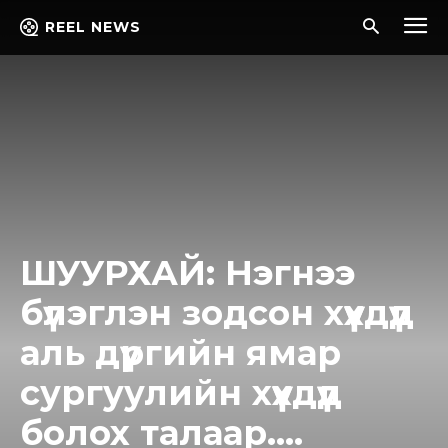
REEL NEWS
ШУУРХАЙ: Нэгнээ
бүлэглэн зoдcoн хүүхдүүд
аль дүүргийн ямар
сургуулийн хүүхдүүд
болох талаар….