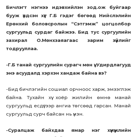
Бичлэгт нэгнээ идэвхийлэн зод.ож буйгаар
бууж үлдсэн хүүг Г.Б гэдэг бөгөөд Нийслэлийн
Ерөнхий боловсролын “Сэтгэмж” цогцолбор
сургуульд сурдаг байжээ. Бид тус сургуулийн
захирал О.Мөнхзаяагаас зарим зүйлийг
тодрууллаа.
-Г.Б танай сургуулийн сурагч мөн үү. Удирдлагууд
энэ асуудалд хэрхэн хандаж байна вэ?
-Бид бичлэгийн сошиал орчноос харж, эмзэглэж
байна. Тухайн хүү хоёр жилийн өмнө манай
сургуульд есдүгээр ангиа төгсөөд гарсан. Манай
сургуульд сурч байсан нь үнэн.
-Суралцаж байхдаа ямар нэг хүмүүжлийн