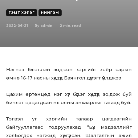
ГЭМТ ХЭРЭГ
НИЙГЭМ
2022-06-21
2
min. read
By
admin
Нэгнээ бү.лэг.лэн зод.сон хэргийг хоёр сарын
өмнө 16-17 насны хүүхдүүд Баянгол дүүрэгт үйлджээ
Цахим ертөнцөд нэг хүүг бүл.эг хүүхдүүд зо.дож буй
бичлэг цацагдсан нь олны анхаарлыг татаад буй.
Тэгвэл уг хэргийн талаар цагдаагийн
байгууллагаас тодруулахад “Бүх мэдээллийг
холбогдох нэгжид хүргүүлсэн. Шалгалтын ажил