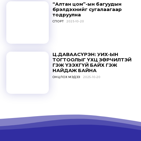
“Алтан цом”-ын багуудын
бүрэлдэхүүнийг сугалаагаар
тодруулна
СПОРТ
2025-10-20
Ц.ДАВААСҮРЭН: УИХ-ЫН
ТОГТООЛЫГ ҮХЦ ЗӨРЧИЛТЭЙ
ГЭЖ ҮЗЭХГҮЙ БАЙХ ГЭЖ
НАЙДАЖ БАЙНА
ОНЦЛОХ МЭДЭЭ
2025-10-20