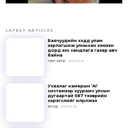
LATEST ARTICLES
Баячуудийн хүүхдүүд улам
зэрлэгшиж улныхан хэмээн
дорд үзэх хандлага газар авч
байна
ГЭМТ ХЭРЭГ
2026-03-10
Ухаалаг камерын ‘AI’
системээр хуурамч улсын
дугаартай 587 тээврийн
хэрэгслийг илрүүлжээ
БУСАД
2026-02-02