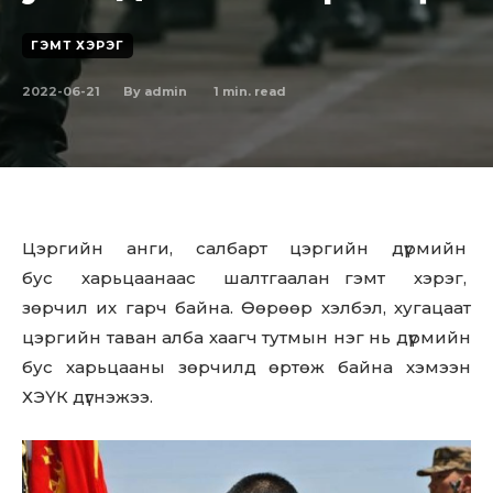
ГЭМТ ХЭРЭГ
2022-06-21
1
min. read
By
admin
Цэргийн анги, салбарт цэргийн дүрмийн
бус харьцаанаас шалтгаалан гэмт хэрэг,
зөрчил их гарч байна. Өөрөөр хэлбэл, хугацаат
цэргийн таван алба хаагч тутмын нэг нь дүрмийн
бус харьцааны зөрчилд өртөж байна хэмээн
ХЭҮК дүгнэжээ.