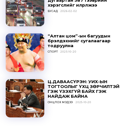
дугаартай 587 тээврийн
хэрэгслийг илрүүлжээ
БУСАД
2026-02-02
“Алтан цом”-ын багуудын
бүрэлдэхүүнийг сугалаагаар
тодруулна
СПОРТ
2025-10-20
Ц.ДАВААСҮРЭН: УИХ-ЫН
ТОГТООЛЫГ ҮХЦ ЗӨРЧИЛТЭЙ
ГЭЖ ҮЗЭХГҮЙ БАЙХ ГЭЖ
НАЙДАЖ БАЙНА
ОНЦЛОХ МЭДЭЭ
2025-10-20