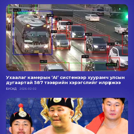
Ухаалаг камерын ‘AI’ системээр хуурамч улсын
дугаартай 587 тээврийн хэрэгслийг илрүүлжээ
БУСАД
2026-02-02