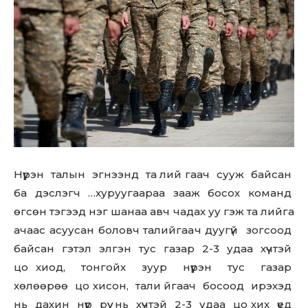
Нүүрэн талын эгнээнд та лий гаач сууж байсан
ба дэслэгч …хуруугаараа зааж босох команд
өгсөн тэгээд нэг шанаа авч чадах уу гэж та лийга
ачаас асуусан боловч талийгаач дуугүй зогсоод
байсан гэтэл элгэн тус газар 2-3 удаа хүчтэй
цо хиод, тонгойх зуур нүүрэн тус газар
хөлөөрөө цо хисон, тали йгаач босоод ирэхэд
нь дахин нүүр рүү нь хүчтэй 2-3 удаа цо хих үед