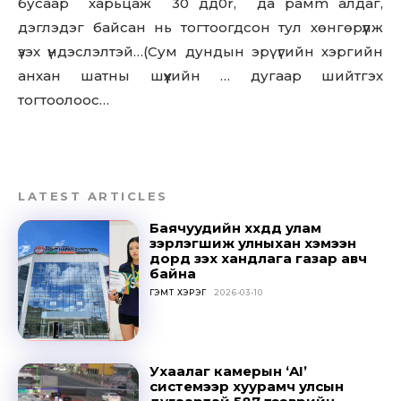
бусаар харьцаж 30 дд0r, да рамm алдаг,
дэглэдэг байсан нь тогтоогдсон тул хөнгөрүүлж
үзэх үндэслэлтэй…(Сум дундын эрү үгийн хэргийн
анхан шатны шүүхийн … дугаар шийтгэх
тогтоолоос…
LATEST ARTICLES
Баячуудийн хүүхдүүд улам
зэрлэгшиж улныхан хэмээн
дорд үзэх хандлага газар авч
байна
ГЭМТ ХЭРЭГ
2026-03-10
Ухаалаг камерын ‘AI’
системээр хуурамч улсын