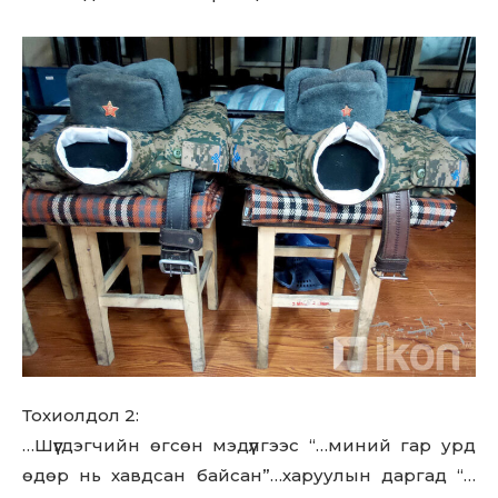
Тохиолдол 2:
…Шүүгдэгчийн өгсөн мэдүүлгээс “…миний гар урд
өдөр нь хавдсан байсан”…харуулын даргад “…