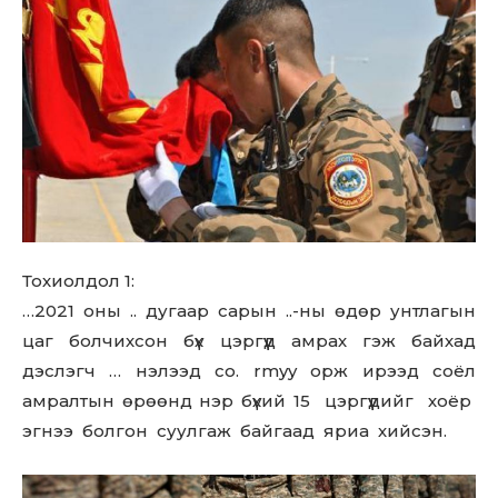
Тохиолдол 1:
…2021 оны .. дугаар сарын ..-ны өдөр унтлагын
цаг болчихсон бүх цэргүүд амрах гэж байхад
дэслэгч … нэлээд co. rmyy орж ирээд соёл
амралтын өрөөнд нэр бүхий 15 цэргүүдийг хоёр
эгнээ болгон суулгаж байгаад яриа хийсэн.