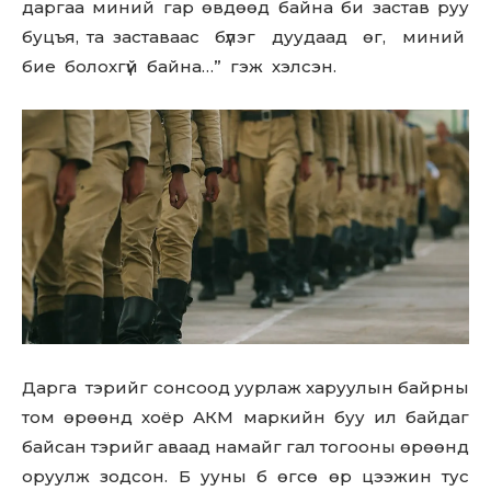
даргаа миний гар өвдөөд байна би застав руу
буцъя, та заставаас бүлэг дуудаад өг, миний
бие болохгүй байна…” гэж хэлсэн.
Don't miss
out!
Sing up for our newsletter
to stay in the loop.
SUBSCRIBE
Дарга тэрийг сонсоод уурлаж харуулын байрны
том өрөөнд хоёр АКМ маркийн буу ил байдаг
байсан тэрийг аваад намайг гал тогооны өрөөнд
оруулж зодсон. Б ууны б өгсө өр цээжин тус