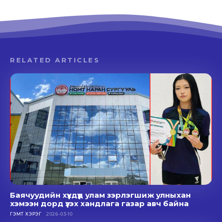
RELATED ARTICLES
Баячуудийн хүүхдүүд улам зэрлэгшиж улныхан
хэмээн дорд үзэх хандлага газар авч байна
ГЭМТ ХЭРЭГ
2026-03-10