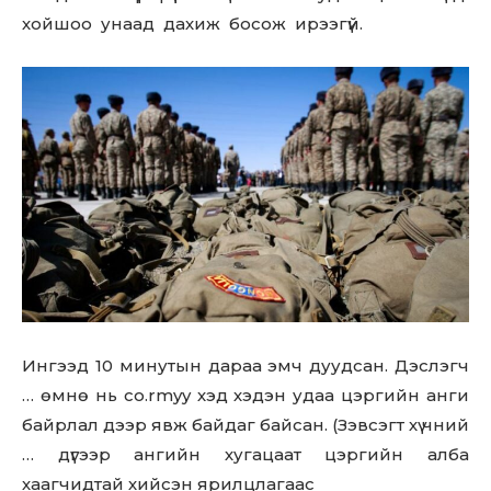
хойшоо унаад дахиж босож ирээгүй.
Ингээд 10 минутын дараа эмч дуудсан. Дэслэгч
… өмнө нь co.rmyy хэд хэдэн удаа цэргийн анги
байрлал дээр явж байдаг байсан. (Зэвсэгт хү чний
… дүгээр ангийн хугацаат цэргийн алба
хаагчидтай хийсэн ярилцлагаас