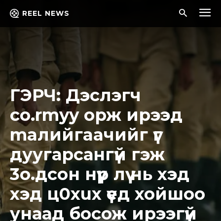
REEL NEWS
ГЭРЧ: Дэслэгч
co.rmyy орж ирээд
maлийгaaчийг үг
дуугарсангүй гэж
3o.дcoн нүүр лүү нь хэд
хэд ц0хuх үед хойшоо
унаад босож ирээгүй