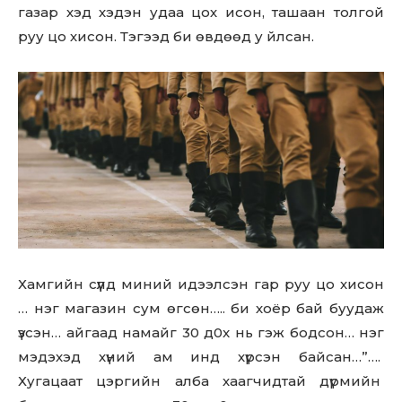
газар хэд хэдэн удаа цох исон, ташаан толгой
руу цо хисон. Тэгээд би өвдөөд у йлсан.
Хамгийн сүүлд миний идээлсэн гар руу цо хисон
… нэг магазин сум өгсөн….. би хоёр бай буудаж
үзсэн… айгаад намайг 30 д0x нь гэж бодсон… нэг
мэдэхэд хүний ам инд хүрсэн байсан…”….
Хугацаат цэргийн алба хаагчидтай дүрмийн