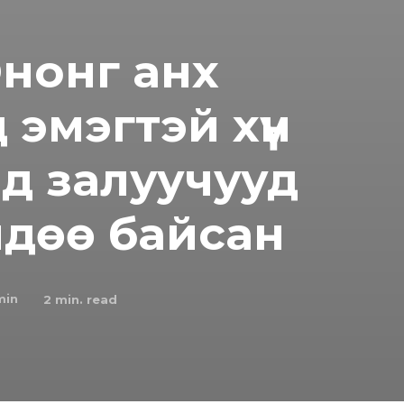
нонг анх
 эмэгтэй хүн
д залуучууд
өндөө байсан
min
2
min. read