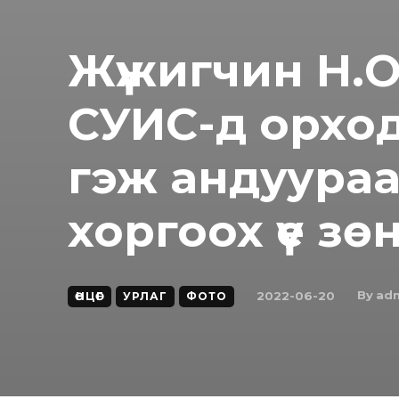
Жүжигчин Н.О
СУИС-д орход
гэж андуураа
хоргоох үе з
By
ad
2022-06-20
ӨНЦӨГ
УРЛАГ
ФОТО