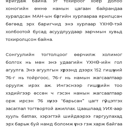
яригдаж байна. Уг тохироог хоёр долоо
хоногийн өмнө намын цагаан байрандаа
хуралдсан МАН-ын бүлгийн хурлаараа ярилцсан
бөгөөд эрх баригчид энэ хурлаар ҮХНӨ-тэй
холбоотой бусад асуудлуудаар зарчмын хувьд
тохиролцсон байна.
Сонгуулийн тогтолцоог өөрчилж холимог
болгох нь мөн энэ удаагийн ҮХНӨ-ийн гол
агуулга. Энэ агуулгын хүрээнд дээрх 152 гишүүний
76-г нь тойргоос, 76-г нь намын жагсаалтаар
оруулж ирэх аж. Ингэснээр гишүүдийн тоо
хэдийгээр өссөн ч гэсэн намын жагсаалтаар
орж ирсэн 76 хүнээ “барьсан” цагт гүйцэтгэх
засаглал тогтвортой ажиллах. Цаашлаад УИХ-аар
хууль батлах, хэрэгтэй шийдвэрээ гаргуулахад
эрх барьж буй намд боломж үүснэ гэж харж байгаа