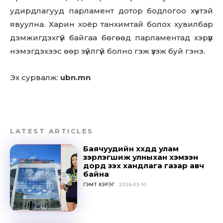
Sing up for our newsletter
удирдлагууд парламент дотор бодлогоо хүчтэй
to stay in the loop.
явуулна. Харин хоёр танхимтай болох хувилбар
дэмжигдэхгүй байгаа бөгөөд парламентад хэрүүл
SUBSCRIBE
нэмэгдэхээс өөр зүйлгүй болно гэж үзэж буй гэнэ.
Эх сурвалж:
ubn.mn
LATEST ARTICLES
Баячуудийн хүүхдүүд улам
зэрлэгшиж улныхан хэмээн
дорд үзэх хандлага газар авч
байна
ГЭМТ ХЭРЭГ
2026-03-10