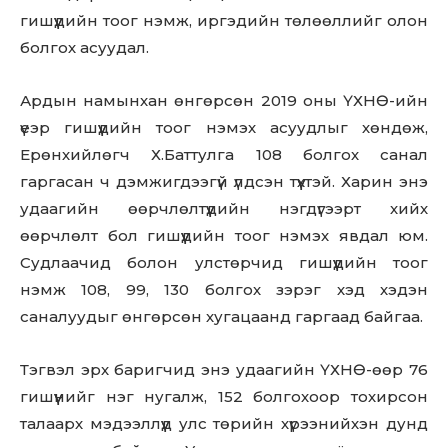
гишүүдийн тоог нэмж, иргэдийн төлөөллийг олон
болгох асуудал.
Ардын намынхан өнгөрсөн 2019 оны ҮХНӨ-ийн
үеэр гишүүдийн тоог нэмэх асуудлыг хөндөж,
Ерөнхийлөгч Х.Баттулга 108 болгох санал
гаргасан ч дэмжигдээгүй үлдсэн түүхтэй. Харин энэ
удаагийн өөрчлөлтүүдийн нэгдүгээрт хийх
өөрчлөлт бол гишүүдийн тоог нэмэх явдал юм.
Судлаачид болон улстөрчид гишүүдийн тоог
нэмж 108, 99, 130 болгох зэрэг хэд хэдэн
саналуудыг өнгөрсөн хугацаанд гаргаад байгаа.
Тэгвэл эрх баригчид энэ удаагийн ҮХНӨ-өөр 76
гишүүнийг нэг нугалж, 152 болгохоор тохирсон
талаарх мэдээллүүд улс төрийн хүрээнийхэн дунд