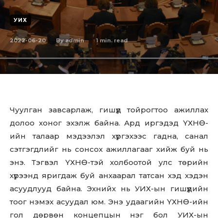
УИХ
2022-06-20
1
min. read
By
admin
Чуулган завсарлаж, гишүүд тойрогтоо ажиллах
долоо хоног эхэлж байна. Ард иргэдэд ҮХНӨ-
ийн талаар мэдээлэл хүргэхээс гадна, санал
сэтгэгдлийг нь сонсох ажиллагааг хийж буй нь
энэ. Тэгвэл ҮХНӨ-тэй холбоотой улс төрийн
хүрээнд яригдаж буй анхаарал татсан хэд хэдэн
асуудлууд байна. Эхнийх нь УИХ-ын гишүүдийн
тоог нэмэх асуудал юм. Энэ удаагийн ҮХНӨ-ийн
гол дөрвөн концепцын нэг бол УИХ-ын