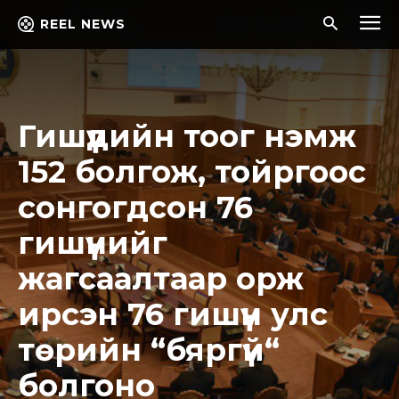
REEL NEWS
Гишүүдийн тоог нэмж
152 болгож, тойргоос
сонгогдсон 76
гишүүнийг
жагсаалтаар орж
ирсэн 76 гишүүн улс
төрийн “бяргүй“
болгоно