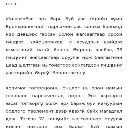
гэнэ.
Жишээлбэл, эрх барь буй улс төрийн хүчин
Ерөнхийлөгчийг парламентаас сонгох болоход
нэр дэвшиж гарсан болон жагсаалтаар орсон
гишүүдээ “хайрцаглахад” л асуудлыг шийдэх
хэмжээний хүчтэй болно. Өөрөөр хэлбэл, 76
гишүүнийг жагсаалтаар оруулж ирж байгаагийн
цаад шалтгаан нь тойргоос сонгогдсон гишүүдийг
улс төрийн “бяргүй” болно гэсэн үг
Холимог тогтолцооны онцлог нь олон намын
төлөөлөл парламентад ордог. Энэ хэрээрээ
засаг тогтворгүй болж, эрх барьж буй намуудын
Don't miss
бодлого парламент дээр явахгүй байх магадлал
out!
үүсдэг. Тэгвэл 76 гишүүнийг жагсаалтаар оруулж
ирсэн нөхцөлд эрх барьж буй намын