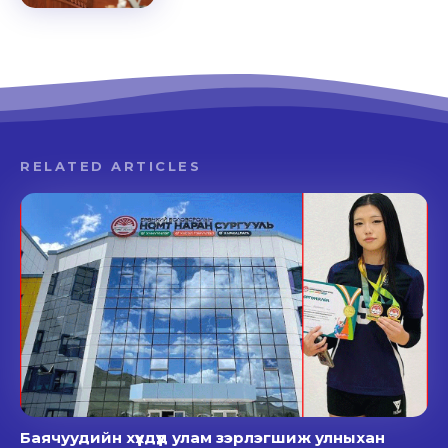
RELATED ARTICLES
Баячуудийн хүүхдүүд улам зэрлэгшиж улныхан