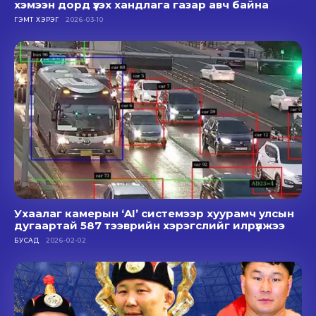
хэмээн дорд үзэх хандлага газар авч байна
ГЭМТ ХЭРЭГ
2026-03-10
Ухаалаг камерын ‘AI’ системээр хуурамч улсын
дугаартай 587 тээврийн хэрэгслийг илрүүлжээ
БУСАД
2026-02-02