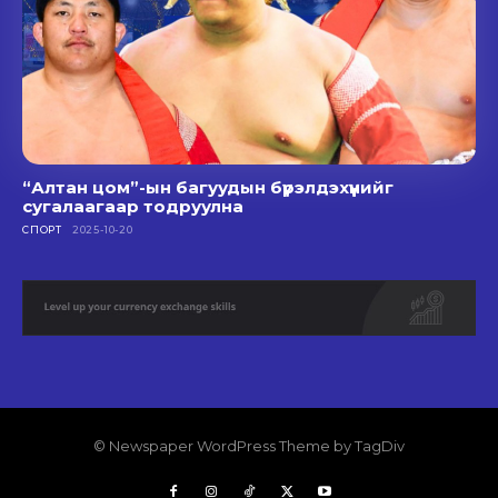
“Алтан цом”-ын багуудын бүрэлдэхүүнийг
сугалаагаар тодруулна
СПОРТ
2025-10-20
© Newspaper WordPress Theme by TagDiv