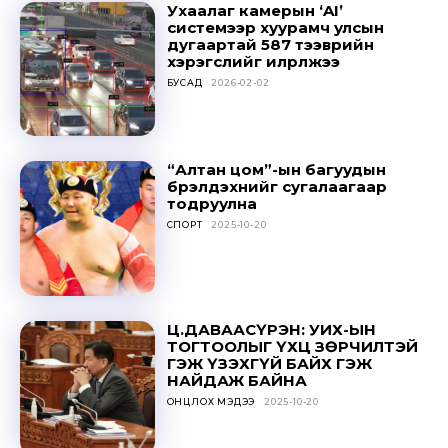
Ухаалаг камерын ‘AI’
системээр хуурамч улсын
дугаартай 587 тээврийн
хэрэгслийг илрүүлжээ
БУСАД
2026-02-02
“Алтан цом”-ын багуудын
бүрэлдэхүүнийг сугалаагаар
тодруулна
СПОРТ
2025-10-20
Ц.ДАВААСҮРЭН: УИХ-ЫН
ТОГТООЛЫГ ҮХЦ ЗӨРЧИЛТЭЙ
ГЭЖ ҮЗЭХГҮЙ БАЙХ ГЭЖ
НАЙДАЖ БАЙНА
ОНЦЛОХ МЭДЭЭ
2025-10-20