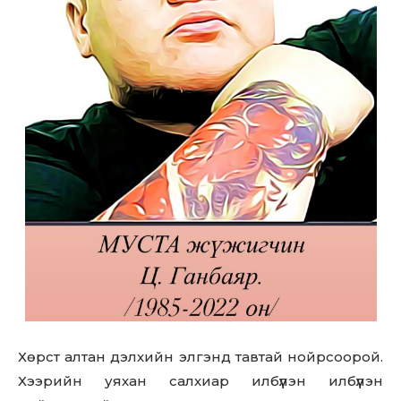
Хөрст алтан дэлхийн элгэнд тавтай нойрсоорой.
Хээрийн уяхан салхиар илбүүлэн илбүүлэн