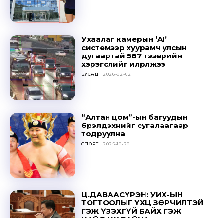
Ухаалаг камерын ‘AI’
системээр хуурамч улсын
дугаартай 587 тээврийн
хэрэгслийг илрүүлжээ
БУСАД
2026-02-02
“Алтан цом”-ын багуудын
бүрэлдэхүүнийг сугалаагаар
тодруулна
СПОРТ
2025-10-20
Ц.ДАВААСҮРЭН: УИХ-ЫН
ТОГТООЛЫГ ҮХЦ ЗӨРЧИЛТЭЙ
ГЭЖ ҮЗЭХГҮЙ БАЙХ ГЭЖ