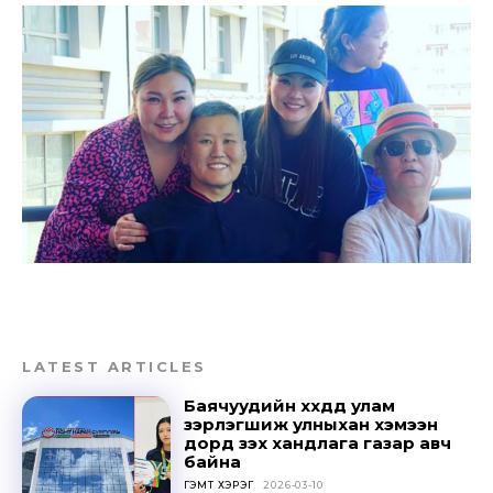
LATEST ARTICLES
Баячуудийн хүүхдүүд улам
зэрлэгшиж улныхан хэмээн
дорд үзэх хандлага газар авч
байна
ГЭМТ ХЭРЭГ
2026-03-10