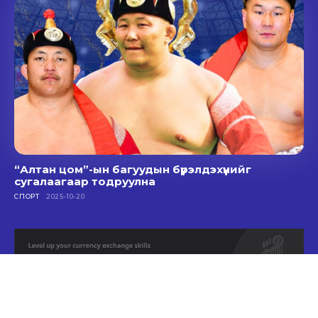
“Алтан цом”-ын багуудын бүрэлдэхүүнийг
сугалаагаар тодруулна
СПОРТ
2025-10-20