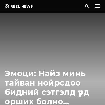
REEL NEWS
Эмоци: Найз минь
тайван нойрсдоо
бидний сэтгэлд үүрд
орших болно…