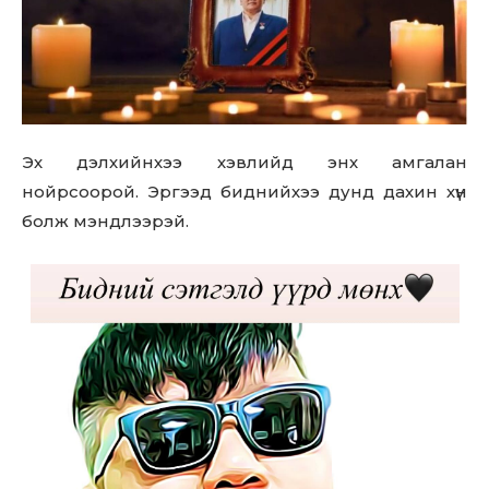
Эх дэлхийнхээ хэвлийд энх амгалан
нойрсоорой. Эргээд биднийхээ дунд дахин хүн
болж мэндлээрэй.