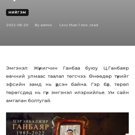
НИЙГЭМ
2022-06-20
Less than 1
min. read
By
admin
Эмгэнэл: Жүжигчин Ганбаа буюу Ц.Ганбаяр
өвчний улмаас таалал төгсчээ. Өнөөдөр түүнийг
эфсийн замд нь үдсэн байна. Гэр бүл, төрөл
төрөгсдөд нь гүн эмгэнэл илэрхийлье. Ум сайн
амгалан болтугай.