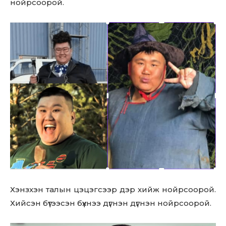
нойрсоорой.
Хэнзхэн талын цэцэгсээр дэр хийж нойрсоорой.
Хийсэн бүтээсэн бүхнээ дүгнэн дүгнэн нойрсоорой.