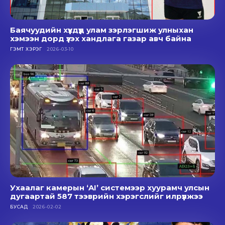
Баячуудийн хүүхдүүд улам зэрлэгшиж улныхан
хэмээн дорд үзэх хандлага газар авч байна
ГЭМТ ХЭРЭГ
2026-03-10
Ухаалаг камерын ‘AI’ системээр хуурамч улсын
дугаартай 587 тээврийн хэрэгслийг илрүүлжээ
БУСАД
2026-02-02