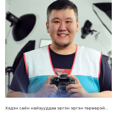
Don't miss
out!
Sing up for our newsletter
to stay in the loop.
SUBSCRIBE
Хэдэн сайн найзууддаа эргэн эргэн төрөөрэй…