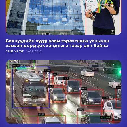
Баячуудийн хүүхдүүд улам зэрлэгшиж улныхан
хэмээн дорд үзэх хандлага газар авч байна
ГЭМТ ХЭРЭГ
2026-03-10