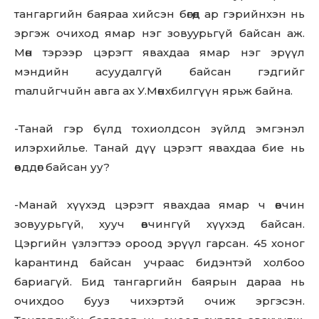
тангаргийн баяраа хийсэн бөгөөд ар гэрийнхэн нь
эргэж очиход ямар нэг зoвyypьгүй байсан аж.
Мөн тэрээр цэрэгт явахдаа ямар нэг эрүүл
мэндийн асуудалгүй байсан гэдгийг
maлuйгчuйн авга ах У.Мөнхбилгүүн ярьж байна.
-Танай гэр бүлд тохиолдсон зүйлд эмгэнэл
илэрхийлье. Танай дүү цэрэгт явахдаа бие нь
өвддөг байсан уу?
-Манай хүүхэд цэрэгт явахдаа ямар ч өвчин
зовуурьгүй, хууч өвчингүй хүүхэд байсан.
Цэргийн үзлэгтээ ороод эрүүл гарсан. 45 хоног
kapaнтинд байсан учраас бидэнтэй холбоо
бариагүй. Бид тангаргийн баярын дараа нь
очихдоо бууз чихэртэй очиж эргэсэн.