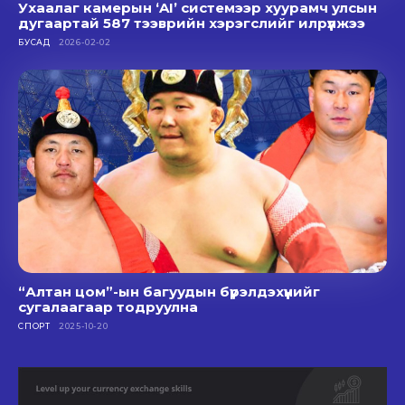
Ухаалаг камерын ‘AI’ системээр хуурамч улсын
дугаартай 587 тээврийн хэрэгслийг илрүүлжээ
БУСАД
2026-02-02
“Алтан цом”-ын багуудын бүрэлдэхүүнийг
сугалаагаар тодруулна
СПОРТ
2025-10-20