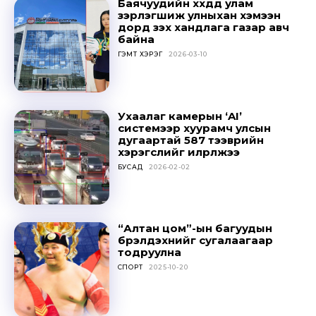
Баячуудийн хүүхдүүд улам
зэрлэгшиж улныхан хэмээн
дорд үзэх хандлага газар авч
байна
ГЭМТ ХЭРЭГ
2026-03-10
Ухаалаг камерын ‘AI’
системээр хуурамч улсын
дугаартай 587 тээврийн
хэрэгслийг илрүүлжээ
БУСАД
2026-02-02
“Алтан цом”-ын багуудын
бүрэлдэхүүнийг сугалаагаар
тодруулна
СПОРТ
2025-10-20