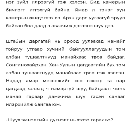
нэг зүйл илрээгүй гэж хэлсэн. Бид камерын
бичлэгт итгэхгүй байна. Ямар л тэнэг хүн
камерын өмнө дэглэх вэ. Apxu дapс уугаагүй эрүүл
байсан бол далд л аваачиж дэглэнэ шүү дээ.
Штабын даргатай нь ороод уулзахад намайг
тойруу утгаар хүчний байгууллагуудын том
албан тушаалтнууд манайхаас төрсөн байдаг.
Сонгинохайрхан, Хан-Уулын цагдаагийн бүх том
албан тушаалтнууд манайхаас төрсөн гэж хэлсэн.
Надад ямар мессежийг өгсөн гэхээр та нар
цагдаад хэлээд ч нэмэргүй шүү, байцаалт чинь
манай гараар дамжина шүү гэсэн санааг
илэрхийлж байгаа юм.
-Шүүх эмнэлгийн дүгнэлт нь хэзээ гарах вэ?