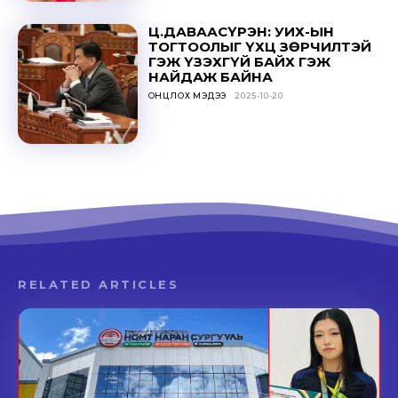
Ц.ДАВААСҮРЭН: УИХ-ЫН
ТОГТООЛЫГ ҮХЦ ЗӨРЧИЛТЭЙ
ГЭЖ ҮЗЭХГҮЙ БАЙХ ГЭЖ
НАЙДАЖ БАЙНА
ОНЦЛОХ МЭДЭЭ
2025-10-20
RELATED ARTICLES