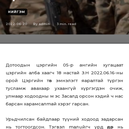
НИЙГЭМ
2022-06-20
3
min. read
By
admin
Дотоодын цэргийн 05-р ангийн хугацаат
цэргийн алба хаагч 18 настай З.Н 2022.06.16-ны
орой Цэргийн төв эмнэлэгт яаралтай түргэн
тусламж авахаар ухаангүй хүргэгдэн очиж,
улмаар xoдooдны м эс 3acaлд орсон хэдий ч нас
барсан xapaмcaлmaй хэрэг гарсан.
Урьдчилсан байдлаар түүний ходоод задарсан
нь тогтоогдсон. Тэгвэл maлuйгч урд өдөр нь