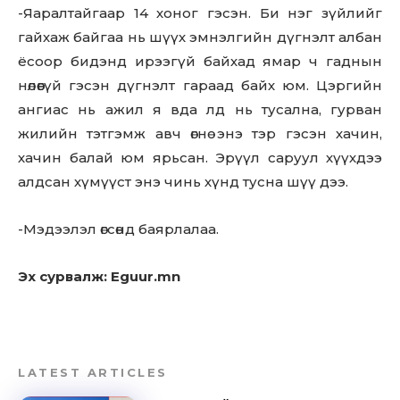
-Яаралтайгаар 14 хоног гэсэн. Би нэг зүйлийг
гайхаж байгаа нь шүүх эмнэлгийн дүгнэлт албан
ёсоор бидэнд ирээгүй байхад ямар ч гаднын
нөлөөгүй гэсэн дүгнэлт гараад байх юм. Цэргийн
ангиас нь ажил я вда лд нь тусална, гурван
жилийн тэтгэмж авч өгнө энэ тэр гэсэн хачин,
хачин балай юм ярьсан. Эрүүл саруул хүүхдээ
алдсан хүмүүст энэ чинь хүнд тусна шүү дээ.
-Мэдээлэл өгсөнд баярлалаа.
Эх сурвалж: Eguur.mn
LATEST ARTICLES