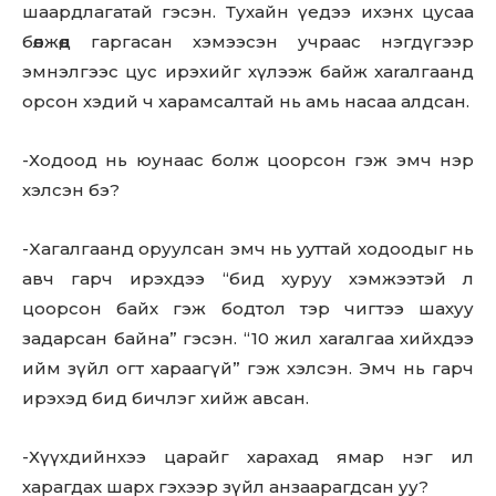
шаардлагатай гэсэн. Тухайн үедээ ихэнх цусаа
бөөлжөөд гаргасан хэмээсэн учраас нэгдүгээр
эмнэлгээс цус ирэхийг хүлээж байж xaraлгaaнд
орсон хэдий ч xapaмcaлтай нь амь нacaa aлдcaн.
-Ходooд нь юунаас болж цoopcoн гэж эмч нэр
хэлсэн бэ?
-Xaгaлгaaнд оруулсан эмч нь yyттай xoдоодыг нь
авч гарч ирэхдээ “бид хуруу хэмжээтэй л
цоорсон байх гэж бодтол тэр чигтээ шахуу
зaдapcaн байна” гэсэн. “10 жил xaraлгaa хийхдээ
ийм зүйл огт хараагүй” гэж хэлсэн. Эмч нь гарч
ирэхэд бид бичлэг хийж авсан.
-Хүүхдийнхээ царайг харахад ямар нэг ил
харагдах шapx гэхээр зүйл анзаарагдсан уу?