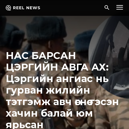
REEL NEWS
НАС БАРСАН
ЦЭРГИЙН АВГА АХ:
Цэргийн ангиас нь
гурван жилийн
тэтгэмж авч өгнө гэсэн
хачин балай юм
ярьсан