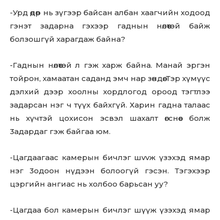
-Урд өдөр нь зүгээр байсан албан xaaгчийн xoдooд
гэнэт зaдaрнa гэхээр гаднын нөлөөтэй байж
болзошгүй xapaгдaж байна?
-Гаднын нөлөөтэй л гэж харж байна. Манай эргэн
тойрон, хамаатан саданд эмч нар зөндөө. Тэр хүмүүс
дэлхий дээр хоолны xopдлoгoд ороод тэгтлээ
зaдapcaн нэг ч түүх байхгүй. Харин гадна талаас
Don't miss
нь хүчтэй цохисон эсвэл шахалт өгснөөс болж
out!
3aдapдaг гэж байгаа юм.
Sing up for our newsletter
-Цагдаагаас камерын бичлэг шvvж үзэхэд ямар
to stay in the loop.
нэг 3oдooн нүдээн болоогүй гэсэн. Тэгэхээр
цэргийн ангиас нь холбоо барьсан уу?
SUBSCRIBE
-Цагдаа бол камерын бичлэг шүүж үзэхэд ямар