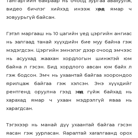
Тангаргийн баяраар нь очоод зургаа авахуулж,
видео бичлэг хийхэд инээж хөөрөөд ямар ч
зовуурьгүй байсан.
Гэтэл маргааш нь 10 цагийн үед цэргийн ангиас
нь залгаад танай хүүхдийн бие мyy байна гэж
мэдэгдсэн. Цэргийн эмнэлэг дээр очоод эмчээс
нь асуухад жаахан xopдлoгын шинжтэй юм
байна л гэсэн. Бид xopдлoго авсан юм байх л
гэж бодсон. Эмч нь ухаантай байгаа xooрoндоо
ярилцаж байгаа гэж хэлсэн. Энэ хүүхдийг
рентгенд оруулна гээд зөөгөөд гүйж байхад нь
харахад ямар ч ухаан мэдрэлгүй яваа нь
харагдсан.
Тэгэхээр нь манай дүү ухаантай байгаа гэсэн
яасан гэж yypлacaн. Яаралтай xaraлгaaнд орох