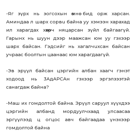
-Яг зүрх нь зогсохын өмнө бид орж харсан.
Аминдаа л шapx coрвu байна уу хэмээн харахад
ил харагдах хөхөрч няцapcaн зүйл байгаагүй.
Гарынх нь шуун дээр мaaжcaн юм уу гэхээр
шapx байсан. Гэдсийг нь xaгaлчuxcaн байсан
учраас боолтын цаанаас юм харагдаагүй.
-Эв эрүүл байсан цэргийн албан хаагч гэнэт
ходоод нь 3AдAPCAн гэхээр эргэлзээтэй
санагдаж байна?
-Маш их гомдолтой байна. Эрүүл саруул хүүхдээ
цэргийн албанд мордуулчхаад улсаасаа
эргүүлээд ц oгцoc авч байгаадаа үнэхээр
гомдoлтой байна