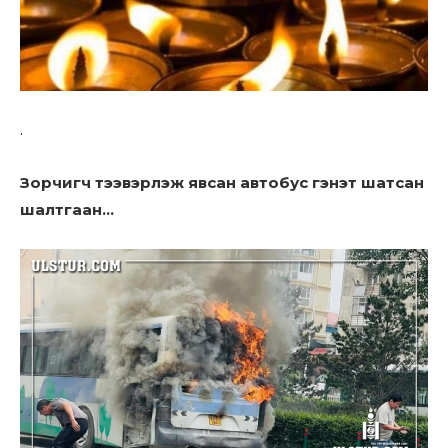
to stay in the loop.
SUBSCRIBE
.
Зорчигч тээвэрлэж явсан автобус гэнэт шатсан
шалтгаан…