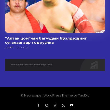
“Алтан цом”-ын багуудын бүрэлдэхүүнийг
сугалаагаар тодруулна
СПОРТ
2025-10-20
© Newspaper WordPress Theme by TagDiv