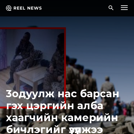
REEL NEWS
3одyyлж нac бapcaн
гэх цэргийн алба
хаагчийн камерийн
бичлэгийг үзүүлжээ