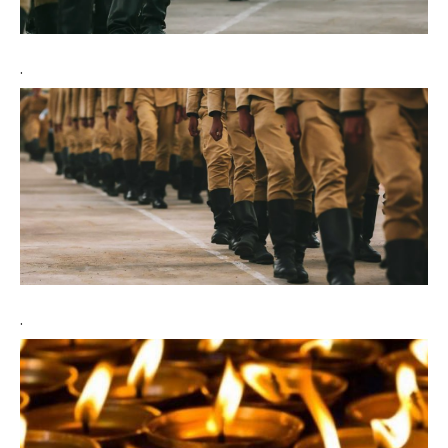
.
.
Don't miss
out!
Sing up for our newsletter