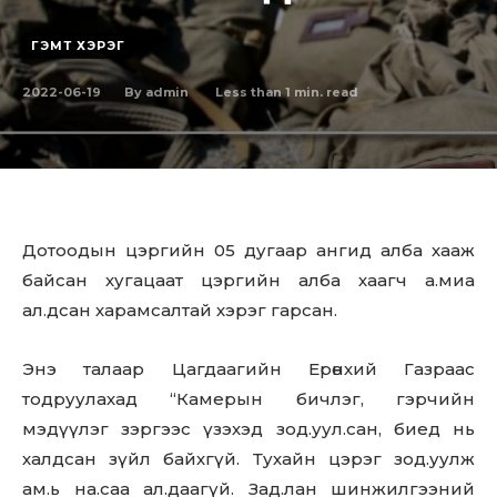
ГЭМТ ХЭРЭГ
2022-06-19
Less than 1
min. read
By
admin
Дотоодын цэргийн 05 дугаар ангид алба хааж
байсан хугацаат цэргийн алба хаагч а.миа
ал.дсан харамсалтай хэрэг гарсан.
Энэ талаар Цагдаагийн Ерөнхий Газраас
тодруулахад “Камерын бичлэг, гэрчийн
мэдүүлэг зэргээс үзэхэд зод.уул.сан, биед нь
халдсан зүйл байхгүй. Тухайн цэрэг зод.уулж
ам.ь на.саа ал.даагүй. Зад.лан шинжилгээний