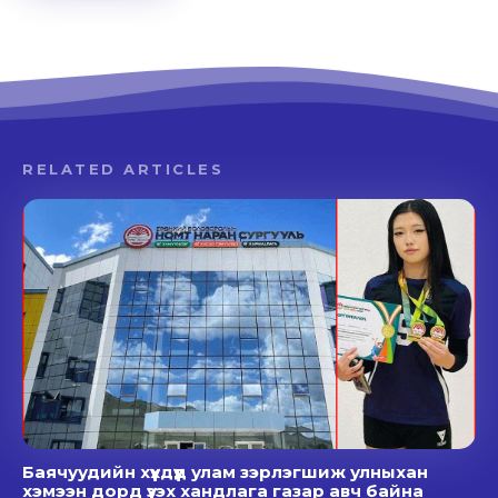
RELATED ARTICLES
Баячуудийн хүүхдүүд улам зэрлэгшиж улныхан
хэмээн дорд үзэх хандлага газар авч байна