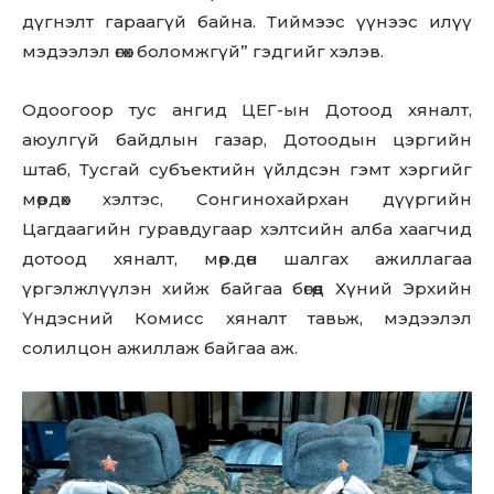
дүгнэлт гараагүй байна. Тиймээс үүнээс илүү
мэдээлэл өгөх боломжгүй” гэдгийг хэлэв.
Одоогоор тус ангид ЦЕГ-ын Дотоод хяналт,
аюулгүй байдлын газар, Дотоодын цэргийн
штаб, Тусгай субъектийн үйлдсэн гэмт хэргийг
мөрдөх хэлтэс, Сонгинохайрхан дүүргийн
Цагдаагийн гуравдугаар хэлтсийн алба хаагчид
дотоод хяналт, мөр.дөн шалгах ажиллагаа
үргэлжлүүлэн хийж байгаа бөгөөд Хүний Эрхийн
Үндэсний Комисс хяналт тавьж, мэдээлэл
солилцон ажиллаж байгаа аж.