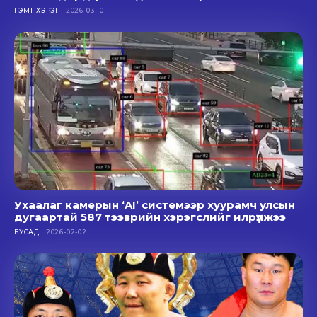
ГЭМТ ХЭРЭГ
2026-03-10
Ухаалаг камерын ‘AI’ системээр хуурамч улсын
дугаартай 587 тээврийн хэрэгслийг илрүүлжээ
БУСАД
2026-02-02