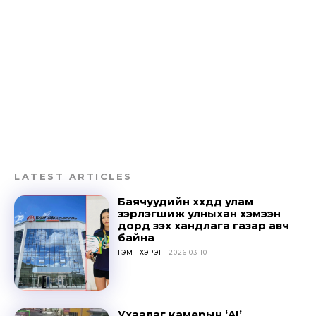
LATEST ARTICLES
Баячуудийн хүүхдүүд улам
зэрлэгшиж улныхан хэмээн
дорд үзэх хандлага газар авч
байна
ГЭМТ ХЭРЭГ
2026-03-10
Ухаалаг камерын ‘AI’