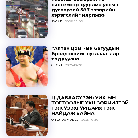
системээр хуурамч улсын
дугаартай 587 тээврийн
хэрэгслийг илрүүлжээ
БУСАД
2026-02-02
“Алтан цом”-ын багуудын
бүрэлдэхүүнийг сугалаагаар
тодруулна
СПОРТ
2025-10-20
Ц.ДАВААСҮРЭН: УИХ-ЫН
ТОГТООЛЫГ ҮХЦ ЗӨРЧИЛТЭЙ
ГЭЖ ҮЗЭХГҮЙ БАЙХ ГЭЖ
НАЙДАЖ БАЙНА
ОНЦЛОХ МЭДЭЭ
2025-10-20