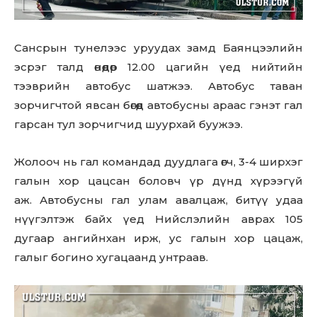
Сансрын тунелээс уруудах замд Баянцээлийн
эсрэг талд өнөөдөр 12.00 цагийн үед нийтийн
тээврийн автобус шатжээ. Автобус таван
зорчигчтой явсан бөгөөд автобусны араас гэнэт гал
гарсан тул зорчигчид шуурхай буужээ.
Жолооч нь гал командад дуудлага өгч, 3-4 ширхэг
галын хор цацсан боловч үр дүнд хүрээгүй
аж. Автобусны гал улам авалцаж, битүү удаа
нүүгэлтэж байх үед Нийслэлийн аврах 105
дугаар ангийнхан ирж, ус галын хор цацаж,
галыг богино хугацаанд унтраав.