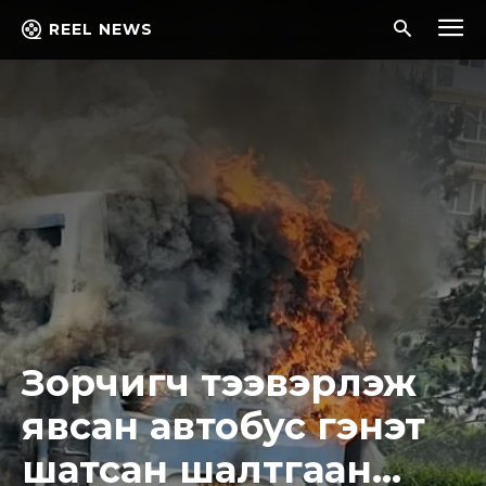
REEL NEWS
Зорчигч тээвэрлэж
явсан автобус гэнэт
шатсан шалтгаан…