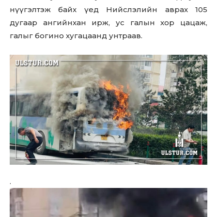
нүүгэлтэж байх үед Нийслэлийн аврах 105
дугаар ангийнхан ирж, ус галын хор цацаж,
галыг богино хугацаанд унтраав.
.