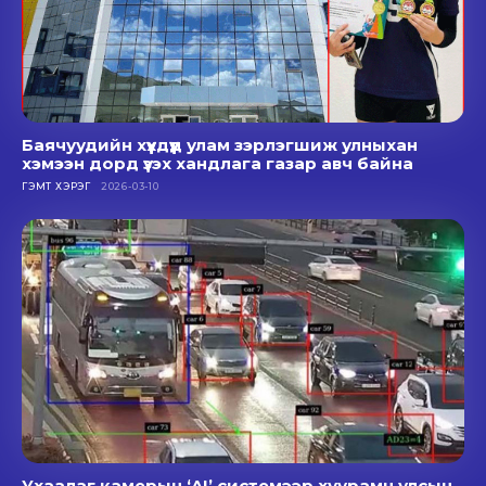
Баячуудийн хүүхдүүд улам зэрлэгшиж улныхан
хэмээн дорд үзэх хандлага газар авч байна
ГЭМТ ХЭРЭГ
2026-03-10
Ухаалаг камерын ‘AI’ системээр хуурамч улсын