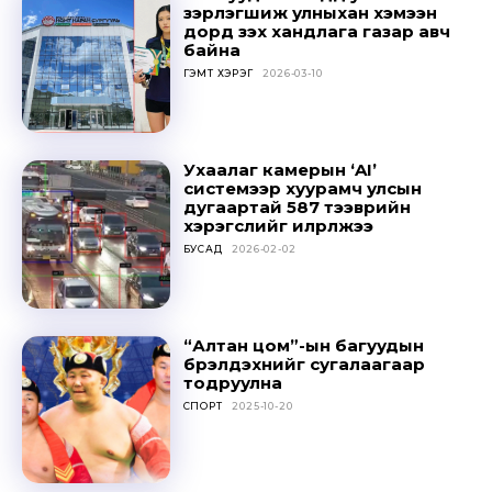
Don't miss
зэрлэгшиж улныхан хэмээн
out!
дорд үзэх хандлага газар авч
байна
ГЭМТ ХЭРЭГ
2026-03-10
Sing up for our newsletter
to stay in the loop.
Ухаалаг камерын ‘AI’
SUBSCRIBE
системээр хуурамч улсын
дугаартай 587 тээврийн
хэрэгслийг илрүүлжээ
БУСАД
2026-02-02
“Алтан цом”-ын багуудын
бүрэлдэхүүнийг сугалаагаар
тодруулна
СПОРТ
2025-10-20