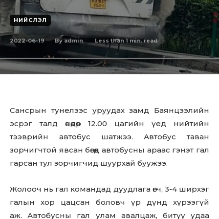
НИЙСЛЭЛ
2022-06-19
Less than 1
min. read
By
admin
Сансрын тунелээс уруудах замд Баянцээлийн
эсрэг талд өнөөдөр 12.00 цагийн үед нийтийн
тээврийн автобус шатжээ. Автобус таван
зорчигчтой явсан бөгөөд автобусны араас гэнэт гал
гарсан тул зорчигчид шуурхай буужээ.
Жолооч нь гал командад дуудлага өгч, 3-4 ширхэг
галын хор цацсан боловч үр дүнд хүрээгүй
аж. Автобусны гал улам авалцаж, битүү удаа