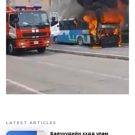
LATEST ARTICLES
Баячуудийн хүүхдүүд улам