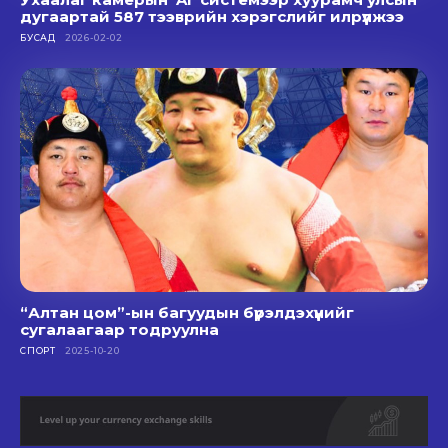
дугаартай 587 тээврийн хэрэгслийг илрүүлжээ
БУСАД
2026-02-02
“Алтан цом”-ын багуудын бүрэлдэхүүнийг
сугалаагаар тодруулна
СПОРТ
2025-10-20