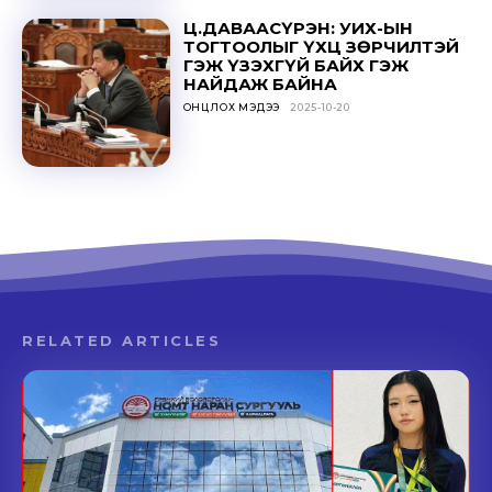
Ц.ДАВААСҮРЭН: УИХ-ЫН
ТОГТООЛЫГ ҮХЦ ЗӨРЧИЛТЭЙ
ГЭЖ ҮЗЭХГҮЙ БАЙХ ГЭЖ
НАЙДАЖ БАЙНА
ОНЦЛОХ МЭДЭЭ
2025-10-20
RELATED ARTICLES