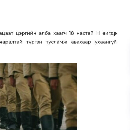
цаат цэргийн алба хаагч 18 настай Н өчигдөр
т яаралтай түргэн тусламж авахаар ухаангүй