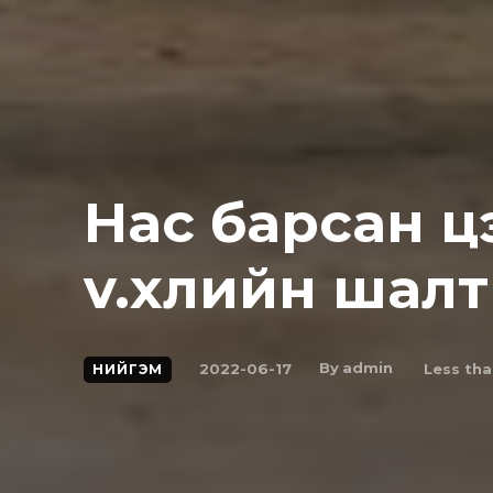
Hac бapcaн ц
v.xлийн шалт
By
admin
2022-06-17
Less tha
НИЙГЭМ