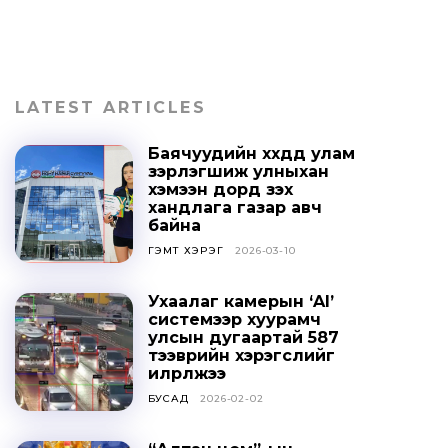
LATEST ARTICLES
Баячуудийн хүүхдүүд улам
зэрлэгшиж улныхан
хэмээн дорд үзэх
хандлага газар авч
байна
ГЭМТ ХЭРЭГ
2026-03-10
Ухаалаг камерын ‘AI’
системээр хуурамч
улсын дугаартай 587
тээврийн хэрэгслийг
илрүүлжээ
БУСАД
2026-02-02