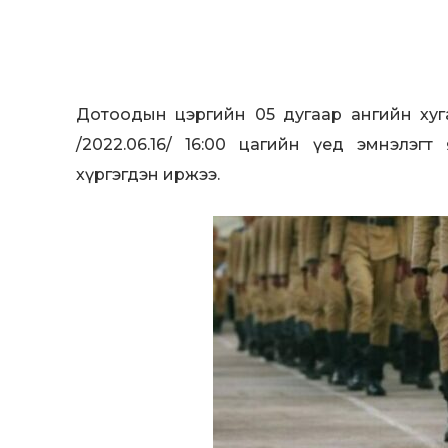
Дотоодын цэргийн 05 дугаар ангийн хуга
/2022.06.16/ 16:00 цагийн үед эмнэлэг
хүргэгдэн иржээ.