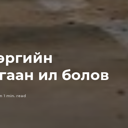
эргийн
гаан ил болов
n 1
min. read