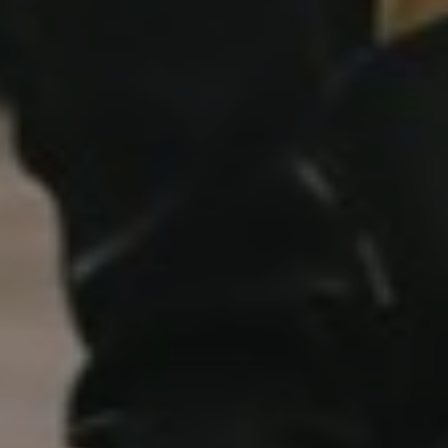
Don't miss out!
Sing up for our newsletter to stay in the loop
SUBSCRIB