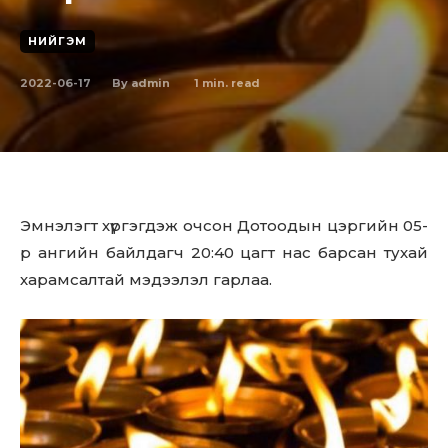
НИЙГЭМ
2022-06-17
1
min. read
By
admin
Эмнэлэгт хүргэгдэж очсон Дотоодын цэргийн 05-
р ангийн байлдагч 20:40 цагт нас барсан тухай
харамсалтай мэдээлэл гарлаа.