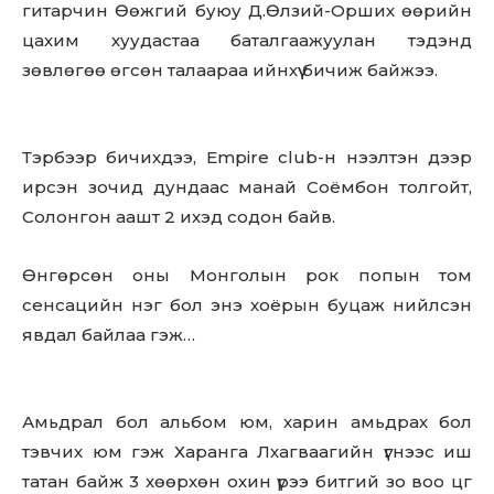
гитарчин Өөжгий буюу Д.Өлзий-Орших өөрийн
цахим хуудастаа баталгаажуулан тэдэнд
зөвлөгөө өгсөн талаараа ийнхүү бичиж байжээ.
Тэрбээр бичихдээ, Empire club-н нээлтэн дээр
ирсэн зочид дундаас манай Соёмбон толгойт,
Солонгон аашт 2 ихэд содон байв.
Өнгөрсөн оны Монголын рок попын том
сенсацийн нэг бол энэ хоёрын буцаж нийлсэн
явдал байлаа гэж…
Амьдрал бол альбом юм, харин амьдрах бол
тэвчих юм гэж Харанга Лхагваагийн үгнээс иш
татан байж 3 хөөрхөн охин үрээ битгий зо воо цг