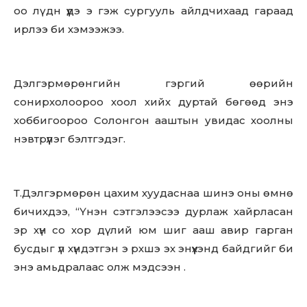
оо лү дн үүдэ э гэж сургууль айлдчихаад гараад
ирлээ би хэмээжээ.
Дэлгэрмөрөнгийн гэргий өөрийн
сонирхолоороо хоол хийх дуртай бөгөөд энэ
хоббигоороо Солонгон ааштын увидас хоолны
нэвтрүүлэг бэлтгэдэг.
Т.Дэлгэрмөрөн цахим хуудаснаа шинэ оны өмнө
бичихдээ, “Үнэн сэтгэлээсээ дурлаж хайрласан
эр хүн со хор дү лий юм шиг ааш авир гарган
бусдыг үл хүндэтгэн э рхшэ эх энүүхэнд байдгийг би
энэ амьдралаас олж мэдсээн .