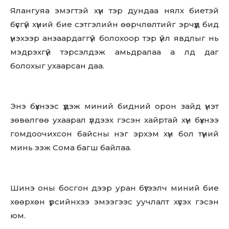
Ялангуяа эмэгтэй хүн тэр дундаа нялх биетэй
бүсгүй хүний бие сэтгэлийн өөрчлөлтийг эрчүүд бид
үнэхээр анзаардаггүй болохоор тэр үйл явдлыг нь
мэдрэхгүй тэрсэлдэж амьдралаа а лд даг
болохыг ухаарсан даа.
Энэ бүхнээс үүдэж миний бидний орон зайд үнэт
зөвөлгөө ухаарал үлдээх гэсэн хайртай хүн бүхнээ
гомдоочихсон байсны нэг эрхэм хүн бол түүний
минь ээж Сома багш байлаа.
Шинэ оны босгон дээр уран бүтээлч миний бие
хөөрхөн үрсийнхээ эмээгээс уучлалт хүсэх гэсэн
юм.