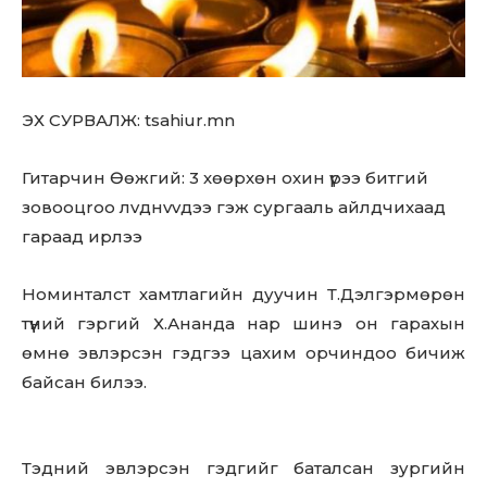
ЭХ СУРВАЛЖ: tsahiur.mn
Гитарчин Өөжгий: 3 хөөрхөн охин үрээ битгий
зовooцroo лvднvvдээ гэж сургааль айлдчихаад
гараад ирлээ
Номинталст хамтлагийн дуучин Т.Дэлгэрмөрөн
түүний гэргий Х.Ананда нар шинэ он гарахын
өмнө эвлэрсэн гэдгээ цахим орчиндоо бичиж
байсан билээ.
Тэдний эвлэрсэн гэдгийг баталсан зургийн