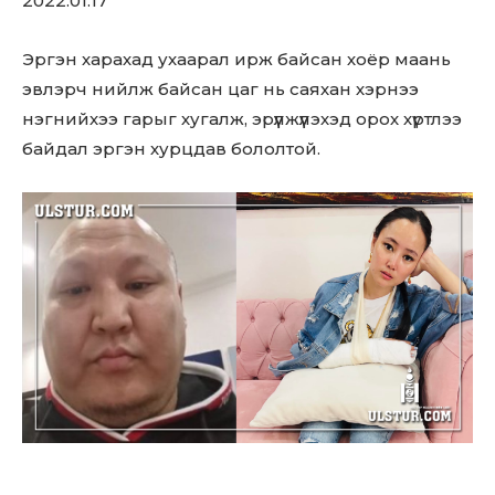
2022.01.17
Эргэн харахад ухаарал ирж байсан хоёр маань
эвлэрч нийлж байсан цаг нь саяхан хэрнээ
нэгнийхээ гарыг хугалж, эрүүлжүүлэхэд орох хүртлээ
байдал эргэн хурцдав бололтой.