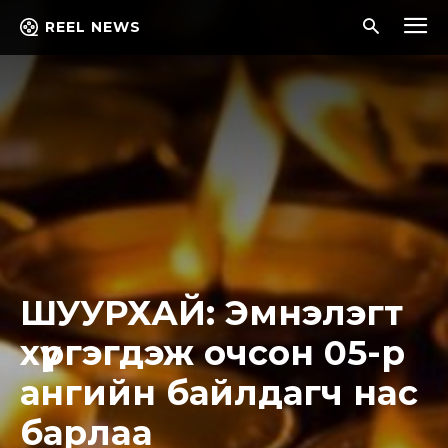
REEL NEWS
ШУУРХАЙ: Эмнэлэгт
хүргэгдэж очсон 05-р
ангийн байлдагч нac
бapлaa