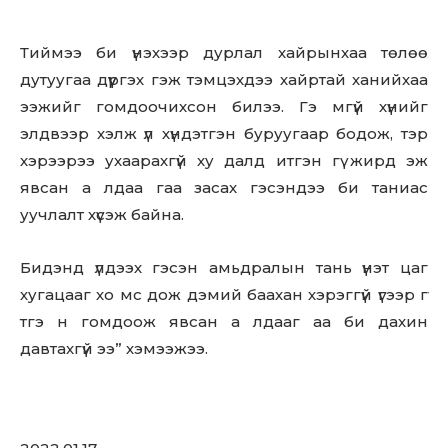
Don't miss
Тиймээ би үнэхээр дурлал хайрынхаа төлөө
out!
дутуугаа дүүргэх гэж тэмцэхдээ хайртай ханийхаа
ээжийг гомдоочихсон билээ. Гэ мгүй хүнийг
Sing up for our newsletter
элдвээр хэлж үл хүндэтгэн буруугаар бодож, тэр
to stay in the loop.
хэрээрээ ухаарахгүй ху далд итгэн гү жирд эж
явсан а лдаа гаа засах гэсэндээ би таниас
SUBSCRIBE
уучлалт хүсэж байна.
Бидэнд үлдээх гэсэн амьдралын тань үнэт цаг
хугацааг хо мс дож дэмий баахан хэрэггүй үгээр гү
тгэ н гомдоож явсан а лдааг аа би дахин
давтахгүй ээ” хэмээжээ.