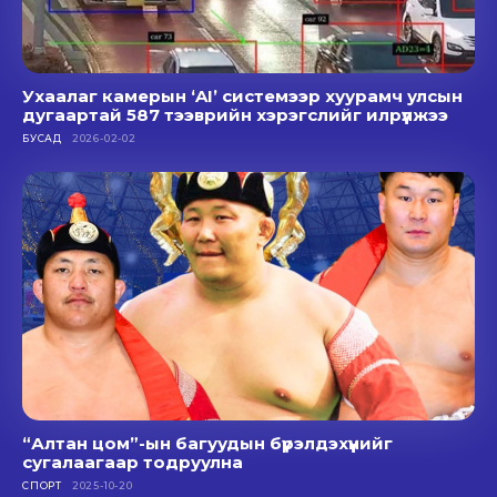
Ухаалаг камерын ‘AI’ системээр хуурамч улсын
дугаартай 587 тээврийн хэрэгслийг илрүүлжээ
БУСАД
2026-02-02
“Алтан цом”-ын багуудын бүрэлдэхүүнийг
сугалаагаар тодруулна
СПОРТ
2025-10-20