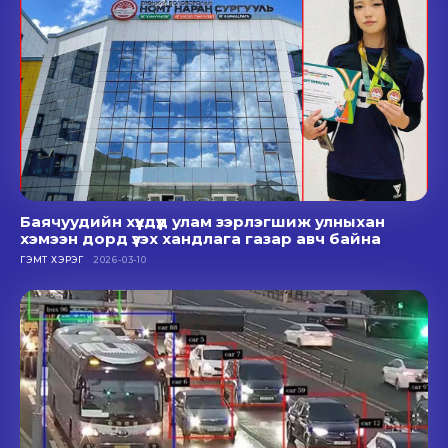
Баячуудийн хүүхдүүд улам зэрлэгшиж улныхан
хэмээн дорд үзэх хандлага газар авч байна
ГЭМТ ХЭРЭГ
2026-03-10