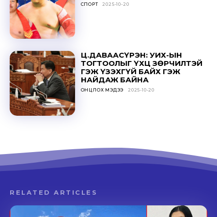
СПОРТ
2025-10-20
Ц.ДАВААСҮРЭН: УИХ-ЫН
ТОГТООЛЫГ ҮХЦ ЗӨРЧИЛТЭЙ
ГЭЖ ҮЗЭХГҮЙ БАЙХ ГЭЖ
НАЙДАЖ БАЙНА
ОНЦЛОХ МЭДЭЭ
2025-10-20
RELATED ARTICLES