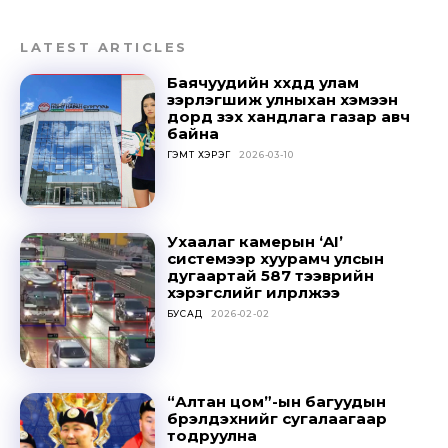
LATEST ARTICLES
Баячуудийн хүүхдүүд улам
зэрлэгшиж улныхан хэмээн
дорд үзэх хандлага газар авч
байна
ГЭМТ ХЭРЭГ
2026-03-10
Ухаалаг камерын ‘AI’
системээр хуурамч улсын
дугаартай 587 тээврийн
хэрэгслийг илрүүлжээ
БУСАД
2026-02-02
“Алтан цом”-ын багуудын
бүрэлдэхүүнийг сугалаагаар
тодруулна