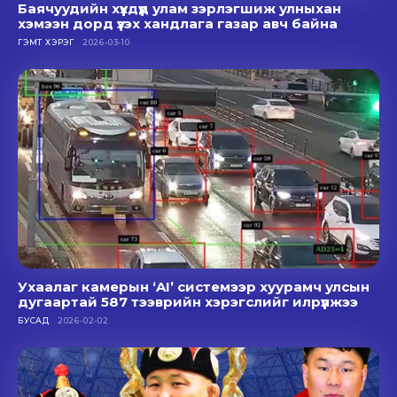
Баячуудийн хүүхдүүд улам зэрлэгшиж улныхан
хэмээн дорд үзэх хандлага газар авч байна
ГЭМТ ХЭРЭГ
2026-03-10
Ухаалаг камерын ‘AI’ системээр хуурамч улсын
дугаартай 587 тээврийн хэрэгслийг илрүүлжээ
БУСАД
2026-02-02