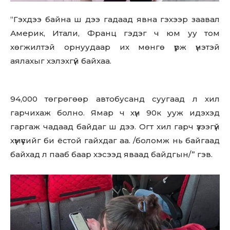
“Гэхдээ байна ш дээ гадаад явна гэхээр заавал
Америк, Итали, Франц гэдэг ч юм уу том
хөгжилтэй орнуудаар их мөнгө үрж үнэтэй
аялахыг хэлэхгүй байхаа.
94,000 төгрөгөөр автобусанд суугаад л хил
гарчихаж болно. Ямар ч хүн 90к ууж идэхэд
гаргаж чадаад байдаг ш дээ. Огт хил гарч үзээгүй
хүмүүсийг би ёстой гайхдаг аа. /боломж нь байгаад
байхад л пааб баар хэсээд яваад байдгын/” гэв.
Don't miss
out!