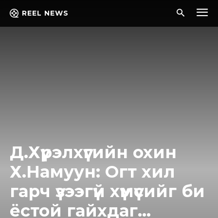
REEL NEWS
Д.Хүрэлхүүгийн охин
Х.Намуун: Огт хил
гарч үзээгүй хүмүүсийг би
ёстой гайхдаг…