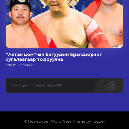
“Алтан цом”-ын багуудын бүрэлдэхүүнийг
сугалаагаар тодруулна
СПОРТ
2025-10-20
© Newspaper WordPress Theme by TagDiv