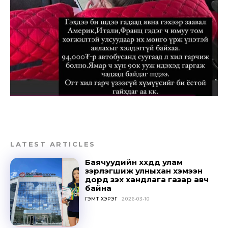
Sing up for our newsletter
to stay in the loop.
SUBSCRIBE
LATEST ARTICLES
Баячуудийн хүүхдүүд улам
зэрлэгшиж улныхан хэмээн
дорд үзэх хандлага газар авч
байна
ГЭМТ ХЭРЭГ
2026-03-10