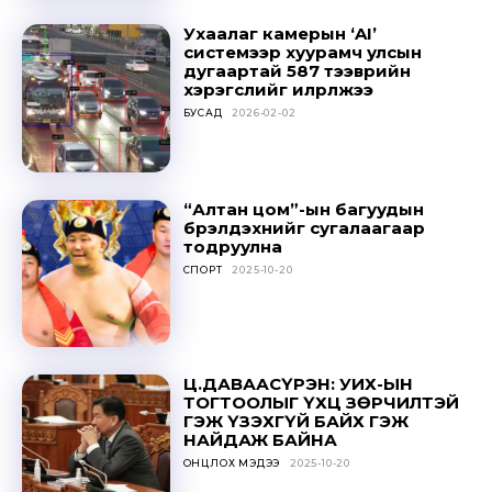
Ухаалаг камерын ‘AI’
системээр хуурамч улсын
дугаартай 587 тээврийн
хэрэгслийг илрүүлжээ
БУСАД
2026-02-02
“Алтан цом”-ын багуудын
бүрэлдэхүүнийг сугалаагаар
тодруулна
СПОРТ
2025-10-20
Ц.ДАВААСҮРЭН: УИХ-ЫН
ТОГТООЛЫГ ҮХЦ ЗӨРЧИЛТЭЙ
ГЭЖ ҮЗЭХГҮЙ БАЙХ ГЭЖ
НАЙДАЖ БАЙНА
ОНЦЛОХ МЭДЭЭ
2025-10-20