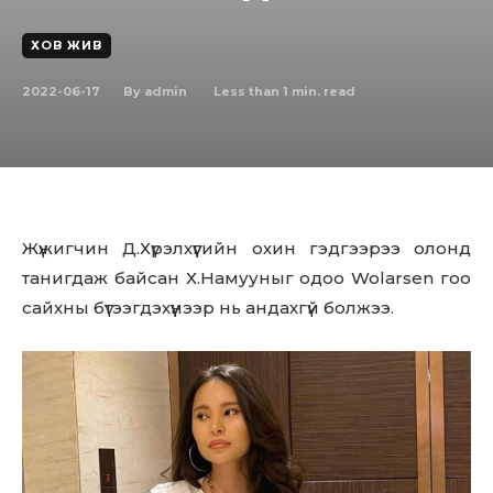
ХОВ ЖИВ
2022-06-17
Less than 1
min. read
By
admin
Жүжигчин Д.Хүрэлхүүгийн охин гэдгээрээ олонд
танигдаж байсан Х.Намууныг одоо Wolarsen гоо
сайхны бүтээгдэхүүнээр нь андахгүй болжээ.