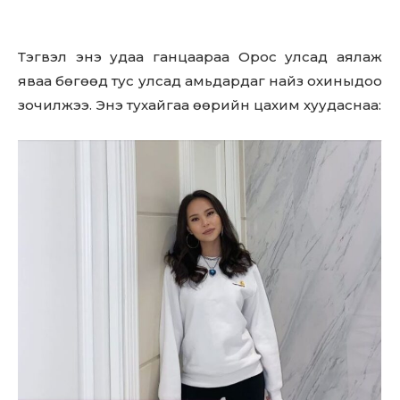
Тэгвэл энэ удаа ганцаараа Орос улсад аялаж
яваа бөгөөд тус улсад амьдардаг найз охиныдоо
зочилжээ. Энэ тухайгаа өөрийн цахим хуудаснаа: