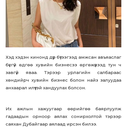
Хэд хэдэн кинонд дүр бүтээгээд амжсан авъяаслаг
бүсгүй өдгөө хувийн бизнесээ өргөжүүлээд тун ч
завгүй яваа. Тэрээр урлагийн салбараас
хөндийрч хувийн бизнес болон найз залуудаа
анхаарал илүүтэй хандуулах болсон.
Их ажлын хажуугаар өөрийгөө баярлуулж
гадаадын орноор аялах сонирхолтой тэрээр
саяхан Дубайгаар аялаад ирсэн билээ.