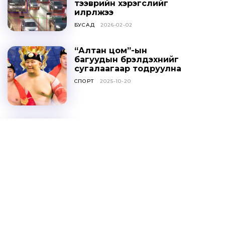
тээврийн хэрэгслийг
илрүүлжээ
БУСАД
2026-02-02
“Алтан цом”-ын
багуудын бүрэлдэхүүнийг
сугалаагаар тодруулна
СПОРТ
2025-10-20
Ц.ДАВААСҮРЭН: УИХ-ЫН
ТОГТООЛЫГ ҮХЦ
ЗӨРЧИЛТЭЙ ГЭЖ
ҮЗЭХГҮЙ БАЙХ ГЭЖ
НАЙДАЖ БАЙНА
ОНЦЛОХ МЭДЭЭ
2025-10-20