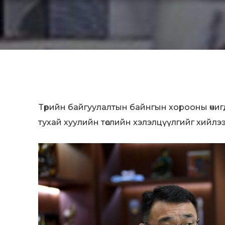
Tөрийн байгуулалтын байнгын хорооны өч
тухай хуулийн төслийн хэлэлцүүлгийг хийлээ