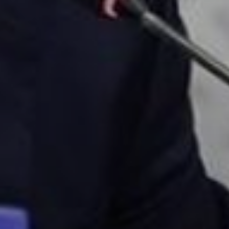
Don't miss out!
Sing up for our newsletter to stay in the loop
SUBSCRIB