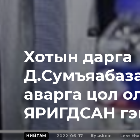
Хотын дарга
Д.Сумъяабаз
аварга цол о
ЯРИГДСАН гэв 
By
admin
2022-06-17
Less tha
НИЙГЭМ