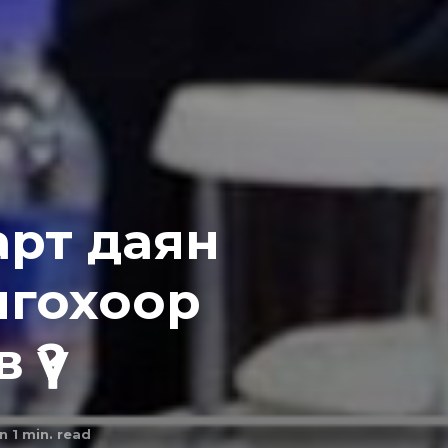
арт даян
лгохоор
үү?
n 1
min. read