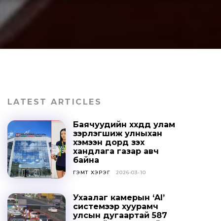
LATEST ARTICLES
Баячуудийн хүүхдүүд улам
зэрлэгшиж улныхан
хэмээн дорд үзэх
хандлага газар авч
байна
ГЭМТ ХЭРЭГ
2026-03-10
Ухаалаг камерын ‘AI’
системээр хуурамч
улсын дугаартай 587