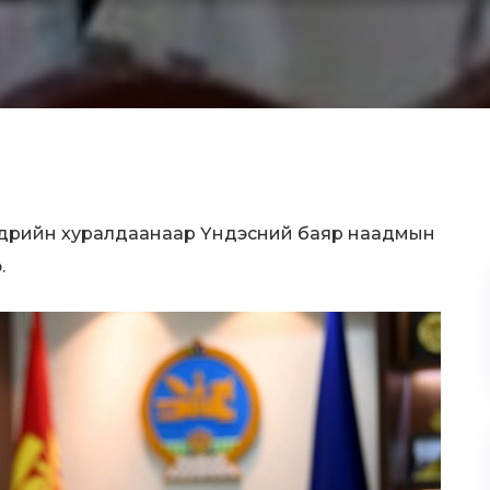
игдрийн хуралдаанаар Үндэсний баяр наадмын
.