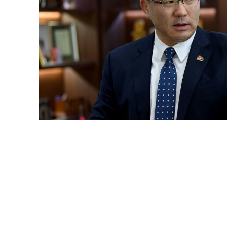
Хуралдааны үеэр УИХ-ын гишүүн Д.Тог
үзүүрлэсэн бөхөд цол өгдөггүй. Түрүүлсэн бөх
авах нь. Ийм юм хэзээ ч байж болохгүй. Э