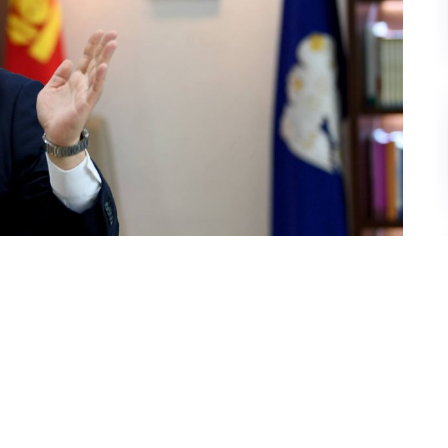
тохсүрэн хэлэхдээ “
Монголын ард түмэн
 нь манлайлж явдаг. Гэтэл үзүүрлэчихээд бүгд цол
нэ хуулийн төсөл дэмжигдээд батлагдлаа гэхэд