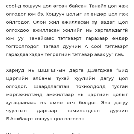
cool-д хошууч цол өгсөн байсан. Танайх цол яаж
олгодог юм бэ. Хошууч цолыг их өндөр цол гэж
ойлгодог. Олон жил ажилласан хүн авдаг. Цол
олгохдоо ажилласан жилийг нь харгалздаггүй
юм уу. Танайхаас тэтгэвэрт гарахаар өндөр
тогтоолгодог. Тэгвэл дуучин A cool тэтгэвэрт
гарахдаа хэдэн төгрөгийн тэтгэвэр авах уу” гэв.
Хариуд нь ШШГЕГ-ын дарга Д.Загджав “Бид
Цэргийн албаны тухай хуулийн дагуу цол
олгодог. Шаардлагатай тохиолдолд тусгай
мэргэжилтэнд амжилтаар нь цэргийн цолыг
хугацаанаас нь өмнө өгч болдог. Энэ дагуу
чуулгын даргаар томилогдсон дуучин
Б.Анхбаярт хошууч цол олгосон.