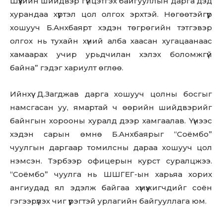
Шүүхийн шийдвэр гүйцэтгэх байгууллын дарга дэд
хурандаа хүртэл цол олгох эрхтэй. Нөгөөтэйгүүр
хошууч Б.Анхбаярт хэдэн төгрөгийн тэтгэвэр
олгох нь тухайн хүний алба хаасан хугацаанаас
хамаарах учир урьдчилан хэлэх боломжгүй
байна” гэдэг хариулт өглөө.
Ийнхүү Д.Загджав дарга хошууч цолны босгыг
намсгасан уу, ямартай ч өөрийн шийдвэрийг
байнгын хорооны хуралд дээр хамгаалав. Үүнээс
хэдэн сарын өмнө Б.Анхбаярыг “Соёмбо”
чуулгын даргаар томилсны дараа хошууч цол
нэмсэн. Тэрбээр офицерын курст суралцжээ.
“Соёмбо” чуулга нь ШШГЕГ-ын харьяа хорих
ангиудад ял эдэлж байгаа хүмүүжигчдийг соён
гэгээрүүлэх чиг үүрэгтэй урлагийн байгууллага юм.