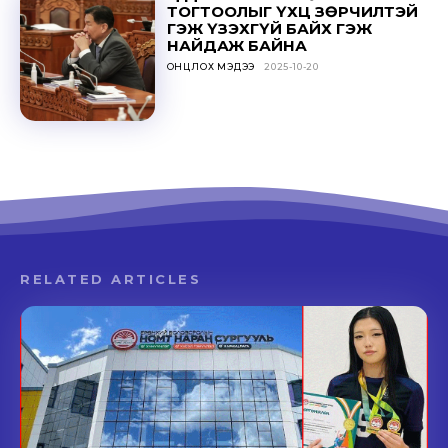
ТОГТООЛЫГ ҮХЦ ЗӨРЧИЛТЭЙ
ГЭЖ ҮЗЭХГҮЙ БАЙХ ГЭЖ
НАЙДАЖ БАЙНА
ОНЦЛОХ МЭДЭЭ
2025-10-20
RELATED ARTICLES