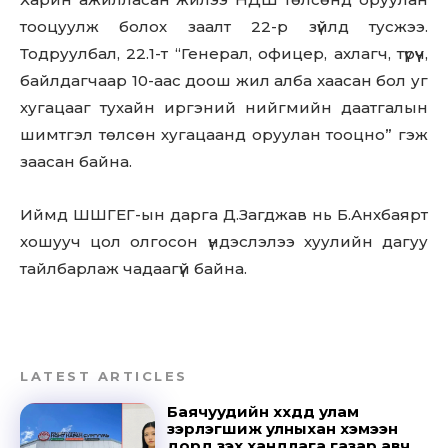
тооцуулж болох заалт 22-р зүйлд тусжээ.
Тодруулбал, 22.1-т “Генерал, офицер, ахлагч, түрүүч,
байлдагчаар 10-аас доош жил алба хаасан бол уг
хугацааг тухайн иргэний нийгмийн даатгалын
шимтгэл төлсөн хугацаанд оруулан тооцно” гэж
заасан байна.
Иймд ШШГЕГ-ын дарга Д.Загджав нь Б.Анхбаярт
хошууч цол олгосон үндэслэлээ хуулийн дагуу
тайлбарлаж чадаагүй байна.
LATEST ARTICLES
Баячуудийн хүүхдүүд улам
зэрлэгшиж улныхан хэмээн
дорд үзэх хандлага газар авч