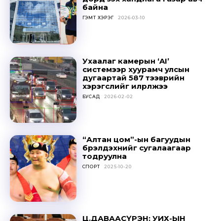
байна
ГЭМТ ХЭРЭГ
2026-03-10
Ухаалаг камерын ‘AI’
системээр хуурамч улсын
дугаартай 587 тээврийн
хэрэгслийг илрүүлжээ
БУСАД
2026-02-02
“Алтан цом”-ын багуудын
бүрэлдэхүүнийг сугалаагаар
тодруулна
СПОРТ
2025-10-20
Ц.ДАВААСҮРЭН: УИХ-ЫН