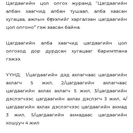
Цагдаагийн цол олгох журамд “Цагдаагийн
албан хаагчид албан тушаал, алба хаасан
хугацаа, ажлын бүтээлийг харгалзан цагдаагийн
цол олгоно” гэж заасан байна.
Цагдаагийн алба хаагчид цагдаагийн цол
олгоход дор дурдсан хугацааг баримтлана
гэжээ.
ҮҮНД: 1/цагдаагийн дэд ахлагчаас цагдаагийн
ахлагч 5 жил, 2/цагдаагийн ахлагчаас
цагдаагийн ахлах ахлагч 5 жил, 3/цагдаагийн
дэслэгчээс цагдаагийн ахлах дэслэгч 3 жил, 4/
цагдаагийн ахлах дэслэгчээс цагдаагийн ахмад
3 жил, 5/цагдаагийн ахмадаас цагдаагийн
хошууч 4 жил