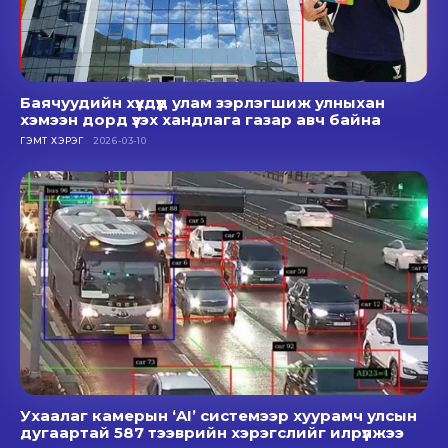
Баячуудийн хүүхдүүд улам зэрлэгшиж улныхан
хэмээн дорд үзэх хандлага газар авч байна
ГЭМТ ХЭРЭГ
2026-03-10
Ухаалаг камерын ‘AI’ системээр хуурамч улсын
дугаартай 587 тээврийн хэрэгслийг илрүүлжээ