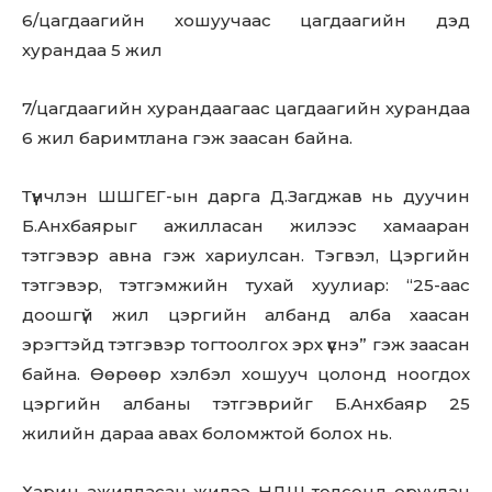
6/цагдаагийн хошуучаас цагдаагийн дэд
хурандаа 5 жил
7/цагдаагийн хурандаагаас цагдаагийн хурандаа
6 жил баримтлана гэж заасан байна.
Түүнчлэн ШШГЕГ-ын дарга Д.Загджав нь дуучин
Don't miss
Б.Анхбаярыг ажилласан жилээс хамааран
тэтгэвэр авна гэж хариулсан. Тэгвэл, Цэргийн
out!
тэтгэвэр, тэтгэмжийн тухай хуулиар: “25-аас
Sing up for our newsletter
доошгүй жил цэргийн албанд алба хаасан
to stay in the loop.
эрэгтэйд тэтгэвэр тогтоолгох эрх үүснэ” гэж заасан
байна. Өөрөөр хэлбэл хошууч цолонд ноогдох
SUBSCRIBE
цэргийн албаны тэтгэврийг Б.Анхбаяр 25
жилийн дараа авах боломжтой болох нь.
Харин ажилласан жилээ НДШ төлсөнд оруулан