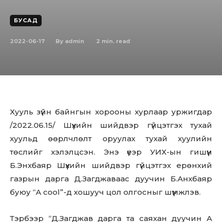
БУСАД
2022-06-17
2
min. read
By
admin
Хууль зүйн байнгын хорооны хурлаар уржигдар
/2022.06.15/ Шүүхийн шийдвэр гүйцэтгэх тухай
хуульд өөрлчлөлт оруулах тухай хуулийн
төслийг хэлэлцсэн. Энэ үеэр УИХ-ын гишүүн
Б.Энхбаяр Шүүхийн шийдвэр гүйцэтгэх ерөнхий
газрын дарга Д.Загджаваас дуучин Б.Анхбаяр
буюу “А сооl”-д хошууч цол олгосныг шүүмжлэв.
Тэрбээр “Д.Загджав дарга та саяхан дуучин A