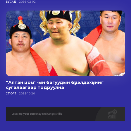
БУСАД
2026-02-02
“Алтан цом”-ын багуудын бүрэлдэхүүнийг
сугалаагаар тодруулна
СПОРТ
2025-10-20