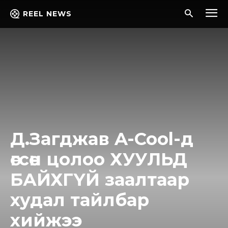
REEL NEWS
Д.Загджав A-Cool-д
өгсөн цолоо ХУУЛЬД
БАЙХГҮЙ заалтаар
худал тайлбар
хийжээ