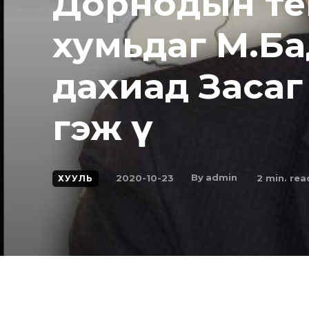
Дорнодын те
хумьдаг М.Ба
дахиад Засаг
гэж үү
By
admin
2020-10-23
2
min. rea
ХУУЛЬ