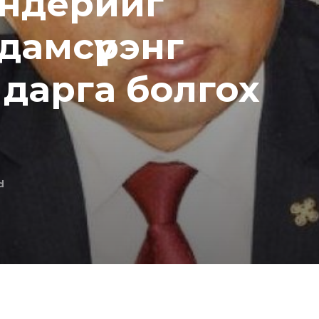
ндерийг
Don't miss out!
дамсүрэнг
Sing up for our newsletter to stay in the loop
 дарга болгох
SUBSCRIB
d