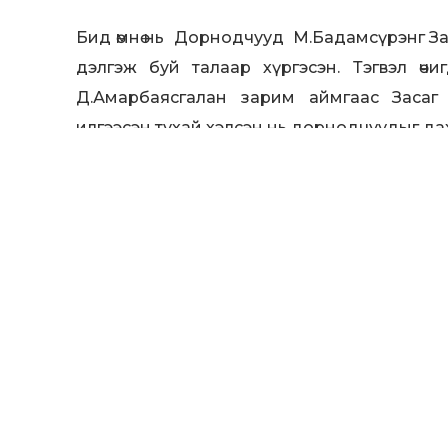
Бид өмнө нь Дорнодчууд М.Бадамсүрэнг За
дэлгэж буй талаар хүргэсэн. Тэгвэл өч
Д.Амарбаясгалан зарим аймгаас Засаг 
илгээсэн тухай хэлсэн нь дорнодчуудыг да
Учир нь М.Бадамсүрэн бидний өмнө бич
зарцуулах хөрөнгөөс шомбоддог гэнэ. 
ын хороо “том” дарга нартайгаа нийлж 
бүр хурцатгана гэж байгаа ажээ.
М.Бадамсүрэнг бид Буйр нуурыг хамгаала
шалгуулахаар иргэд хандсан ч тус газар
дуулгасан. Тэгвэл мань хүн Буйр нуураас 
хэрэгсэл болгосон гэнэ. Тодруулбал, М.Б