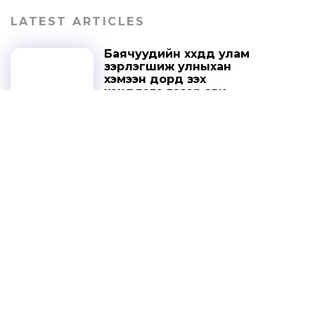
LATEST ARTICLES
Баячуудийн хүүхдүүд улам
зэрлэгшиж улныхан
хэмээн дорд үзэх
хандлага газар авч
байна
ГЭМТ ХЭРЭГ
2026-03-10
Ухаалаг камерын ‘AI’
системээр хуурамч
улсын дугаартай 587
тээврийн хэрэгслийг
илрүүлжээ
БУСАД
2026-02-02
“Алтан цом”-ын
багуудын бүрэлдэхүүнийг
сугалаагаар тодруулна
СПОРТ
2025-10-20