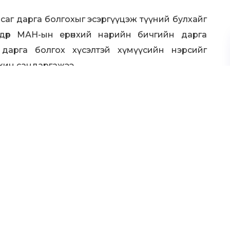
саг дарга болгохыг эсэргүүцэж түүний булхайг
игдөр МАН-ын ерөнхий нарийн бичгийн дарга
дарга болгох хүсэлтэй хүмүүсийн нэрсийг
хин сандаргажээ.
сэнээс илүү олон үйлдлээр нутаг орондоо
Тиймээс мань хүнийг Дорнод аймгийн МАН-
Засаг дарга болгоно гэвэл эсэргүүцлээ улам
х нэрээр мөнгө завшдаг гэх асуудлаар АТГ-т
 “амаа үдүүлсэн” мэт чимээгүй байгаа тухай
гадна Хэрлэн голыг ч мөн ашиглаж, мөнгө олох
адамсүрэн өөрийн найз Х.Энх-Отгоныг хэлтсийн