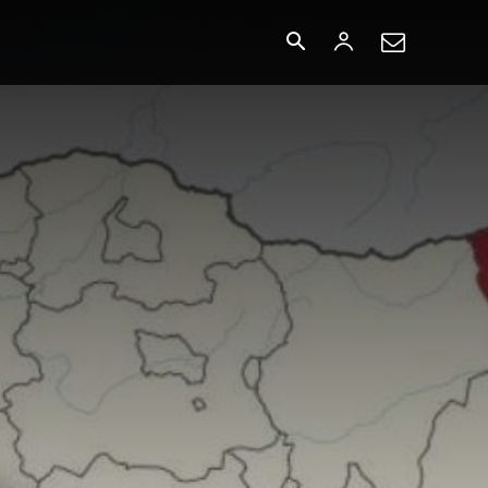
БУСАД
More