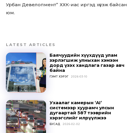
Урбан Девелопмент” ХХК-иас иргэд хүсэж байсан
юм.
LATEST ARTICLES
Баячуудийн хүүхдүүд улам
зэрлэгшиж улныхан хэмээн
дорд үзэх хандлага газар авч
байна
ГЭМТ ХЭРЭГ
2026-03-10
Ухаалаг камерын ‘AI’
системээр хуурамч улсын
дугаартай 587 тээврийн
хэрэгслийг илрүүлжээ
БУСАД
2026-02-02