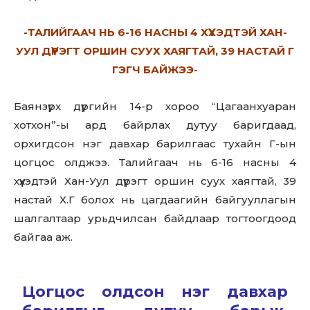
-ТАЛИЙГААЧ НЬ 6-16 НАСНЫ 4 ХҮҮХЭДТЭЙ ХАН-
УУЛ ДҮҮРЭГТ ОРШИН СУУХ ХАЯГТАЙ, 39 НАСТАЙ Г
ГЭГЧ БАЙЖЭЭ-
Баянзүрх дүүргийн 14-р хороо “Цагаанхуаран
хотхон”-ы ард байрлах дутуу баригдаад,
орхигдсон нэг давхар барилгаас тухайн Г-ын
цогцос олджээ. Талийгаач нь 6-16 насны 4
хүүхэдтэй Хан-Уул дүүрэгт оршин суух хаягтай, 39
настай Х.Г болох нь цагдаагийн байгууллагын
шалгалтаар урьдчилсан байдлаар тогтоогдоод
байгаа аж.
Цогцос олдсон нэг давхар