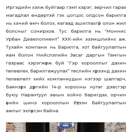
Иргэдийн хэлж буйгаар гэмт хэрэг, зөрчил гарах
магадлал өндөртэй гэх цогцос олдсон барилга
нь хэний өмч болох, яагаад ашиглахгүй олон жил
болсныг сонирхов. Тус барилга нь “Моннис
Урбан Девелопмент” ХХК-ийн эзэмшлийнх аж.
Тухайн компани нь Барилга, хот байгуулалтын
яам болон Нийслэлийн Засаг даргын Тамгын
газраас хэрэгжүүлж буй “Гэр хорооллыг дахин
төлөвлөх, барилгажуулах” төслийн хүрээнд дахин
төлөвлөлт хийх компаниудын нэгээр шалгарч,
Баянзүрх дүүргийн 14-р хорооны нутаг дэвсгэр
буюу Нарантуул захын хойно баригдах, орчин
үеийн шинэ хорооллын бүтээн байгуулалтын
ажлыг эхлүүлсэн байна.