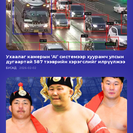
Ухаалаг камерын ‘AI’ системээр хуурамч улсын
дугаартай 587 тээврийн хэрэгслийг илрүүлжээ
БУСАД
2026-02-02