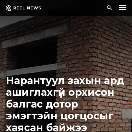
REEL NEWS
Нарантуул захын ард
ашиглахгүй орхисон
балгас дотор
эмэгтэйн цогцocыг
хаясан байжээ