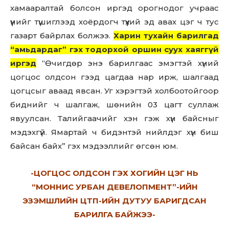
хамааралтай болсон иргэд орогнодог учраас
үүнийг түшиглээд хоёрдогч түүхий эд авах цэг ч тус
газарт байрлах болжээ.
Харин тухайн барилгад
“амьдардаг” гэх тодорхой оршин суух хаяггүй
иргэд
“Өчигдөр энэ барилгаас эмэгтэй хүний
цогцос олдсон гээд цагдаа нар ирж, шалгаад
цогцсыг аваад явсан. Уг хэрэгтэй холбоотойгоор
биднийг ч шалгаж, шөнийн 03 цагт суллаж
явуулсан. Талийгаачийг хэн гэж хүн байсныг
мэдэхгүй. Ямартай ч бидэнтэй нийлдэг хүн биш
байсан байх” гэх мэдээллийг өгсөн юм.
-ЦОГЦОС ОЛДСОН ГЭХ ХОГИЙН ЦЭГ НЬ
“МОННИС УРБАН ДЕВЕЛОПМЕНТ”-ИЙН
ЭЗЭМШЛИЙН ЦТП-ИЙН ДУТУУ БАРИГДСАН
БАРИЛГА БАЙЖЭЭ-