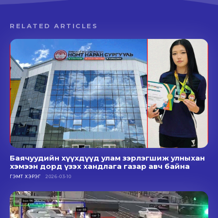
RELATED ARTICLES
Баячуудийн хүүхдүүд улам зэрлэгшиж улныхан
хэмээн дорд үзэх хандлага газар авч байна
ГЭМТ ХЭРЭГ
2026-03-10