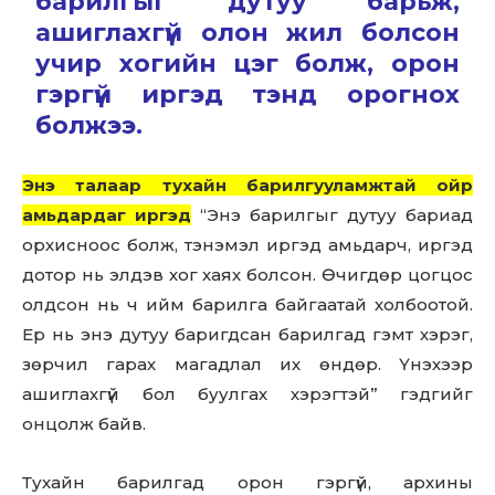
барилгыг дутуу барьж,
ашиглахгүй олон жил болсон
учир хогийн цэг болж, орон
гэргүй иргэд тэнд орогнох
болжээ.
Энэ талаар тухайн барилгууламжтай ойр
амьдардаг иргэд
“Энэ барилгыг дутуу бариад
орхисноос болж, тэнэмэл иргэд амьдарч, иргэд
дотор нь элдэв хог хаях болсон. Өчигдөр цогцос
олдсон нь ч ийм барилга байгаатай холбоотой.
Ер нь энэ дутуу баригдсан барилгад гэмт хэрэг,
зөрчил гарах магадлал их өндөр. Үнэхээр
ашиглахгүй бол буулгах хэрэгтэй” гэдгийг
онцолж байв.
Тухайн барилгад орон гэргүй, архины