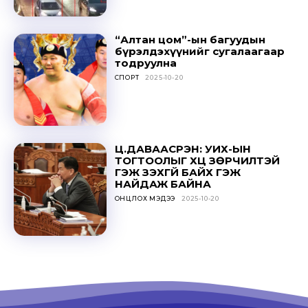
“Алтан цом”-ын багуудын
бүрэлдэхүүнийг сугалаагаар
тодруулна
СПОРТ
2025-10-20
Ц.ДАВААСҮРЭН: УИХ-ЫН
ТОГТООЛЫГ ҮХЦ ЗӨРЧИЛТЭЙ
ГЭЖ ҮЗЭХГҮЙ БАЙХ ГЭЖ
НАЙДАЖ БАЙНА
ОНЦЛОХ МЭДЭЭ
2025-10-20