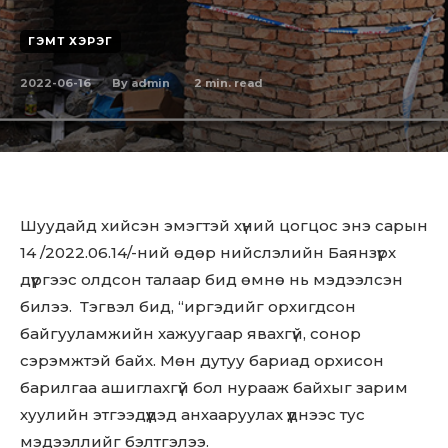
ГЭМТ ХЭРЭГ
2022-06-16
2
min. read
By
admin
Шуудайд хийсэн эмэгтэй хүний цогцос энэ сарын
14 /2022.06.14/-ний өдөр нийслэлийн Баянзүрх
дүүргээс олдсон талаар бид өмнө нь мэдээлсэн
билээ. Тэгвэл бид, “иргэдийг орхигдсон
байгууламжийн хажуугаар явахгүй, сонор
сэрэмжтэй байх. Мөн дутуу бариад орхисон
барилгаа ашиглахгүй бол нурааж байхыг зарим
хуулийн этгээдүүдэд анхааруулах үүднээс тус
мэдээллийг бэлтгэлээ.