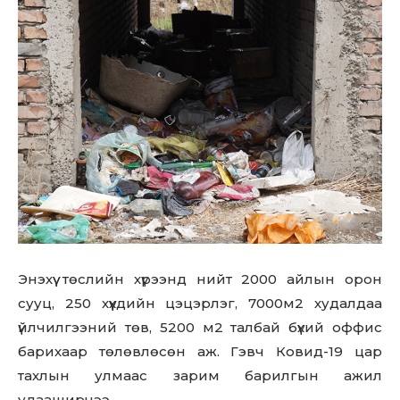
Don't miss
out!
Sing up for our newsletter
to stay in the loop.
SUBSCRIBE
Энэхүү төслийн хүрээнд нийт 2000 айлын орон
сууц, 250 хүүхдийн цэцэрлэг, 7000м2 худалдаа
үйлчилгээний төв, 5200 м2 талбай бүхий оффис
барихаар төлөвлөсөн аж. Гэвч Ковид-19 цар
тахлын улмаас зарим барилгын ажил
удааширчээ.