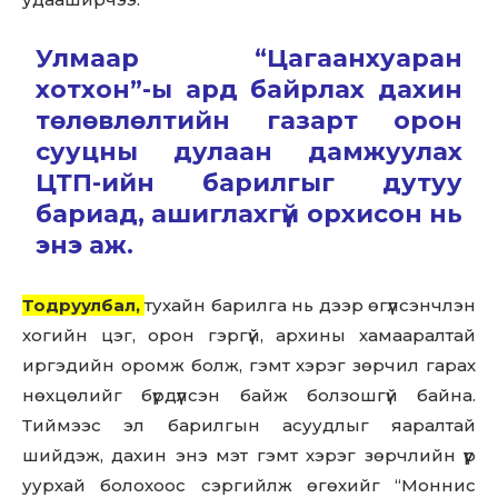
Улмаар “Цагаанхуаран
хотхон”-ы ард байрлах дахин
төлөвлөлтийн газарт орон
сууцны дулаан дамжуулах
ЦТП-ийн барилгыг дутуу
бариад, ашиглахгүй орхисон нь
энэ аж.
Тодруулбал,
тухайн барилга нь дээр өгүүлсэнчлэн
хогийн цэг, орон гэргүй, архины хамааралтай
иргэдийн оромж болж, гэмт хэрэг зөрчил гарах
нөхцөлийг бүрдүүлсэн байж болзошгүй байна.
Тиймээс эл барилгын асуудлыг яаралтай
шийдэж, дахин энэ мэт гэмт хэрэг зөрчлийн үүр
уурхай болохоос сэргийлж өгөхийг “Моннис