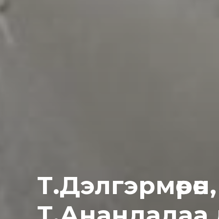
Т.Дэлгэрмөрөн
Т.Анандадаа 