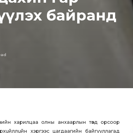
үүлэх байранд
ead
хувийн харилцаа олны анхаарлын төвд орсоор
pxuйллuйн хэргээс цarдаагийн байгууллагад