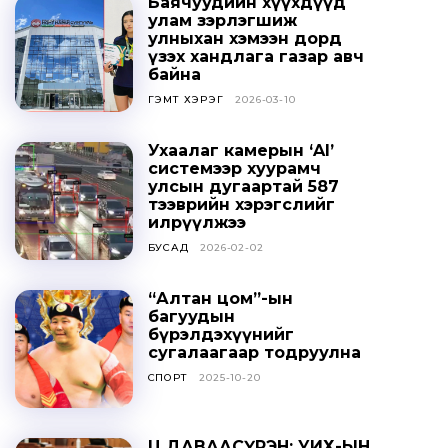
Баячуудийн хүүхдүүд
улам зэрлэгшиж
улныхан хэмээн дорд
үзэх хандлага газар авч
байна
ГЭМТ ХЭРЭГ
2026-03-10
Ухаалаг камерын ‘AI’
системээр хуурамч
улсын дугаартай 587
тээврийн хэрэгслийг
илрүүлжээ
БУСАД
2026-02-02
“Алтан цом”-ын
багуудын
бүрэлдэхүүнийг
сугалаагаар тодруулна
СПОРТ
2025-10-20
Ц.ДАВААСҮРЭН: УИХ-ЫН