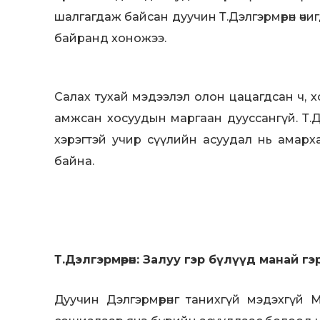
шалгагдаж байсан дуучин Т.Дэлгэрмөрөн өчиг
байранд xoножээ.
Салах тухай мэдээлэл олон цацагдсан ч, 
амжсан хосуудын маргаан дууссангүй. Т.Д
хэрэгтэй учир сүүлийн асуудал нь амарх
байна.
Т.Дэлгэрмөрөн: Залуу гэр бүлүүд манай 
Дуучин Дэлгэрмөрөнг танихгүй мэдэхгүй 