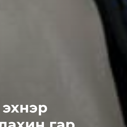
, эхнэр
дахин гap