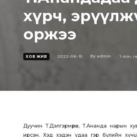
хүрч, эрүүлж
оржээ
By
admin
2022-06-15
1
min. r
ХОВ ЖИВ
Дуучин Т.Дэлгэрмөрөн, Т.Ананда нарын 
ирсэн. Хэд хэдэн удаа гэр бүлийн хүчu