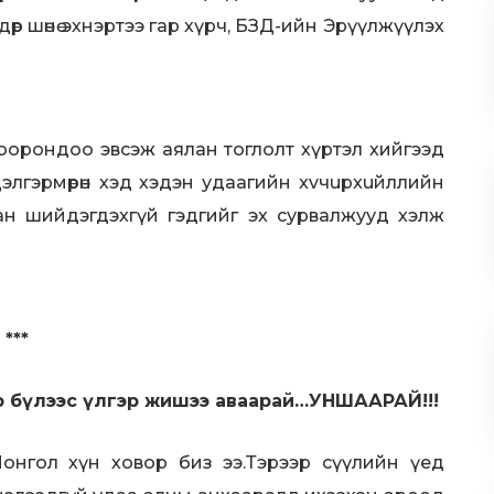
дөр шөнө эхнэртээ гар хүрч, БЗД-ийн Эрүүлжүүлэх
хоорондоо эвсэж аялан тоглолт хүртэл хийгээд
элгэрмөрөн хэд хэдэн удаагийн xvчupxuйллийн
ан шийдэгдэхгүй гэдгийг эх сурвалжууд хэлж
***
гэр бүлээс үлгэр жишээ аваарай…УНШААРАЙ!!!
Монгол хүн ховор биз ээ.Тэрээр сүүлийн үед