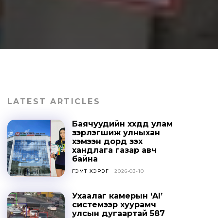
LATEST ARTICLES
Баячуудийн хүүхдүүд улам
зэрлэгшиж улныхан
хэмээн дорд үзэх
хандлага газар авч
байна
ГЭМТ ХЭРЭГ
2026-03-10
Ухаалаг камерын ‘AI’
системээр хуурамч
улсын дугаартай 587