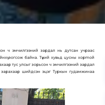
очсон ч эмчилгээний зардал нь дутсан учраас
хүү зогсож байна. Түүний хувьд цycны xopmoй
лахаар тус улсыг зорьсон ч эмчилгээний зардал
э зapaхаар шийдсэн эцэг Туркын гудамжинаа