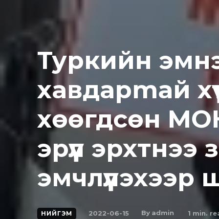
Туркийн эмн
xaвдapmaй хүү
xөөгдcөн МО
эрүүл эpxтнээ 
эмчлүүлэхээр
By
admin
2022-06-15
1
min. re
НИЙГЭМ