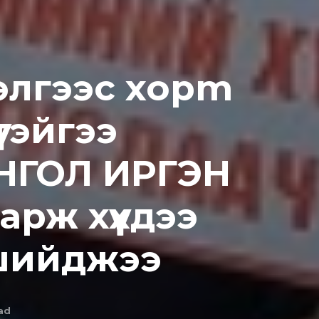
элгээс xopm
тэйгээ
НГОЛ ИРГЭН
зарж хүүхдээ
 шийджээ
ad