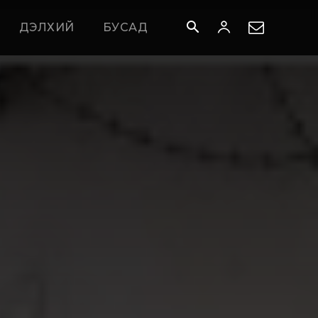
ДЭЛХИЙ
БУСАД