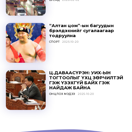
“Алтан цом”-ын багуудын
Don't miss
бүрэлдэхүүнийг сугалаагаар
тодруулна
out!
СПОРТ
2025-10-20
Sing up for our newsletter
to stay in the loop.
Ц.ДАВААСҮРЭН: УИХ-ЫН
ТОГТООЛЫГ ҮХЦ ЗӨРЧИЛТЭЙ
SUBSCRIBE
ГЭЖ ҮЗЭХГҮЙ БАЙХ ГЭЖ
НАЙДАЖ БАЙНА
ОНЦЛОХ МЭДЭЭ
2025-10-20