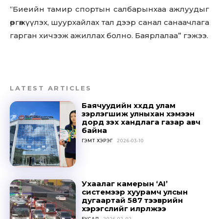
“Биеийн тамир спортын салбарынхаа ажлуудыг
өргөжүүлэх, шуурхайлах тал дээр санал санаачлага
гарган хичээж ажиллах болно. Баярлалаа” гэжээ.
LATEST ARTICLES
Баячуудийн хүүхдүүд улам
зэрлэгшиж улныхан хэмээн
дорд үзэх хандлага газар авч
байна
ГЭМТ ХЭРЭГ
2026-03-10
Ухаалаг камерын ‘AI’
системээр хуурамч улсын
дугаартай 587 тээврийн
хэрэгслийг илрүүлжээ
БУСАД
2026-02-02