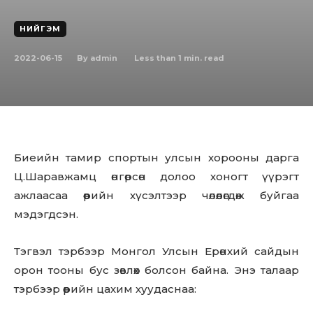
НИЙГЭМ
2022-06-15
Less than 1
min. read
By
admin
Биеийн тамир спортын улсын хорооны дарга
Ц.Шаравжамц өнгөрсөн долоо хоногт үүрэгт
ажлаасаа өөрийн хүсэлтээр чөлөөлөгдөж буйгаа
мэдэгдсэн.
Тэгвэл тэрбээр Монгол Улсын Ерөнхий сайдын
орон тооны бус зөвлөх болсон байна. Энэ талаар
тэрбээр өөрийн цахим хуудаснаа: