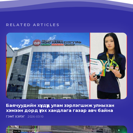
RELATED ARTICLES
Баячуудийн хүүхдүүд улам зэрлэгшиж улныхан
хэмээн дорд үзэх хандлага газар авч байна
ГЭМТ ХЭРЭГ
2026-03-10