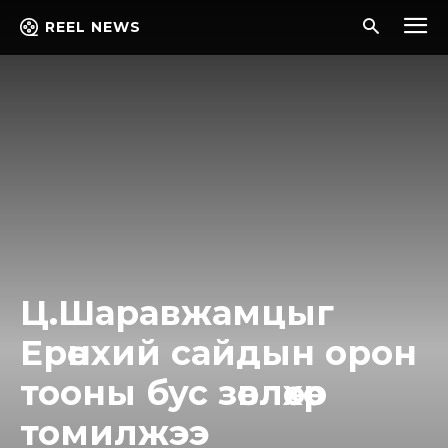
REEL NEWS
Ц.Шаравжамцыг
Ерөнхий сайдын орон
тооны бус зөвлөхөөр
томилжээ