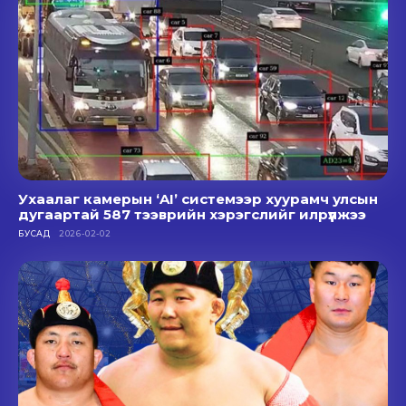
Ухаалаг камерын ‘AI’ системээр хуурамч улсын
дугаартай 587 тээврийн хэрэгслийг илрүүлжээ
БУСАД
2026-02-02