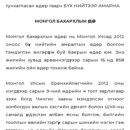
тунхагласан өдөр таарч БҮХ НИЙТЭЭР АМАРНА.
МОНГОЛ БАХАРХЛЫН ӨДӨР
Монгол бахархлын өдөр нь Монгол Улсад 2012
оноос бүх нийтийн амралтын өдөр болгон
тэмдэглэн өнгөрүүлж буй баярын өдөр юм. Энэ
жилийн хувьд арваннэгдүгээр сарын 16-нд 858
жилийн ойн өдөр тохиож байна.
Монгол Улсын Ерөнхийлөгчийн 2012 оны
нэгдүгээр сарын 9-ний өдрийн 4 тоот зарлигаар
эзэн богд Чингис хааны мэндэлсэн огноог
холбогдох ажлын хэсгийн дүгнэлт болон ШУА-ны
саналд үндэслэн албан ёсны болгож, билгийн
тооллын өвлийн тэргүүн сарын шинийн нэгэн гэж