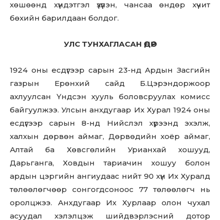
хөшөөнд хүндэтгэл үзүүлэн, чансаа өндөр хүчит
бөхийн барилдаан болдог.
УЛС ТУНХАГЛАСАН ӨДӨР
1924 оны есдүгээр сарын 23-нд Ардын Засгийн
газрын Ерөнхий сайд Б.Цэрэндоржоор
ахлуулсан Үндсэн хууль боловсруулах комисс
байгуулжээ. Улсын анхдугаар Их Хурал 1924 оны
есдүгээр сарын 8-нд Нийслэл хүрээнд эхэлж,
халхын дөрвөн аймаг, Дөрвөдийн хоёр аймаг,
Алтай ба Хөвсгөлийн Урианхай хошууд,
Дарьганга, Ховдын тариачин хошуу болон
ардын цэргийн ангиудаас нийт 90 хүн Их Хуралд
төлөөлөгчөөр сонгогдсоноос 77 төлөөлөгч нь
оролцжээ. Анхдугаар Их Хурлаар олон чухал
асуудал хэлэлцэж шийдвэрлэсний дотор