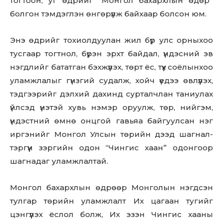
тогтоон, уг өдрийг “Монгол бахархлын өдөр”
болгон тэмдэглэн өнгөрүүлж байхаар болсон юм.
Энэ өдрийг тохиолдуулан жил бүр улс орныхоо
тусгаар тогтнол, бүрэн эрхт байдал, үндэсний эв
нэгдлийг бататган бэхжүүлэх, төрт ёс, түүх соёлынхоо
уламжлалыг гүнзгий судалж, хойч үедээ өвлүүлэх,
тэдгээрийг дэлхий дахинд сурталчлан таниулах
үйлсэд үнэтэй хувь нэмэр оруулж, төр, нийгэм,
үндэстний өмнө онцгой гавьяа байгуулсан нэг
иргэнийг Монгол Улсын төрийн дээд шагнал-
тэргүүн зэргийн одон “Чингис хаан” одонгоор
шагнадаг уламжлалтай.
Монгол бахархлын өдрөөр Монголын нэгдсэн
тулгар төрийн уламжлалт Их цагаан тугийг
цэнгүүлэх ёслол болж, Их эзэн Чингис хааны