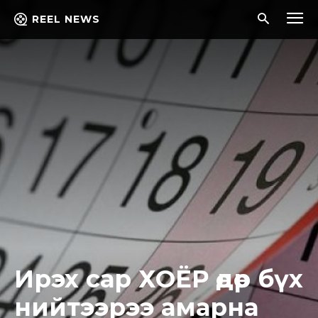
REEL NEWS
Ирэх сар ХОЁР өдөр бүх
нийтээрээ амарна