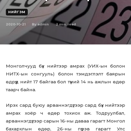
НИЙГЭМ
2020-10-21
2
min. read
By
admin
Mонголчууд бүх нийтээр амрах (УИХ-ын болон
НИТХ-ын сонгууль) болон тэмдэглэлт баярын
өдрүүд нийт 17 байгаа бол түүний 14 нь ажлын өдөр
таарч байна.
Ирэх сард буюу арваннэгдүгээр сард бүх нийтээр
амрах хоёр ч өдөр тохиох аж. Тодруулбал,
арваннэгдүгээр сарын 16-ны даваа гарагт Монгол
бахархлын өдөр, 26-ны пүрэв гарагт Улс