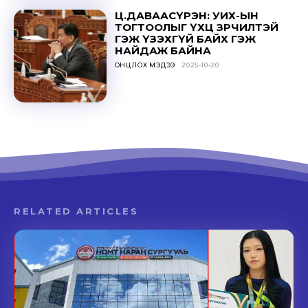
Ц.ДАВААСҮРЭН: УИХ-ЫН
ТОГТООЛЫГ ҮХЦ ЗӨРЧИЛТЭЙ
ГЭЖ ҮЗЭХГҮЙ БАЙХ ГЭЖ
НАЙДАЖ БАЙНА
ОНЦЛОХ МЭДЭЭ
2025-10-20
RELATED ARTICLES