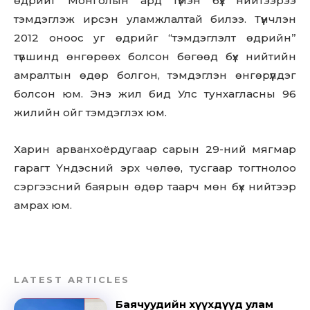
өдрийг Монголын ард түмэн бүх нийтээрээ
тэмдэглэж ирсэн уламжлалтай билээ. Түүнчлэн
2012 оноос уг өдрийг “тэмдэглэлт өдрийн”
түвшинд өнгөрөөх болсон бөгөөд бүх нийтийн
амралтын өдөр болгон, тэмдэглэн өнгөрүүлдэг
болсон юм. Энэ жил бид Улс тунхагласны 96
жилийн ойг тэмдэглэх юм.
Харин арванхоёрдугаар сарын 29-ний мягмар
гарагт Үндэсний эрх чөлөө, тусгаар тогтнолоо
сэргээсний баярын өдөр таарч мөн бүх нийтээр
амрах юм.
LATEST ARTICLES
Баячуудийн хүүхдүүд улам