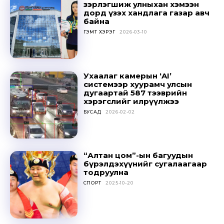
зэрлэгшиж улныхан хэмээн
дорд үзэх хандлага газар авч
байна
ГЭМТ ХЭРЭГ
2026-03-10
Ухаалаг камерын ‘AI’
системээр хуурамч улсын
дугаартай 587 тээврийн
хэрэгслийг илрүүлжээ
БУСАД
2026-02-02
“Алтан цом”-ын багуудын
бүрэлдэхүүнийг сугалаагаар
тодруулна
СПОРТ
2025-10-20