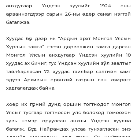
анхдугаар Үндсэн хуулийг 1924 оны
арваннэгдүгээр сарын 26-ны өдөр санал нэгтэй
баталжээ.
Хуудас бүр дээр нь “Ардын эрхт Монгол Улсын
Хурлын тамга” гэсэн дөрвөлжин тамга дарсан
Монгол Улсын анхдугаар Үндсэн хуулийн 18
хуудас эх бичиг, тус Үндсэн хуулийн зүйл заалтыг
Don't miss
тайлбарласан 72 хуудас тайлбар сэлтийн хамт
out!
эдүгээ Архивын ерөнхий газрын сан хөмрөгт
хадгалагдаж байна.
Sing up for our newsletter
to stay in the loop.
Хоёр их гүрний дунд оршин тогтнодог Монгол
Улсыг тусгаар тогтносон улс болоход томоохон
SUBSCRIBE
хувь нэмэр оруулсан анхны Үндсэн хуулиа
баталж, Бүгд Найрамдах улсаа тунхагласан энэ