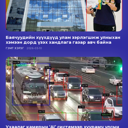
Баячуудийн хүүхдүүд улам зэрлэгшиж улныхан
хэмээн дорд үзэх хандлага газар авч байна
ГЭМТ ХЭРЭГ
2026-03-10
Ухаалаг камерын ‘AI’ системээр хуурамч улсын