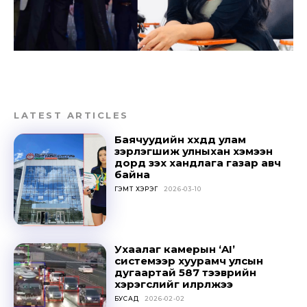
LATEST ARTICLES
Баячуудийн хүүхдүүд улам
зэрлэгшиж улныхан хэмээн
дорд үзэх хандлага газар авч
байна
ГЭМТ ХЭРЭГ
2026-03-10
Ухаалаг камерын ‘AI’
системээр хуурамч улсын
дугаартай 587 тээврийн
хэрэгслийг илрүүлжээ
БУСАД
2026-02-02