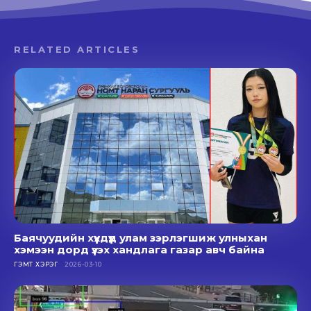
RELATED ARTICLES
Баячуудийн хүүхдүүд улам зэрлэгшиж улныхан
хэмээн дорд үзэх хандлага газар авч байна
ГЭМТ ХЭРЭГ
2026-03-10