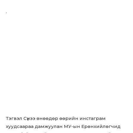
.
Тэгвэл Сүнээ өнөөдөр өөрийн инстаграм
хуудсаараа дамжуулан МУ-ын Ерөнхийлөгчид