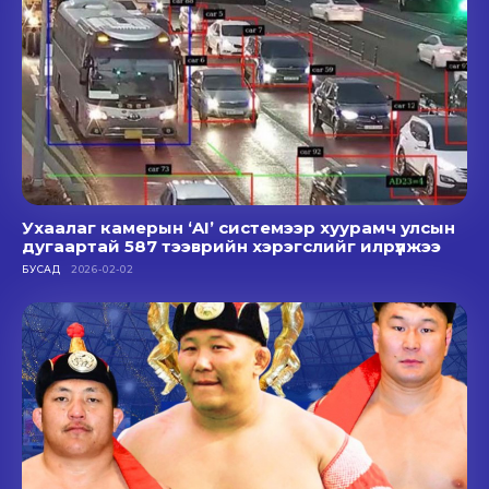
Ухаалаг камерын ‘AI’ системээр хуурамч улсын
дугаартай 587 тээврийн хэрэгслийг илрүүлжээ
БУСАД
2026-02-02