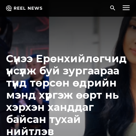
REEL NEWS
Сүнээ Ерөнхийлөгчид
үнсүүлж буй зургаараа
түүнд төрсөн өдрийн
мэнд хүргэж өөрт нь
хэрхэн ханддаг
байсан тухай
нийтлэв