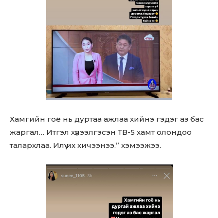
Хамгийн гоё нь дуртаа ажлаа хийнэ гэдэг аз бас
жаргал… Итгэл хүлээлгэсэн ТВ-5 хамт олондоо
талархлаа. Илүү их хичээнээ.” хэмээжээ.