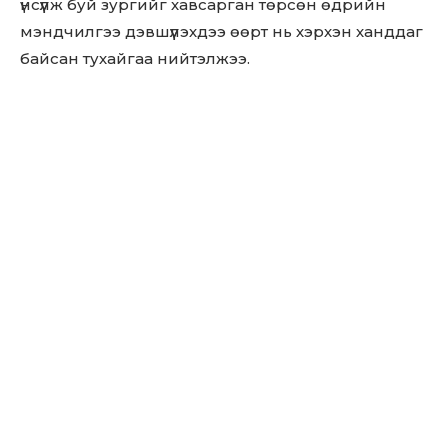
үнсүүлж буй зургийг хавсарган төрсөн өдрийн
мэндчилгээ дэвшүүлэхдээ өөрт нь хэрхэн ханддаг
байсан тухайгаа нийтэлжээ.