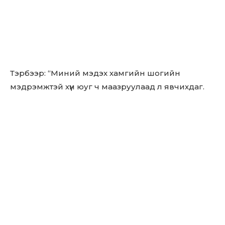
Тэрбээр: “Миний мэдэх хамгийн шогийн
мэдрэмжтэй хүн юуг ч маазруулаад л явчихдаг.