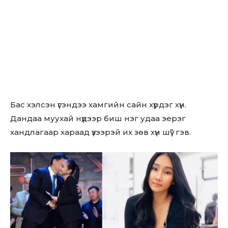
Бас хэлсэн үгэндээ хамгийн сайн хүрдэг хүн.
Дандаа муухай нүдээр биш нэг удаа эерэг
хандлагаар хараад үзээрэй их зөв хүн шүү” гэв.