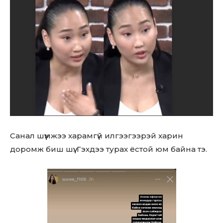
Санал шүүмжээ харамгүй илгээгээрэй харин
доромж биш шүү. Гэхдээ турах ёстой юм байна тэ.