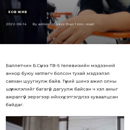
ХОВ ЖИВ
2022-06-14
Less than 1
min. read
By
admin
Баллетчин Б.Сүнээ ТВ-5 телевизийн мэдээний
анкор буюу хөтлөгч болсон тухай мэдээлэл
саяхан шуугиулж байв. Түүний шинэ ажил олны
шүүмжлэлийг багагүй дагуулж байсан ч хэл амыг
ажралгүй эерэгээр ийнхүү сэтгэгдлээ хуваалцсан
байдаг.