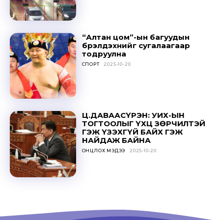
“Алтан цом”-ын багуудын
бүрэлдэхүүнийг сугалаагаар
тодруулна
СПОРТ
2025-10-20
Ц.ДАВААСҮРЭН: УИХ-ЫН
ТОГТООЛЫГ ҮХЦ ЗӨРЧИЛТЭЙ
ГЭЖ ҮЗЭХГҮЙ БАЙХ ГЭЖ
НАЙДАЖ БАЙНА
ОНЦЛОХ МЭДЭЭ
2025-10-20