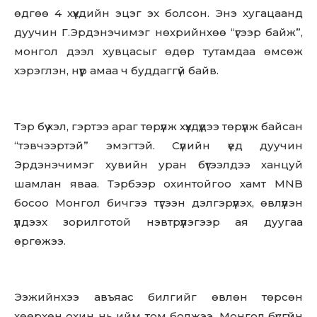
өдгөө 4 хүүхдийн эцэг эх болсон. Энэ хугацаанд
дуучин Г.Эрдэнэчимэг нөхрийнхөө “үгээр байж”,
монгол дээл хувцасыг өдөр тутамдаа өмсөж
хэрэглэн, нүүр амаа ч буддаггүй байв.
Тэр бүү хэл, гэртээ араг төрүүлж хүүхдүүдээ төрүүлж байсан
“тэвчээртэй” эмэгтэй. Сүүлийн үед дуучин
Эрдэнэчимэг хувийн уран бүтээлдээ ханцуй
шамлан яваа. Тэрбээр охинтойгоо хамт MNB
босоо Монгол бичгээ түгээн дэлгэрүүлэх, өвлүүлэн
үлдээх зорилготой нэвтрүүлэгээр ая дуугаа
өргөжээ.
Ээжийнхээ авъяас билгийг өвлөн төрсөн
хөөрхөн охин нь ийм том болжээ. Монгол бүсгүйн