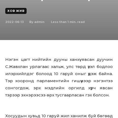
ХОВ ЖИВ
2022-06-13
Less than 1
min. read
By
admin
Нэгэн цагт нийтийн дууны ханхүү явсан дуучин
С.Жавхлан урлагаас хальж, улс төрд үзэл бодлоо
илэрхийлдэг болоод 10 гаруй оныг үдэж байна.
Тэр хооронд парламентийн гишүүнээр нэгэнтээ
сонгогдож, эрх мэдлийн оргилд хүрч явсан
тэрээр эхнэрээсээ өрх тусгаарласан гэх болсон.
Хосуудын хувьд 10 гаруй жил ханилж буй бөгөөд