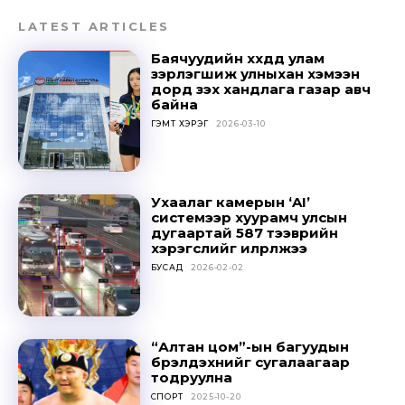
Don't miss
LATEST ARTICLES
out!
Баячуудийн хүүхдүүд улам
зэрлэгшиж улныхан хэмээн
дорд үзэх хандлага газар авч
Sing up for our newsletter
байна
to stay in the loop.
ГЭМТ ХЭРЭГ
2026-03-10
SUBSCRIBE
Ухаалаг камерын ‘AI’
системээр хуурамч улсын
дугаартай 587 тээврийн
хэрэгслийг илрүүлжээ
БУСАД
2026-02-02
“Алтан цом”-ын багуудын
бүрэлдэхүүнийг сугалаагаар
тодруулна
СПОРТ
2025-10-20