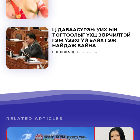
Ц.ДАВААСҮРЭН: УИХ-ЫН
ТОГТООЛЫГ ҮХЦ ЗӨРЧИЛТЭЙ
ГЭЖ ҮЗЭХГҮЙ БАЙХ ГЭЖ
НАЙДАЖ БАЙНА
ОНЦЛОХ МЭДЭЭ
2025-10-20
RELATED ARTICLES