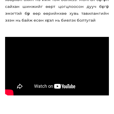
сайхан шинжийг өөрт цогцлоосон дууч бүсгүй
эмэгтэй бүр өөр өөрийнхөө хувь тавилангийн
эзэн нь байж есөн хүсэл нь биелэх болтугай