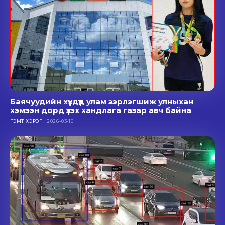
Баячуудийн хүүхдүүд улам зэрлэгшиж улныхан
хэмээн дорд үзэх хандлага газар авч байна
ГЭМТ ХЭРЭГ
2026-03-10