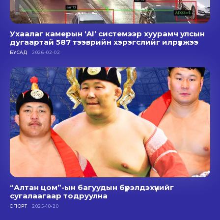
Ухаалаг камерын ‘AI’ системээр хуурамч улсын
дугаартай 587 тээврийн хэрэгслийг илрүүлжээ
БУСАД
2026-02-02
“Алтан цом”-ын багуудын бүрэлдэхүүнийг
сугалаагаар тодруулна
СПОРТ
2025-10-20