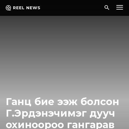
REEL NEWS
Ганц бие ээж болсон
Г.Эрдэнэчимэг дууч
охиноороо гангарав