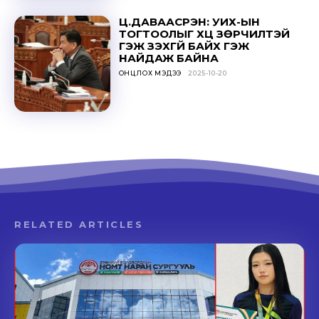
Ц.ДАВААСҮРЭН: УИХ-ЫН
ТОГТООЛЫГ ҮХЦ ЗӨРЧИЛТЭЙ
ГЭЖ ҮЗЭХГҮЙ БАЙХ ГЭЖ
НАЙДАЖ БАЙНА
ОНЦЛОХ МЭДЭЭ
2025-10-20
RELATED ARTICLES