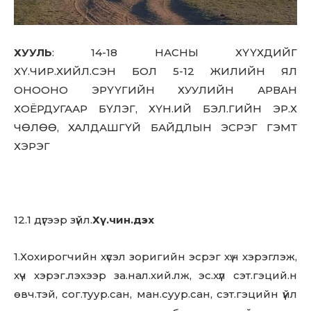
ХУУЛЬ
: 14-18 НАСНЫ ХҮҮХДИЙГ
ХҮ.ЧИР.ХИЙЛ.СЭН БОЛ 5-12 ЖИЛИЙН ЯЛ
ОНООНО ЭРҮҮГИЙН ХУУЛИЙН АРВАН
ХОЁРДУГААР БҮЛЭГ, ХҮН.ИЙ БЭЛ.ГИЙН ЭР.Х
ЧӨЛӨӨ, ХАЛДАШГҮЙ БАЙДЛЫН ЭСРЭГ ГЭМТ
ХЭРЭГ
12.1 дүгээр зүйл.
Хү.чин.дэх
1.Хохирогчийн хүсэл зоригийн эсрэг хү.ч хэрэглэж,
хүч хэрэг.лэхээр за.нал.хий.лж, эс.хүл сэт.гэций.н
өвч.тэй, сог.туур.сан, ман.суур.сан, сэт.гэцийн үйл