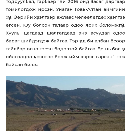
Тодруулбал, тэрбээр “Би 2016 онд Засаг даргаар
томилогдож ирсэн. Унаган Говь-Алтай аймгийн
хүн. Өөрийн хүсэлтээр ажлаас чөлөөлөгдөх хүсэлтээ
өгсөн. Юу болсон талаар одоо ярих боломжгүй.
Хууль, цагдаад шалгагдаад энэ асуудал одоо
бараг шийдэгдэж байгаа. Тэр үед би албан ёсоор
тайлбар өгнө гэсэн бодолтой байгаа. Ер нь бол үл
ойлголцол үүссэнээс болж ийм хэрэг гарсан” гэж
Don't miss
байсан билээ.
out!
Sing up for our newsletter
to stay in the loop.
SUBSCRIBE