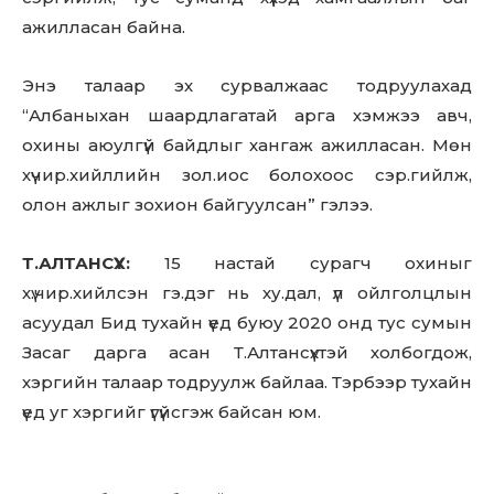
ажилласан байна.
Энэ талаар эх сурвалжаас тодруулахад
“Албаныхан шаардлагатай арга хэмжээ авч,
охины аюулгүй байдлыг хангаж ажилласан. Мөн
хүчир.хийллийн зол.иос болохоос сэр.гийлж,
олон ажлыг зохион байгуулсан” гэлээ.
Т.АЛТАНСҮХ:
15 настай сурагч охиныг
хү.чир.хийлсэн гэ.дэг нь ху.дал, үл ойлголцлын
асуудал Бид тухайн үед буюу 2020 онд тус сумын
Засаг дарга асан Т.Алтансүхтэй холбогдож,
хэргийн талаар тодруулж байлаа. Тэрбээр тухайн
үед уг хэргийг үгүйсгэж байсан юм.