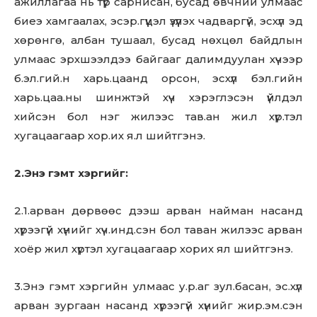
ажиллагаа нь түр сарнисан, бусад өвчний улмаас
биеэ хамгаалах, эсэр.гүүцэл үзүүлэх чадваргүй, эсхүл эд
хөрөнгө, албан тушаал, бусад нөхцөл байдлын
улмаас эрхшээлдээ байгааг далимдуулан хүчээр
б.эл.гий.н харь.цаанд орсон, эсхүл бэл.гийн
харь.цаа.ны шинжтэй хүч хэрэглэсэн үйлдэл
хийсэн бол нэг жилээс тав.ан жи.л хүр.тэл
хугацаагаар хор.их я.л шийтгэнэ.
2.Энэ гэмт хэргийг:
2.1.арван дөрвөөс дээш арван найман насанд
хүрээгүй хүнийг хүч.инд.сэн бол таван жилээс арван
хоёр жил хүртэл хугацаагаар хорих ял шийтгэнэ.
3.Энэ гэмт хэргийн улмаас у.р.аг зул.басан, эс.хүл
арван зургаан насанд хүрээгүй хүнийг жир.эм.сэн