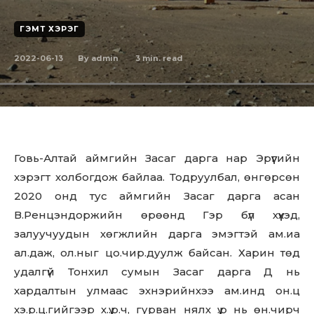
ГЭМТ ХЭРЭГ
2022-06-13
3
min. read
By
admin
Говь-Алтай аймгийн Засаг дарга нар Эрүүгийн
хэрэгт холбогдож байлаа. Тодруулбал, өнгөрсөн
2020 онд тус аймгийн Засаг дарга асан
В.Ренцэндоржийн өрөөнд Гэр бүл хүүхэд,
залуучуудын хөгжлийн дарга эмэгтэй ам.иа
ал.даж, ол.ныг цо.чир.дуулж байсан. Харин төд
удалгүй Тонхил сумын Засаг дарга Д нь
хардалтын улмаас эхнэрийнхээ ам.инд он.ц
хэ.р.ц.гийгээр х.ү.р.ч, гурван нялх ү.р нь өн.чирч