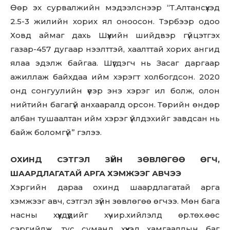
Өөр эх сурвалжийн мэдээлснээр “Т.Алтансүхэд
2.5-3 жилийн хорих ял оноосон. Тэрбээр одоо
Ховд аймаг дахь Шүүхийн шийдвэр гүйцэтгэх
газар-457 дугаар нээлттэй, хаалттай хорих ангид
ялаа эдэлж байгаа. Шүүгдэгч нь Засаг даргаар
ажиллаж байхдаа ийм хэрэгт холбогдсон. 2020
онд сонгуулийн үеэр энэ хэрэг ил болж, олон
нийтийн багагүй анхааралд орсон. Төрийн өндөр
албан тушаалтан ийм хэрэг үйлдэхийг завдсан нь
байж боломгүй” гэлээ.
ОХИНД СЭТГЭЛ ЗҮЙН ЗӨВЛӨГӨӨ ӨГЧ,
ШААРДЛАГАТАЙ АРГА ХЭМЖЭЭГ АВЧЭЭ
Хэргийн дараа охинд шаардлагатай арга
хэмжээг авч, сэтгэл зүйн зөвлөгөө өгчээ. Мөн бага
насны хүүхдүүдийг хүчир.хийлэлд өр.төх.өөс
сэргийлж, тус суманд хүүхэд хамгааллын баг