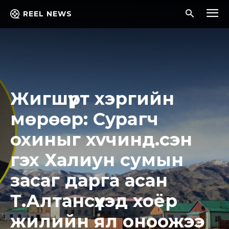
REEL NEWS
Жигшүүрт хэргийн
мөрөөр: Cypaгч
oxиныг xvчинд.cэн
гэх Халиун сумын
засаг дарга асан
Т.Алтансүхэд хоёр
жилийн ял оноожээ