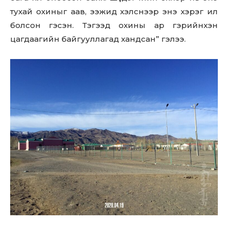
тухай охиныг аав, ээжид хэлснээр энэ хэрэг ил
болсон гэсэн. Тэгээд охины ар гэрийнхэн
цагдаагийн байгууллагад хандсан” гэлээ.