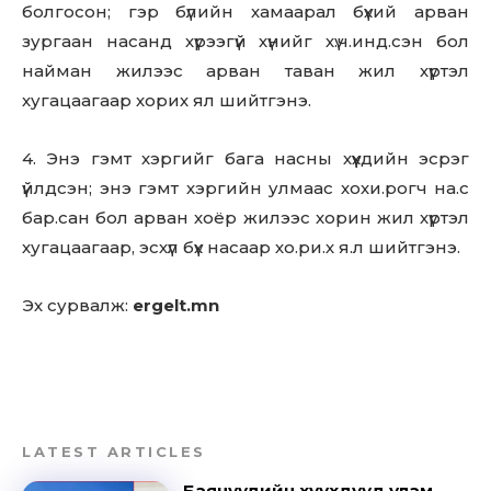
болгосон; гэр бүлийн хамаарал бүхий арван
зургаан насанд хүрээгүй хүнийг хү.ч.инд.сэн бол
найман жилээс арван таван жил хүртэл
хугацаагаар хорих ял шийтгэнэ.
4. Энэ гэмт хэргийг бага насны хүүхдийн эсрэг
үйлдсэн; энэ гэмт хэргийн улмаас хохи.рогч на.с
бар.сан бол арван хоёр жилээс хорин жил хүртэл
хугацаагаар, эсхүл бүх насаар хо.ри.х я.л шийтгэнэ.
Эх сурвалж:
ergelt.mn
LATEST ARTICLES
Баячуудийн хүүхдүүд улам