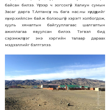
байсан билээ. Үүгээр ч зогсохгүй Халиун сумын
Засаг дарга Т.Алтансүх нь бага нас.ны хүү.хдүүдийг
хүчир.хийлсэн бай.ж болзошгүй хэрэгт холбогдож,
хууль хяналтын байгууллагаас шалгалтын
ажиллагаа явуулсан билээ. Тэгвэл бид
сэрэмжлүүлэг энэ хэргийн талаар дараах
мэдээллийг бэлтгэлээ.