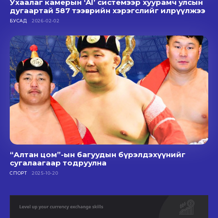
Ухаалаг камерын ‘AI’ системээр хуурамч улсын
дугаартай 587 тээврийн хэрэгслийг илрүүлжээ
БУСАД
2026-02-02
“Алтан цом”-ын багуудын бүрэлдэхүүнийг
сугалаагаар тодруулна
СПОРТ
2025-10-20