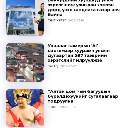
зэрлэгшиж улныхан хэмээн
дорд үзэх хандлага газар авч
байна
ГЭМТ ХЭРЭГ
2026-03-10
Ухаалаг камерын ‘AI’
системээр хуурамч улсын
дугаартай 587 тээврийн
хэрэгслийг илрүүлжээ
БУСАД
2026-02-02
“Алтан цом”-ын багуудын
бүрэлдэхүүнийг сугалаагаар
тодруулна
СПОРТ
2025-10-20