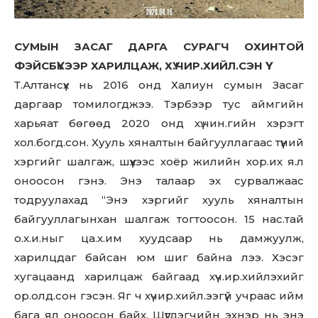
СУМЫН ЗАСАГ ДАРГА СУРАГЧ ОХИНТОЙ
ФЭЙСБҮҮКЭЭР ХАРИЛЦАЖ, ХҮ.ЧИР.ХИЙЛ.СЭН ҮҮ
Т.Алтансүх нь 2016 онд Халиун сумын Засаг
даргаар томилогджээ. Тэрбээр тус аймгийн
харьяат бөгөөд 2020 онд хү.чин.гийн хэрэгт
хол.богд.сон. Хууль хяналтын байгууллагаас түүний
хэргийг шалгаж, шүүхээс хоёр жилийн хор.их я.л
оноосон гэнэ. Энэ талаар эх сурвалжаас
тодруулахад “Энэ хэргийг хууль хяналтын
байгууллагынхан шалгаж тогтоосон. 15 нас.тай
о.х.и.ныг ца.х.им хуудсаар нь дамжуулж,
харилцдаг байсан юм шиг байна лээ. Хэсэг
хугацаанд харилцаж байгаад хүч.ир.хийлэхийг
ор.олд.сон гэсэн. Яг ч хүчир.хийл.ээгүй учраас ийм
бага ял оноосон байх. Шүүгдэгчийн эхнэр нь энэ