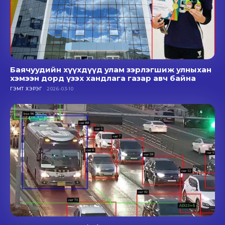
Баячуудийн хүүхдүүд улам зэрлэгшиж улныхан
хэмээн дорд үзэх хандлага газар авч байна
ГЭМТ ХЭРЭГ
2026-03-10