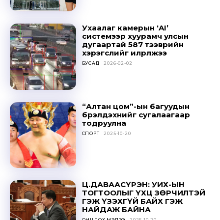
Ухаалаг камерын ‘AI’
системээр хуурамч улсын
дугаартай 587 тээврийн
хэрэгслийг илрүүлжээ
БУСАД
2026-02-02
“Алтан цом”-ын багуудын
бүрэлдэхүүнийг сугалаагаар
тодруулна
СПОРТ
2025-10-20
Ц.ДАВААСҮРЭН: УИХ-ЫН
ТОГТООЛЫГ ҮХЦ ЗӨРЧИЛТЭЙ
ГЭЖ ҮЗЭХГҮЙ БАЙХ ГЭЖ
НАЙДАЖ БАЙНА
ОНЦЛОХ МЭДЭЭ
2025-10-20