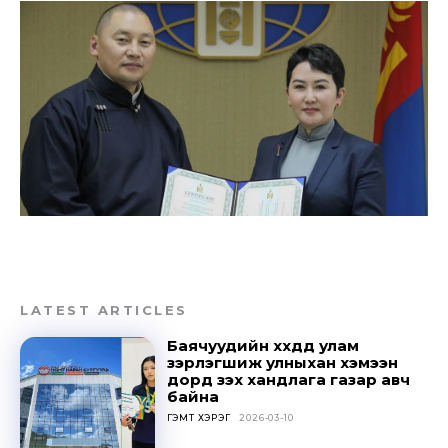
LATEST ARTICLES
Баячуудийн хүүхдүүд улам
зэрлэгшиж улныхан хэмээн
дорд үзэх хандлага газар авч
байна
ГЭМТ ХЭРЭГ
2026-03-10