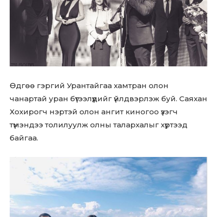
Өдгөө гэргий Урантайгаа хамтран олон
чанартай уран бүтээлүүдийг үйлдвэрлэж буй. Саяхан
Хохирогч нэртэй олон ангит киногоо үзэгч
түмэндээ толилуулж олны талархалыг хүртээд
байгаа.