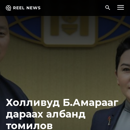
REEL NEWS
Холливуд Б.Амарааг
дараах албанд
томилов