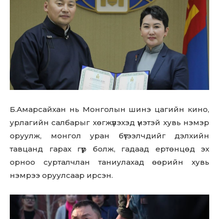
Б.Амарсайхан нь Монголын шинэ цагийн кино,
урлагийн салбарыг хөгжүүлэхэд үнэтэй хувь нэмэр
оруулж, монгол уран бүтээлчдийг дэлхийн
тавцанд гарах гүүр болж, гадаад ертөнцөд эх
орноо сурталчлан таниулахад өөрийн хувь
нэмрээ оруулсаар ирсэн.