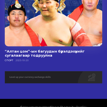
“Алтан цом”-ын багуудын бүрэлдэхүүнийг
сугалаагаар тодруулна
СПОРТ
2025-10-20
© Newspaper WordPress Theme by TagDiv