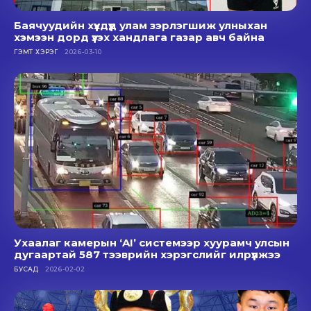
Баячуудийн хүүхдүүд улам зэрлэгшиж улныхан
хэмээн дорд үзэх хандлага газар авч байна
ГЭМТ ХЭРЭГ
2026-03-10
Ухаалаг камерын ‘AI’ системээр хуурамч улсын
дугаартай 587 тээврийн хэрэгслийг илрүүлжээ
БУСАД
2026-02-02