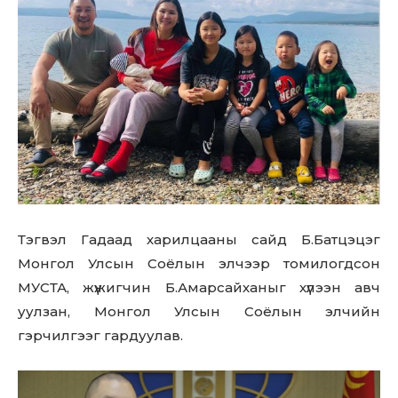
Тэгвэл Гадаад харилцааны сайд Б.Батцэцэг
Монгол Улсын Соёлын элчээр томилогдсон
МУСТА, жүжигчин Б.Амарсайханыг хүлээн авч
уулзан, Монгол Улсын Соёлын элчийн
гэрчилгээг гардуулав.