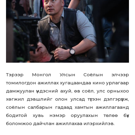
Don't miss
out!
Тэрээр Монгол Улсын Соёлын элчээр
Sing up for our newsletter
to stay in the loop.
томилогдон ажиллах хугацаандаа кино урлагаар
дамжуулан үндэсний ахуй, өв соёл, улс орныхоо
хөгжил дэвшлийг олон улсад түгээн дэлгэрүүлж,
SUBSCRIBE
соёлын салбарын гадаад хамтын ажиллагаанд
бодитой хувь нэмэр оруулахын төлөө бүх
боломжоо дайчлан ажиллахаа илэрхийлэв.