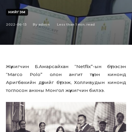
НИЙГЭМ
2022-06-13
Less than 1
min. read
By
admin
Жүжигчин Б.Амарсайхан “Netflix”-ын бүтээсэн
“Marco Polo” олон ангит түүхэн кинонд
Аригбөхийн дүрийг бүтээж, Холливудын кинонд
тоглосон анхны Монгол жүжигчин билээ.