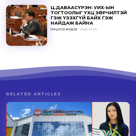
Ц.ДАВААСҮРЭН: УИХ-ЫН
ТОГТООЛЫГ ҮХЦ ЗӨРЧИЛТЭЙ
ГЭЖ ҮЗЭХГҮЙ БАЙХ ГЭЖ
НАЙДАЖ БАЙНА
ОНЦЛОХ МЭДЭЭ
2025-10-20
RELATED ARTICLES