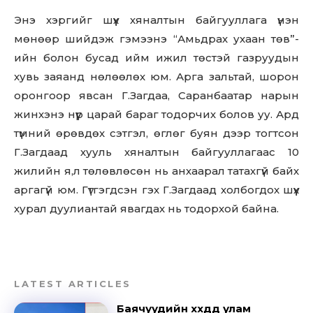
Энэ хэргийг шүүх хяналтын байгууллага үнэн
мөнөөр шийдэж гэмээнэ “Амьдрах ухаан төв”-
ийн болон бусад ийм ижил төстэй газруудын
хувь заяанд нөлөөлөх юм. Арга зальтай, шорон
оронгоор явсан Г.Загдаа, Саранбаатар нарын
жинхэнэ нүүр царай бараг тодорчих болов уу. Ард
түмний өрөвдөх сэтгэл, өглөг буян дээр тогтсон
Г.Загдаад хууль хяналтын байгууллагаас 10
жилийн я,л төлөвлөсөн нь анхаарал татахгүй байх
аргагүй юм. Гүтгэгдсэн гэх Г.Загдаад холбогдох шүүх
хурал дуулиантай явагдах нь тодорхой байна.
LATEST ARTICLES
Баячуудийн хүүхдүүд улам