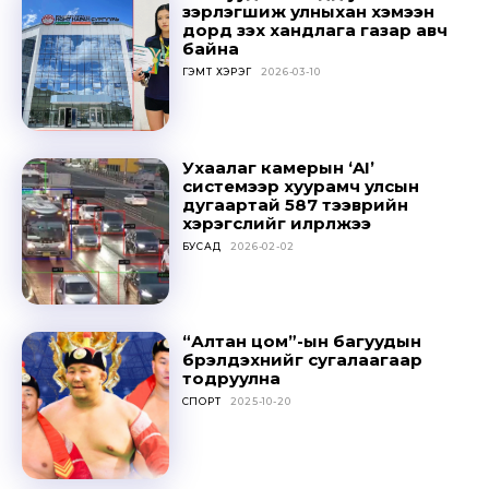
Don't miss
зэрлэгшиж улныхан хэмээн
дорд үзэх хандлага газар авч
out!
байна
ГЭМТ ХЭРЭГ
2026-03-10
Sing up for our newsletter
to stay in the loop.
Ухаалаг камерын ‘AI’
SUBSCRIBE
системээр хуурамч улсын
дугаартай 587 тээврийн
хэрэгслийг илрүүлжээ
БУСАД
2026-02-02
“Алтан цом”-ын багуудын
бүрэлдэхүүнийг сугалаагаар
тодруулна
СПОРТ
2025-10-20