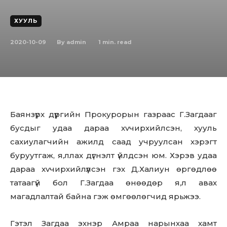
ХУУЛЬ
2020-10-09
1
min. read
By
admin
Баянзүрх дүүргийн Прокурорын газраас Г.Загдааг
бусдыг удаа дараа xvчиpхийлсэн, хууль
сахиулагчийн ажилд саад учруулсан хэрэгт
буруутгаж, я,ллах дүгнэлт үйлдсэн юм. Хэрэв удаа
дараа xvчирхийлүүлсэн гэх Д.Халиун өргөдлөө
татаагүй бол Г.Загдаа өнөөдөр я,л авах
магадлалтай байна гэж өмгөөлөгчид ярьжээ.
Гэтэл Загдаа эхнэр Амраа нарынхаа хамт