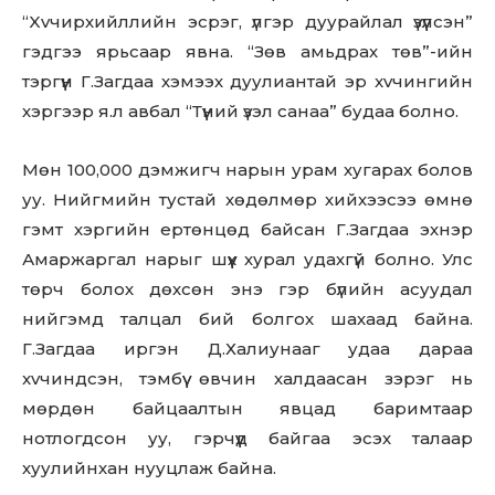
“Xvчиpхийллийн эсрэг, үлгэр дуурайлал үзүүлсэн”
гэдгээ ярьсаар явна. “Зөв амьдрах төв”-ийн
тэргүүн Г.Загдаа хэмээх дуулиантай эр xvчингийн
хэргээр я.л авбал “Түүний үзэл санаа” будаа болно.
Мөн 100,000 дэмжигч нарын урам хугарах болов
уу. Нийгмийн тустай хөдөлмөр хийхээсээ өмнө
гэмт хэргийн ертөнцөд байсан Г.Загдаа эхнэр
Амаржаргал нарыг шүүх хурал удахгүй болно. Улс
төрч болох дөхсөн энэ гэр бүлийн асуудал
нийгэмд талцал бий болгох шахаад байна.
Г.Загдаа иргэн Д.Халиунааг удаа дараа
xvчиндсэн, тэмбүү өвчин халдаасан зэрэг нь
мөрдөн байцаалтын явцад баримтаар
нотлогдсон уу, гэрчүүд байгаа эсэх талаар
хуулийнхан нууцлаж байна.