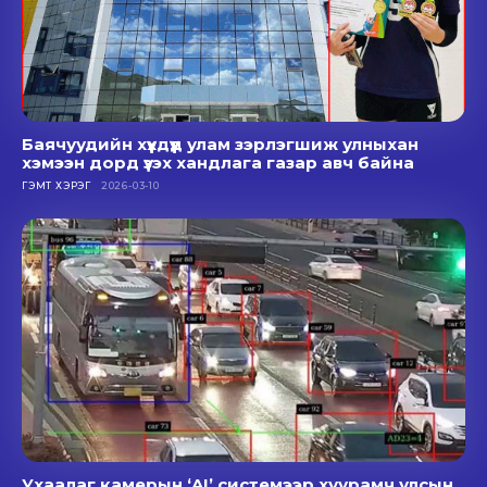
Баячуудийн хүүхдүүд улам зэрлэгшиж улныхан
хэмээн дорд үзэх хандлага газар авч байна
ГЭМТ ХЭРЭГ
2026-03-10
Ухаалаг камерын ‘AI’ системээр хуурамч улсын