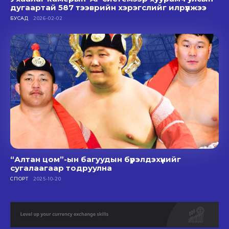
дугаартай 587 тээврийн хэрэгслийг илрүүлжээ
БУСАД
2026-02-02
“Алтан цом”-ын багуудын бүрэлдэхүүнийг
сугалаагаар тодруулна
СПОРТ
2025-10-20