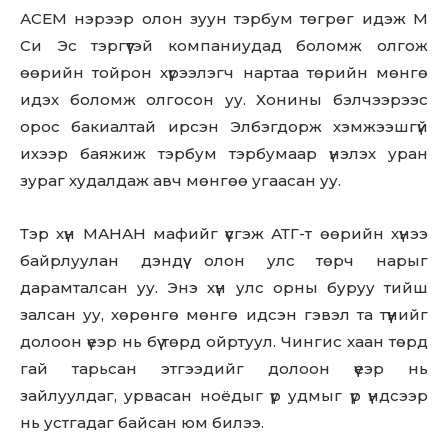
АСЕМ нэрээр олон зуун тэрбум төгрөг идэж М
Си Эс тэргүүтэй компаниудад боломж олгож
өөрийн тойрон хүрээлэгч нартаа төрийн мөнгө
идэх боломж олгосон уу. Хонины бэлчээрээс
орос бакиалтай ирсэн Элбэгдорж хэмжээшгүй
ихээр баяжиж тэрбум тэрбумаар үнэлэх уран
зураг худалдаж авч мөнгөө угаасан уу.
Тэр хүн МАНАН мафийг үүсгэж АТГ-т өөрийн хүнээ
байрлуулан дэндүү олон улс төрч нарыг
дарамталсан уу. Энэ хүн улс орны буруу тийш
залсан уу, хөрөнгө мөнгө идсэн гэвэл та түүнийг
долоон үеэр нь бүү төрд ойртуул. Чингис хаан төрд
гай тарьсан этгээдийг долоон үеэр нь
зайлуулдаг, урвасан ноёдыг үр удмыг үр үндсээр
нь устгадаг байсан юм билээ.