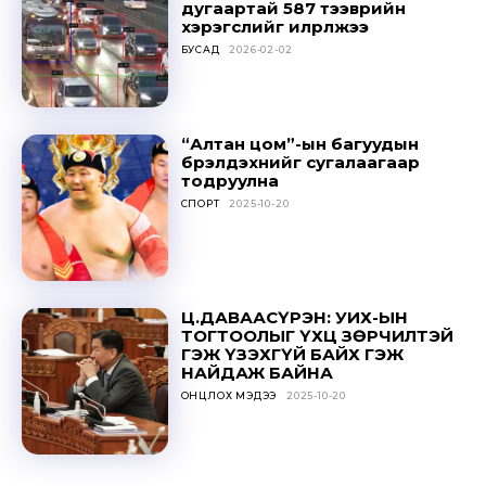
дугаартай 587 тээврийн
хэрэгслийг илрүүлжээ
БУСАД
2026-02-02
“Алтан цом”-ын багуудын
бүрэлдэхүүнийг сугалаагаар
тодруулна
СПОРТ
2025-10-20
Ц.ДАВААСҮРЭН: УИХ-ЫН
ТОГТООЛЫГ ҮХЦ ЗӨРЧИЛТЭЙ
ГЭЖ ҮЗЭХГҮЙ БАЙХ ГЭЖ
НАЙДАЖ БАЙНА
ОНЦЛОХ МЭДЭЭ
2025-10-20