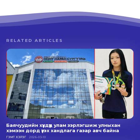
RELATED ARTICLES
Баячуудийн хүүхдүүд улам зэрлэгшиж улныхан
хэмээн дорд үзэх хандлага газар авч байна
ГЭМТ ХЭРЭГ
2026-03-10