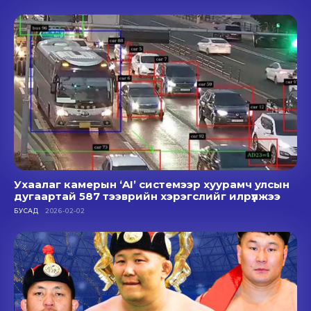
Ухаалаг камерын ‘AI’ системээр хуурамч улсын
дугаартай 587 тээврийн хэрэгслийг илрүүлжээ
БУСАД
2026-02-02