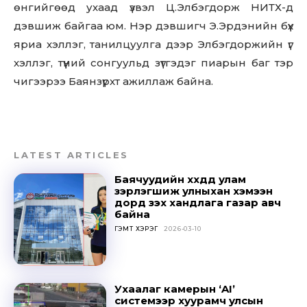
өнгийгөөд ухаад үзвэл Ц.Элбэгдорж НИТХ-д
дэвшиж байгаа юм. Нэр дэвшигч Э.Эрдэнийн бүх
яриа хэллэг, танилцуулга дээр Элбэгдоржийн үг
хэллэг, түүний сонгуульд зүтгэдэг пиарын баг тэр
чигээрээ Баянзүрхт ажиллаж байна.
Don't miss
out!
Sing up for our newsletter
to stay in the loop.
LATEST ARTICLES
Баячуудийн хүүхдүүд улам
зэрлэгшиж улныхан хэмээн
SUBSCRIBE
дорд үзэх хандлага газар авч
байна
ГЭМТ ХЭРЭГ
2026-03-10
Ухаалаг камерын ‘AI’
системээр хуурамч улсын