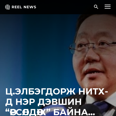
REEL NEWS
Ц.ЭЛБЭГДОРЖ НИТХ-
Д НЭР ДЭВШИН
“ӨРСӨЛДӨЖ” БАЙНА…