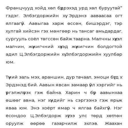
Францчууд хойд хөл бүдрэхэд урд хөл буруутай”
гэдэг. Элбэгдоржийн хүү Эрдэнэ ааваасаа огт
ялгаагүй. Аавыгаа харж өссөн, бишэрдэг, тэр
хулгай хийсэн гэх мөнгөөр нь тансаг амьдардаг,
сургууль соёл төгссөн байж таарна. Малчны хүүхэл
малчин, жүжигчний хүүхэд жүжигчин болдогтой
адил Ц.Элбэгдоржийн хүү Элбэгдоржийн хуулбар
юм.
Түүний заль мэх, араншин, дур тачаал, эмоци бүгд хүү
Эрдэнэд бий. Аавын явсан замаар үйл хэргийг нь
үргэлжлүүлэх гэж байна. Харин ч бүр аавынхаа
өшөөг авна, нэг хүндийг нь сэргээнэ гэж ярьж
яваа юм. Энэ хоёрт ямар ч ялгаа байхгүй. Нэг
ёсондоо Ц.Элбэгдорж хүүгээ улс төрд хөтлөн
оруулж өөрөө газарчилж эхлэв. Жаахан