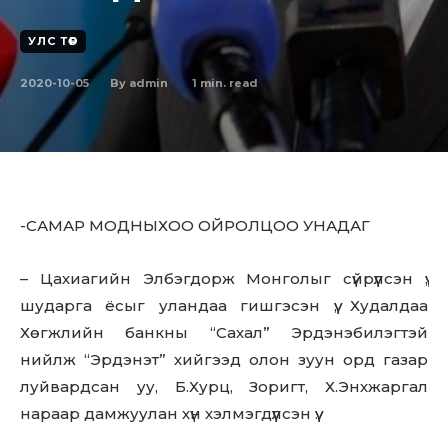
УЛС ТӨР
2020-10-05
1
min. read
By
admin
-САМАР МОДНЫХОО ОЙРОЛЦОО УНАДАГ
– Цахиагийн Элбэгдорж Монголыг сүйрүүлсэн үү,
шударга ёсыг уландаа гишгэсэн үү, Худалдаа
Хөгжлийн банкны “Сахал” Эрдэнэбилэгтэй
нийлж “Эрдэнэт” хийгээд олон зуун орд газар
луйвардсан уу, Б.Хурц, Зоригт, Х.Энхжаргал
нараар дамжуулан хүн хэлмэгдүүлсэн үү.