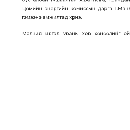
Цөмийн энергийн комиссын дарга Г.Ман
гэмээнэ амжилтад хүрнэ.
Малчид иргэд ураны хор хөнөөлийг ойл
Монголын ураныг сонирхсон гадны компа
Ураны хор хөнөөл гэж ярьдаг нөхдүүд 
хугацаанад 570 унаад 9911…. бариад эхэ
билээ. Тухайлбал Канадын компанийг х
зөвшөөрлийг нь булаая гэсэн хандлага бий
Тэр хандлагаар хоёр талд байлдаад байн
тэмцэж байгаад францчуудаас мөнгө авчихн
талаас Цөмийн энергийн комиссоос гэрээ
жишээнүүд байна шүү дээ. Дорноговь ай