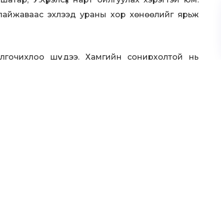
лайжаваас эхлээд ураны хор хөнөөлийг ярьж
гочихлоо шүү дээ. Хамгийн сонирхолтой нь
нийн гар хөлүүд байна уу гэсэн таамаг бий.
Австрали, Африкаар зугаалаад асар богино
лдэг (Гамшиг далимдуулж байна гэсэн үг) юм
өөгөөд Австралийг оруулаад ирье, тусгай
.
а уу гэсэн байдал харагдах юм. Ураны эсрэг
а гэсэн горьдлого бий болов уу гэмээр. Нөгөө
 хийе гэсэн бодол төрж болох. Ийм бэлээхэн
мгийн Улаанбадрах суманд уран олборлож буй