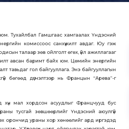
й юм. Тухайлбал Гамшгаас хамгаалах Үндэсний
энергийн комиссоос санхүүжилт авдаг. Юу гэж
бодисын талаар зөв ойлголт өгөх, үйл ажиллагааг
үүжилт авсан баримт байх юм. Цөмийн энергийн
лт тавьдаг гол байгууллага. Энэ байгууллагын
гүй бөгөөд дүгнэлтээр нь Францын “Арева”-г
 хүн мал хордсон асуудлыг Францчууд бус
раны тусгай зөвшөөрлийг Үндэсний аюулгүй
 эх орончид ураны хор хөнөөлийг ард иргэдэд
шатар, У.Хүрэлсүх нарт ойлгуулах хэрэгтэй юм.