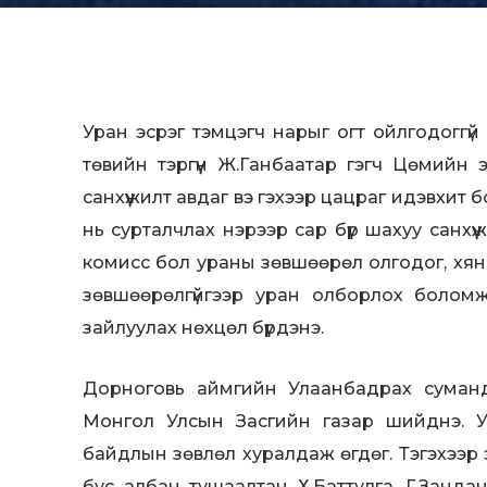
Уран эсрэг тэмцэгч нарыг огт ойлгодоггү
төвийн тэргүүн Ж.Ганбаатар гэгч Цөмийн 
санхүүжилт авдаг вэ гэхээр цацраг идэвхит 
нь сурталчлах нэрээр сар бүр шахуу санх
комисс бол ураны зөвшөөрөл олгодог, хяна
зөвшөөрөлгүйгээр уран олборлох боломж
зайлуулах нөхцөл бүрдэнэ.
Дорноговь аймгийн Улаанбадрах суманд
Монгол Улсын Засгийн газар шийднэ. У
байдлын зөвлөл хуралдаж өгдөг. Тэгэхээр
бус албан тушаалтан Х.Баттулга, Г.Зандан