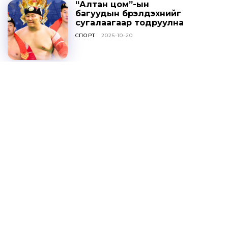
“Алтан цом”-ын
багуудын бүрэлдэхүүнийг
сугалаагаар тодруулна
СПОРТ
2025-10-20
Ц.ДАВААСҮРЭН: УИХ-ЫН
ТОГТООЛЫГ ҮХЦ
ЗӨРЧИЛТЭЙ ГЭЖ
ҮЗЭХГҮЙ БАЙХ ГЭЖ
НАЙДАЖ БАЙНА
ОНЦЛОХ МЭДЭЭ
2025-10-20