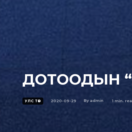
ДОТООДЫН 
By
admin
2020-09-29
1
min. re
УЛС ТӨР