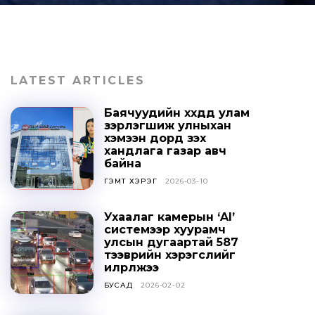
LATEST ARTICLES
Баячуудийн хүүхдүүд улам
зэрлэгшиж улныхан
хэмээн дорд үзэх
хандлага газар авч
байна
ГЭМТ ХЭРЭГ
2026-03-10
Ухаалаг камерын ‘AI’
системээр хуурамч
улсын дугаартай 587
тээврийн хэрэгслийг
илрүүлжээ
БУСАД
2026-02-02