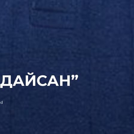
“ДАЙСАН”
ad