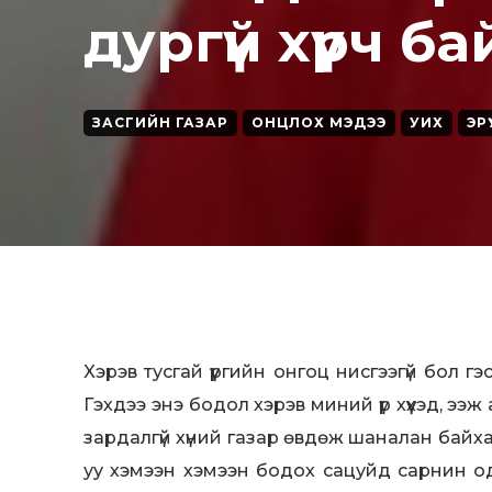
дургүй хүрч б
ЗАСГИЙН ГАЗАР
ОНЦЛОХ МЭДЭЭ
УИХ
ЭР
Xэрэв тусгай үүргийн онгоц нисгээгүй бол
Гэхдээ энэ бодол хэрэв миний үр хүүхэд, ээж 
зардалгүй хүний газар өвдөж шаналан байх
уу хэмээн хэмээн бодох сацуйд сарнин о