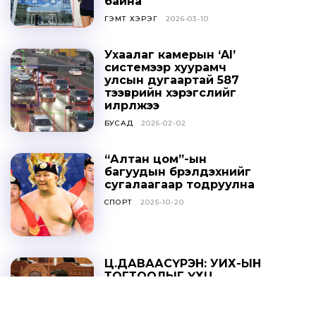
байна
ГЭМТ ХЭРЭГ
2026-03-10
Ухаалаг камерын ‘AI’
системээр хуурамч
улсын дугаартай 587
тээврийн хэрэгслийг
илрүүлжээ
БУСАД
2026-02-02
“Алтан цом”-ын
багуудын бүрэлдэхүүнийг
сугалаагаар тодруулна
СПОРТ
2025-10-20
Ц.ДАВААСҮРЭН: УИХ-ЫН
ТОГТООЛЫГ ҮХЦ
ЗӨРЧИЛТЭЙ ГЭЖ
ҮЗЭХГҮЙ БАЙХ ГЭЖ
НАЙДАЖ БАЙНА