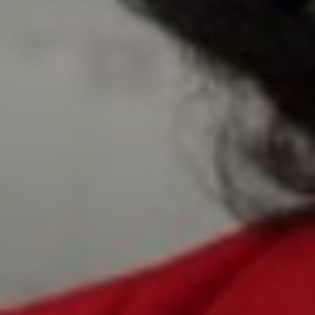
Don't miss out!
Sing up for our newsletter to stay in the loop
SUBSCRIB