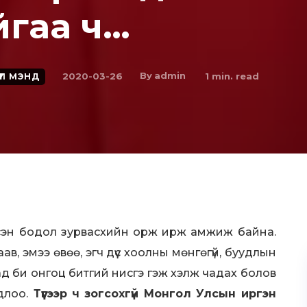
айгаа ч…
By
admin
2020-03-26
1
min. read
ҮҮЛ МЭНД
 гэсэн бодол зурвасхийн орж ирж амжиж байна.
аав, эмээ өвөө, эгч дүүс хоолны мөнгөгүй, буудлын
ад би онгоц битгий нисгэ гэж хэлж чадах болов
длоо.
Түүгээр ч зогсохгүй Монгол Улсын иргэн