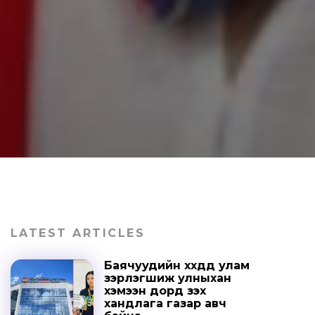
LATEST ARTICLES
Баячуудийн хүүхдүүд улам
зэрлэгшиж улныхан
хэмээн дорд үзэх
хандлага газар авч