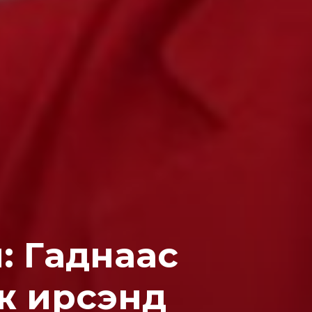
: Гaднaaс
ж ирсэнд