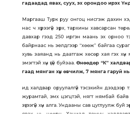
гадаадад явах, суух, эх орондоо ирэх Үн
Маргааш Турк руу онгоц нисгэж дахин хэ
нас ч хүрээгүй зүрх, тархины хавсарсан төр
давхар гээд 250 иргэн маань эх орноо 
байрнаас нь эелдгээр “хөөж” байгаа сура
хувь заяанд нь даатгаж хөсөр хая гэх хүн
эмэгтэй хүн үгүй буйзаа.
Өнөөдөр “К” халдва
гаад мянган хүн өвчилж, 7 мянга гаруй н
ид халдвар оруулалгүй тэсэхийн дээдээр т
журамтай, эмх цэгцтэй, нягт нямбай байв
зүүгээгүй хүн алга. Ундааны сав цуглуулж буй
явах нь цөөрч. Ханиад томуу, халдвар
Коронагийн халдварын сургаар соёлт ерт