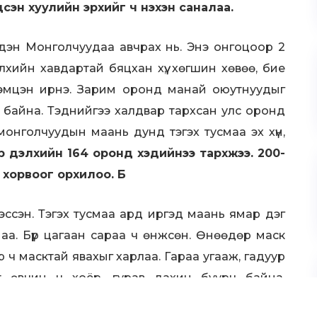
дсэн хуулийн эрхийг ч нэхэн саналаа.
дэн Монголчуудаа авчрах нь. Энэ онгоцоор 2
өлхийн хавдартай бяцхан хүү, хөгшин хөвөө, бие
тэмцэн ирнэ. Зарим оронд манай оюутнуудыг
г байна. Тэднийгээ халдвар тархсан улс оронд
 монголчуудын маань дунд тэгэх тусмаа эх хүн,
р дэлхийн 164 оронд хэдийнээ тархжээ. 200-
ь хорвоог орхилоо. Б
эссэн. Тэгэх тусмаа ард иргэд маань ямар дэг
 аа. Бүр цагаан сараа ч өнжсөн. Өнөөдөр маск
 эр ч масктай явахыг харлаа. Гараа угааж, гадуур
т өвчин ч хоёр, гурав дахин буурч байна.
өнц үймэрч германчууд ариун цэврийн цаасан