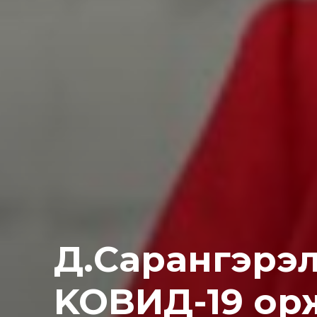
Д.Capaнгэрэл
KOBИД-19 ор