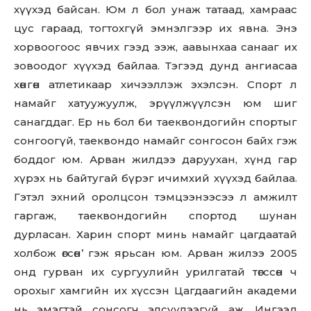
хүүхэд байсан. Юм л бол унаж татаад, хамраас
цус гараад, тогтохгүй эмнэлгээр их явна. Энэ
хорвоогоос явчих гээд ээж, аавынхаа санааг их
зовоодог хүүхэд байлаа. Тэгээд дунд ангиасаа
хөнгөн атлетикаар хичээллэж эхэлсэн. Спорт л
намайг хатуужуулж, эрүүлжүүлсэн юм шиг
санагддаг. Ер нь бол би таеквондогийн спортыг
сонгоогүй, таеквондо намайг сонгосон байх гэж
боддог юм. Арван жилдээ даруухан, хүнд гар
хүрэх нь байтугай бүрэг ичимхий хүүхэд байлаа.
Гэтэл эхний оролцсон тэмцээнээсээ л амжилт
гаргаж, таеквондогийн спортод шунан
дурласан. Харин спорт минь намайг цагдаатай
холбож өгсөн’ гэж ярьсан юм. Арван жилээ 2005
онд гурван их сургуулийн урилгатай төгссөн ч
орохыг хамгийн их хүссэн Цагдаагийн академи
нь эмэгтэй сонсогч элсүүлээгүй аж. Ингээд