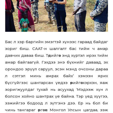
Бас л хэр баргийн эмэгтэй хүнээс гараад байдаг
зориг биш. СААТ-н шалгалт бас тийм ч амар
давчих даваа биш. Төдийгөөс энд хүртэл ирэх тийм
амар байгаагүй. Гэхдээ энэ бүхнийг даваад, эх
орондоо эрүүл саруул, эсэн мэнд очсоны дараа
л сэтгэл минь амрах байх’ хэмээн ярих
бүсгүйгээс шантарсан үедээ өөрийгөө хэрхэн, яаж
зоригжуулдаг тухай нь асуухад ‘Мэдээж хүн л
болсон хойно шантрах үе байна. Тэр үед хүүгээ,
ээжийгээ бодоод л зүтгэнэ дээ. Ер нь бол би
чинь тангараг өргөсөн Монгол Улсын цагдаа, ээж