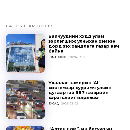
LATEST ARTICLES
Баячуудийн хүүхдүүд улам
зэрлэгшиж улныхан хэмээн
дорд үзэх хандлага газар авч
байна
ГЭМТ ХЭРЭГ
2026-03-10
Ухаалаг камерын ‘AI’
системээр хуурамч улсын
дугаартай 587 тээврийн
хэрэгслийг илрүүлжээ
БУСАД
2026-02-02
“Алтан цом”-ын багуудын