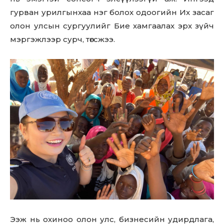
гурван урилгынхаа нэг болох одоогийн Их засаг
олон улсын сургуулийг Бие хамгаалах эрх зүйч
мэргэжлээр сурч, төгсжээ.
Ээж нь охиноо олон улс, бизнесийн удирдлага,