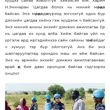
хүүдээ санаа зоволтгүй’ хэмээсэн юм. Харин
Н.Энхнаран ‘Цагдаа болох нь миний мөрөөдөл
Don't miss
байсан. Энэ мөрөөдөлдөө хүрээд зогсохгүй одоо бүр
дэлхийн цагдаа хийнэ гэж зүүдэлж ч байсангүй.
out!
Энэ миний анхны энхийг дэмжих ажиллагаа. Ер
нь цагдаа их хүнд алба. Хийж байгаа үйл нь
Sing up for our newsletter
to stay in the loop.
үргэлж ард иргэдийнхээ сайн сайхны төлөө байдаг
ч хүмүүс тэр бүр ойлгохгүй. Анх би энэ
шалгаруулалтад орохдоо маш их айж байсан.
SUBSCRIBE
Энэ нь армийн энхийг дэмжих ажиллагаанаас
арай өөр, бие даан оролцож байгаа гэдгээрээ
онцлог.