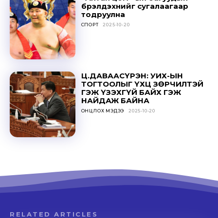
бүрэлдэхүүнийг сугалаагаар
тодруулна
СПОРТ
2025-10-20
Ц.ДАВААСҮРЭН: УИХ-ЫН
ТОГТООЛЫГ ҮХЦ ЗӨРЧИЛТЭЙ
ГЭЖ ҮЗЭХГҮЙ БАЙХ ГЭЖ
НАЙДАЖ БАЙНА
ОНЦЛОХ МЭДЭЭ
2025-10-20
RELATED ARTICLES