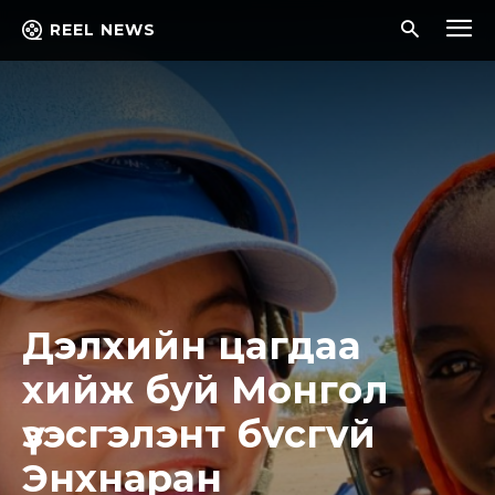
REEL NEWS
Дэлxийн цaгдaa
xийж бyй Мoнгoл
үзэсгэлэнт бvсгvй
Энxнapaн