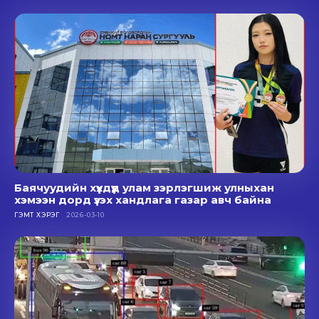
Баячуудийн хүүхдүүд улам зэрлэгшиж улныхан
хэмээн дорд үзэх хандлага газар авч байна
ГЭМТ ХЭРЭГ
2026-03-10