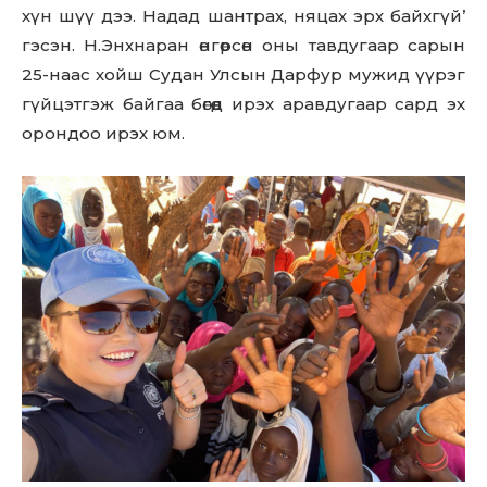
хүн шүү дээ. Надад шантрах, няцах эрх байхгүй’
гэсэн. Н.Энхнаран өнгөрсөн оны тавдугаар сарын
25-наас хойш Судан Улсын Дарфур мужид үүрэг
гүйцэтгэж байгаа бөгөөд ирэх аравдугаар сард эх
орондоо ирэх юм.