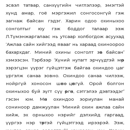
эсвэл татвар, санхүүгийн чиглэлээр, эмэгтэй
хүнд амар, гоё мэргэжил сонгосонгүй гэж
загнаж байсан гэдэг. Харин одоо охиныхоо
сонголтыг юу гэж боддог талаар ээж
Л.Түмэнжаргалаас нь утсаар холбогдож асуухад
‘Ажлаа сайн хийгээд явааг нь хараад охиноороо
бахархдаг. Миний охины сонголт зөв байсан’
хэмээсэн. Тэрбээр ‘Хүний нутагт эрчүүдтэй мөр
зэрэгцэн үүрэг гүйцэтгэж байгаа охиндоо цаг
үргэлж санаа зовно. Охиндоо санаа чилээж,
нойргүй хоносон шөнө цөөнгүй. Орой болгон
охиныхоо буй зүгт сүү өргөн, сэтгэлээ дэвтээдэг’
гэсэн юм. Мөн охиндоо зориулан манай
сониноор дамжуулан ‘Миний охин ажлаа сайн
хийж, эх орныхоо нэрийг дэлхийд гаргаад,
үүргээ нэр төртэй гүйцэтгээд ирээрэй. Ээж,