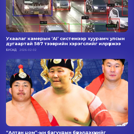
Ухаалаг камерын ‘AI’ системээр хуурамч улсын
дугаартай 587 тээврийн хэрэгслийг илрүүлжээ
БУСАД
2026-02-02
“Алтан цом”-ын багуудын бүрэлдэхүүнийг